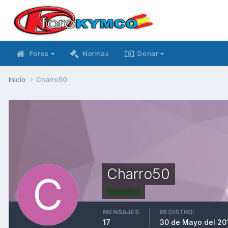
Foros
Normas
Donar
Inicio
Charro50
Charro50
Usuarios
MENSAJES
REGISTRO:
17
30 de Mayo del 20