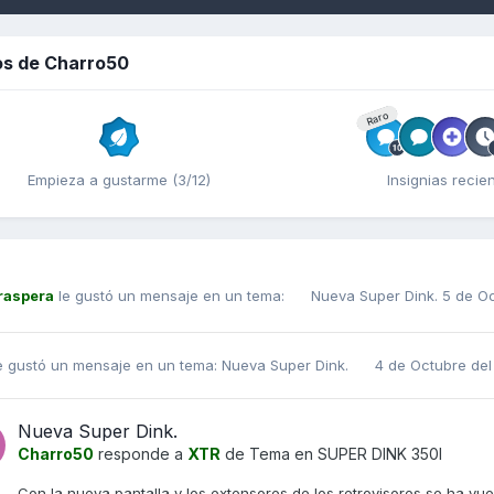
os de Charro50
Raro
Empieza a gustarme (3/12)
Insignias recie
raspera
le gustó un mensaje en un tema:
Nueva Super Dink.
5 de O
e gustó un mensaje en un tema:
Nueva Super Dink.
4 de Octubre de
Nueva Super Dink.
Charro50
responde a
XTR
de Tema en
SUPER DINK 350I
Con la nueva pantalla y los extensores de los retrovisores se ha v