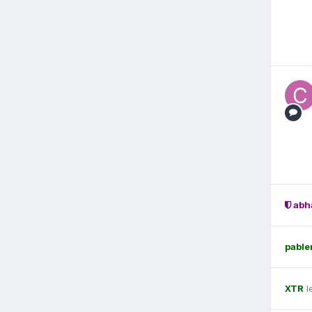
abh
pable
XTR
l