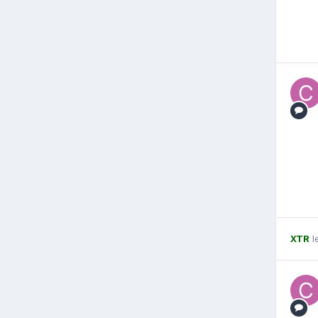
XTR
l