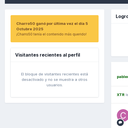
Logr
Charro50 ganó por última vez el día 5
Octubre 2025
¡Charro50 tenía el contenido más querido!
Visitantes recientes al perfil
El bloque de visitantes recientes está
pable
desactivado y no se muestra a otros
usuarios.
XTR
l