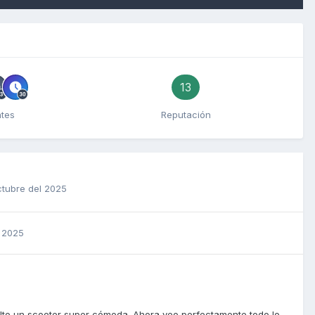
13
ntes
Reputación
ctubre del 2025
l 2025
uelto un scooter super cómoda. Ahora veo perfectamente todo lo