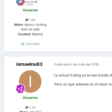
Usuarios
1,6k
Moto:
Kymco Xciting
400i e4 ABS
Ciudad:
Madrid
Donador
ismaelnu83
Publicado
9 de Julio del 2019
La actual Xciting es la mas bonita d
Pero es que ademas es el mejor mo
Usuarios
1,3k
Moto:
AK 550