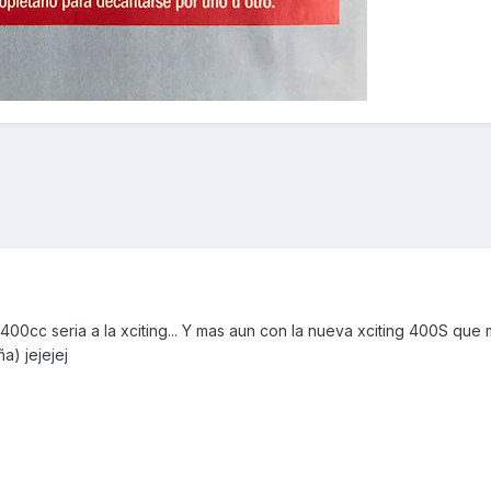
n 400cc seria a la xciting... Y mas aun con la nueva xciting 400S qu
ña) jejejej