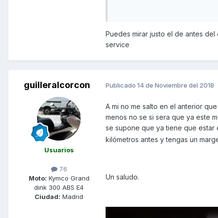
Un saludo y ráfagas a todos.
Puedes mirar justo el de antes del
service
guilleralcorcon
Publicado
14 de Noviembre del 2018
A mi no me salto en el anterior qu
menos no se si sera que ya este m
se supone que ya tiene que estar e
kilómetros antes y tengas un marg
Usuarios
76
Un saludo.
Moto:
Kymco Grand
dink 300 ABS E4
Ciudad:
Madrid