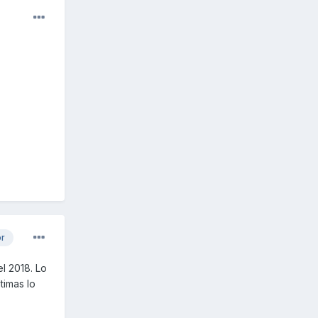
or
l 2018. Lo
timas lo