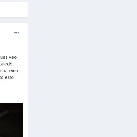
 pues veo
 puede
un baremo
to esto