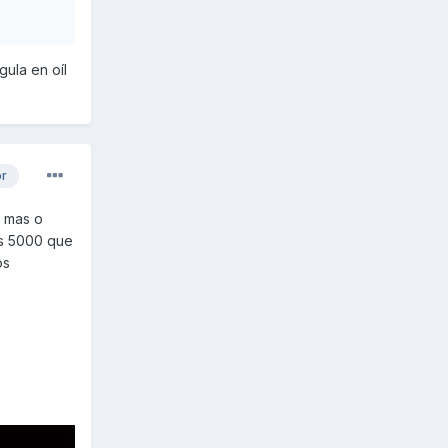
ula en oíl
or
o mas o
os 5000 que
os