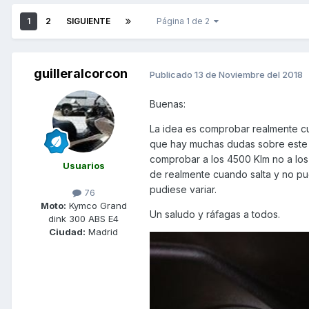
1
2
SIGUIENTE
Página 1 de 2
guilleralcorcon
Publicado
13 de Noviembre del 2018
Buenas:
La idea es comprobar realmente cu
que hay muchas dudas sobre este t
comprobar a los 4500 Klm no a los
Usuarios
de realmente cuando salta y no pu
pudiese variar.
76
Moto:
Kymco Grand
Un saludo y ráfagas a todos.
dink 300 ABS E4
Ciudad:
Madrid