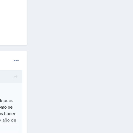
nk pues
como se
os hacer
y año de