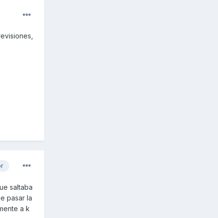
revisiones,
or
ue saltaba
e pasar la
lmente a k