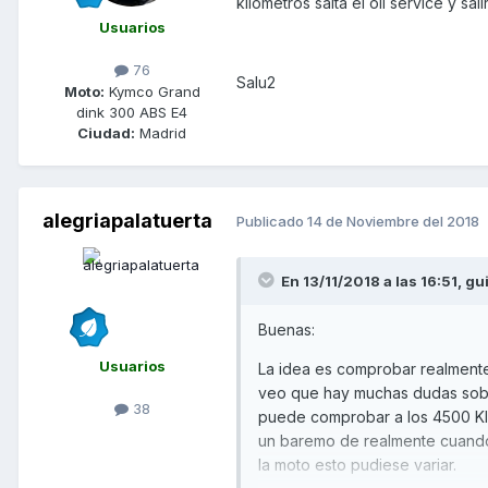
kilómetros salta el oil service y sa
Usuarios
76
Salu2
Moto:
Kymco Grand
dink 300 ABS E4
Ciudad:
Madrid
alegriapalatuerta
Publicado
14 de Noviembre del 2018
En 13/11/2018 a las 16:51,
gui
Buenas:
Usuarios
La idea es comprobar realmente 
veo que hay muchas dudas sobre
38
puede comprobar a los 4500 Klm
un baremo de realmente cuando 
la moto esto pudiese variar.