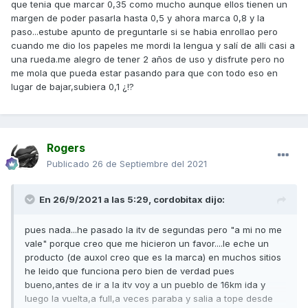
que tenia que marcar 0,35 como mucho aunque ellos tienen un
margen de poder pasarla hasta 0,5 y ahora marca 0,8 y la
paso...estube apunto de preguntarle si se habia enrollao pero
cuando me dio los papeles me mordi la lengua y salí de alli casi a
una rueda.me alegro de tener 2 años de uso y disfrute pero no
me mola que pueda estar pasando para que con todo eso en
lugar de bajar,subiera 0,1 ¿!?
Rogers
Publicado
26 de Septiembre del 2021
En 26/9/2021 a las 5:29,
cordobitax
dijo:
pues nada...he pasado la itv de segundas pero "a mi no me
vale" porque creo que me hicieron un favor....le eche un
producto (de auxol creo que es la marca) en muchos sitios
he leido que funciona pero bien de verdad pues
bueno,antes de ir a la itv voy a un pueblo de 16km ida y
luego la vuelta,a full,a veces paraba y salia a tope desde