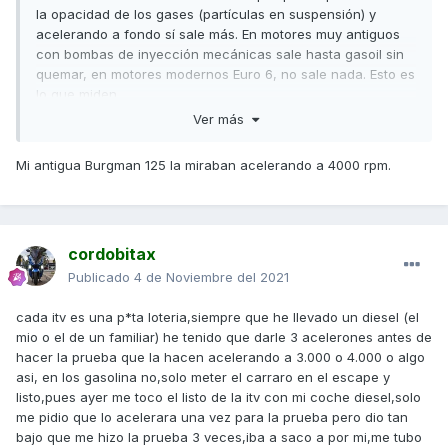
la opacidad de los gases (partículas en suspensión) y
acelerando a fondo sí sale más. En motores muy antiguos
con bombas de inyección mecánicas sale hasta gasoil sin
quemar, en motores modernos Euro 6, no sale nada. Esto es
lo que miden.
Ver más
En motores de gasolina, miden la concentración de
monóxido de carbono y juraría que siempre se mide al
Mi antigua Burgman 125 la miraban acelerando a 4000 rpm.
ralentí. En la moto me acuerdo perfectamente que lo
hicieron así. En el coche, juraría que también pero ya no lo
recuerdo y eso que fue en julio
😅
Saludos,
cordobitax
Publicado
4 de Noviembre del 2021
cada itv es una p*ta loteria,siempre que he llevado un diesel (el
mio o el de un familiar) he tenido que darle 3 acelerones antes de
hacer la prueba que la hacen acelerando a 3.000 o 4.000 o algo
asi, en los gasolina no,solo meter el carraro en el escape y
listo,pues ayer me toco el listo de la itv con mi coche diesel,solo
me pidio que lo acelerara una vez para la prueba pero dio tan
bajo que me hizo la prueba 3 veces,iba a saco a por mi,me tubo