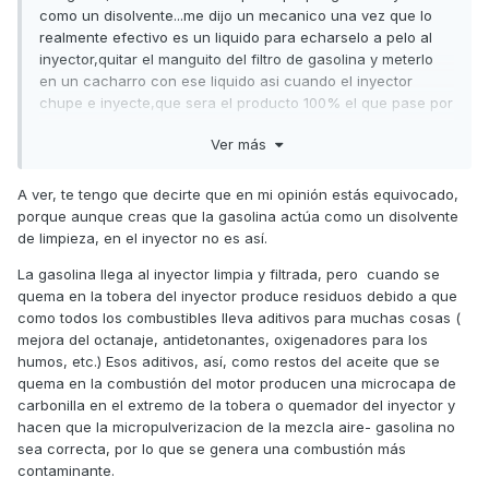
como un disolvente...me dijo un mecanico una vez que lo
realmente efectivo es un liquido para echarselo a pelo al
inyector,quitar el manguito del filtro de gasolina y meterlo
en un cacharro con ese liquido asi cuando el inyector
chupe e inyecte,que sera el producto 100% el que pase por
el y si sera efectivo pero echar en un deposito un producto
Ver más
asi....no lo veo la verdad.en los diesel si hay productos para
que genere menos humos,entre ellos echarle aceite de
girasol,no limpia nada solo que la combustion es mas
A ver, te tengo que decirte que en mi opinión estás equivocado,
"limpia" y con menos aditivos pero en los gasolina no se
porque aunque creas que la gasolina actúa como un disolvente
que se le podria echar.
de limpieza, en el inyector no es así.
La gasolina llega al inyector limpia y filtrada, pero cuando se
quema en la tobera del inyector produce residuos debido a que
como todos los combustibles lleva aditivos para muchas cosas (
mejora del octanaje, antidetonantes, oxigenadores para los
humos, etc.) Esos aditivos, así, como restos del aceite que se
quema en la combustión del motor producen una microcapa de
carbonilla en el extremo de la tobera o quemador del inyector y
hacen que la micropulverizacion de la mezcla aire- gasolina no
sea correcta, por lo que se genera una combustión más
contaminante.