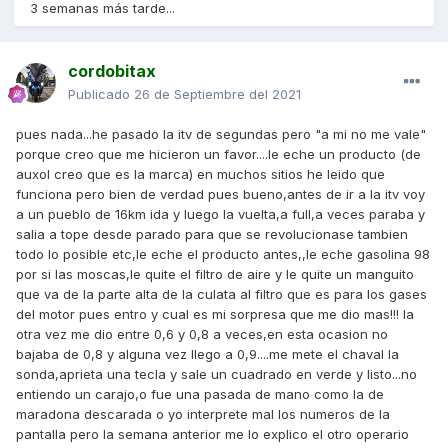
3 semanas más tarde...
cordobitax
Publicado
26 de Septiembre del 2021
pues nada...he pasado la itv de segundas pero "a mi no me vale"
porque creo que me hicieron un favor....le eche un producto (de
auxol creo que es la marca) en muchos sitios he leido que
funciona pero bien de verdad pues bueno,antes de ir a la itv voy
a un pueblo de 16km ida y luego la vuelta,a full,a veces paraba y
salia a tope desde parado para que se revolucionase tambien
todo lo posible etc,le eche el producto antes,,le eche gasolina 98
por si las moscas,le quite el filtro de aire y le quite un manguito
que va de la parte alta de la culata al filtro que es para los gases
del motor pues entro y cual es mi sorpresa que me dio mas!!! la
otra vez me dio entre 0,6 y 0,8 a veces,en esta ocasion no
bajaba de 0,8 y alguna vez llego a 0,9....me mete el chaval la
sonda,aprieta una tecla y sale un cuadrado en verde y listo...no
entiendo un carajo,o fue una pasada de mano como la de
maradona descarada o yo interprete mal los numeros de la
pantalla pero la semana anterior me lo explico el otro operario