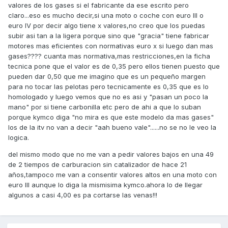
valores de los gases si el fabricante da ese escrito pero
claro...eso es mucho decir,si una moto o coche con euro III o
euro IV por decir algo tiene x valores,no creo que los puedas
subir asi tan a la ligera porque sino que "gracia" tiene fabricar
motores mas eficientes con normativas euro x si luego dan mas
gases???? cuanta mas normativa,mas restricciones,en la ficha
tecnica pone que el valor es de 0,35 pero ellos tienen puesto que
pueden dar 0,50 que me imagino que es un pequeño margen
para no tocar las pelotas pero tecnicamente es 0,35 que es lo
homologado y luego vemos que no es asi y "pasan un poco la
mano" por si tiene carbonilla etc pero de ahi a que lo suban
porque kymco diga "no mira es que este modelo da mas gases"
los de la itv no van a decir "aah bueno vale"......no se no le veo la
logica.
del mismo modo que no me van a pedir valores bajos en una 49
de 2 tiempos de carburacion sin catalizador de hace 21
años,tampoco me van a consentir valores altos en una moto con
euro III aunque lo diga la mismisima kymco.ahora lo de llegar
algunos a casi 4,00 es pa cortarse las venas!!!