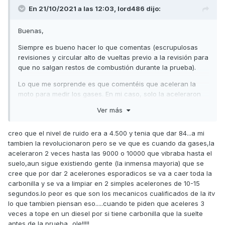
En 21/10/2021 a las 12:03,
lord486
dijo:
Buenas,
Siempre es bueno hacer lo que comentas (escrupulosas
revisiones y circular alto de vueltas previo a la revisión para
que no salgan restos de combustión durante la prueba).
Lo que me sorprende es que comentéis que aceleran la
moto para medir los gases. En mi caso, solo la aceleraron
para medir el ruido (a 5.500r.p.m. como indica la
Ver más
homologación) pero los gases lo midieron al ralentí.
Saludos,
creo que el nivel de ruido era a 4.500 y tenia que dar 84...a mi
tambien la revolucionaron pero se ve que es cuando da gases,la
aceleraron 2 veces hasta las 9000 o 10000 que vibraba hasta el
suelo,aun sigue existiendo gente (la inmensa mayoria) que se
cree que por dar 2 acelerones esporadicos se va a caer toda la
carbonilla y se va a limpiar en 2 simples acelerones de 10-15
segundos.lo peor es que son los mecanicos cualificados de la itv
lo que tambien piensan eso.....cuando te piden que aceleres 3
veces a tope en un diesel por si tiene carbonilla que la suelte
antes de la prueba...ole!!!!!