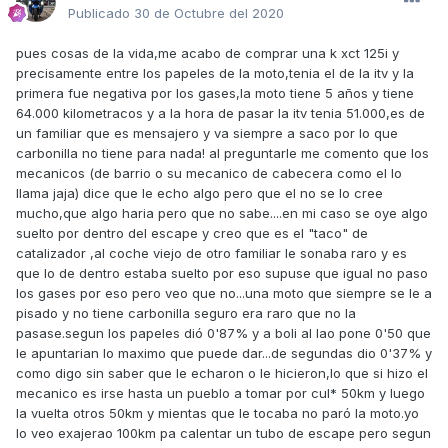
Publicado
30 de Octubre del 2020
pues cosas de la vida,me acabo de comprar una k xct 125i y
precisamente entre los papeles de la moto,tenia el de la itv y la
primera fue negativa por los gases,la moto tiene 5 años y tiene
64.000 kilometracos y a la hora de pasar la itv tenia 51.000,es de
un familiar que es mensajero y va siempre a saco por lo que
carbonilla no tiene para nada! al preguntarle me comento que los
mecanicos (de barrio o su mecanico de cabecera como el lo
llama jaja) dice que le echo algo pero que el no se lo cree
mucho,que algo haria pero que no sabe....en mi caso se oye algo
suelto por dentro del escape y creo que es el "taco" de
catalizador ,al coche viejo de otro familiar le sonaba raro y es
que lo de dentro estaba suelto por eso supuse que igual no paso
los gases por eso pero veo que no...una moto que siempre se le a
pisado y no tiene carbonilla seguro era raro que no la
pasase.segun los papeles dió 0'87% y a boli al lao pone 0'50 que
le apuntarian lo maximo que puede dar...de segundas dio 0'37% y
como digo sin saber que le echaron o le hicieron,lo que si hizo el
mecanico es irse hasta un pueblo a tomar por cul* 50km y luego
la vuelta otros 50km y mientas que le tocaba no paró la moto.yo
lo veo exajerao 100km pa calentar un tubo de escape pero segun