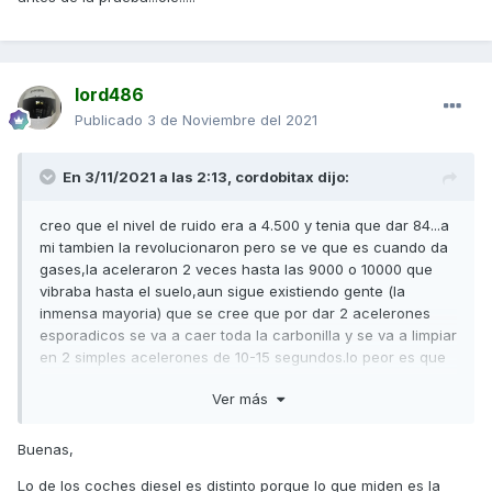
lord486
Publicado
3 de Noviembre del 2021
En 3/11/2021 a las 2:13,
cordobitax
dijo:
creo que el nivel de ruido era a 4.500 y tenia que dar 84...a
mi tambien la revolucionaron pero se ve que es cuando da
gases,la aceleraron 2 veces hasta las 9000 o 10000 que
vibraba hasta el suelo,aun sigue existiendo gente (la
inmensa mayoria) que se cree que por dar 2 acelerones
esporadicos se va a caer toda la carbonilla y se va a limpiar
en 2 simples acelerones de 10-15 segundos.lo peor es que
son los mecanicos cualificados de la itv lo que tambien
Ver más
piensan eso.....cuando te piden que aceleres 3 veces a tope
en un diesel por si tiene carbonilla que la suelte antes de la
prueba...ole!!!!!
Buenas,
Lo de los coches diesel es distinto porque lo que miden es la