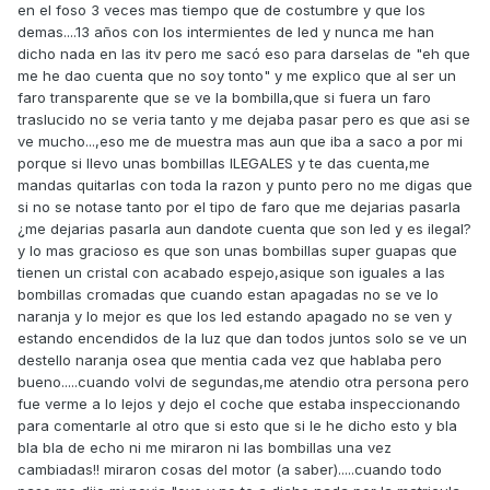
en el foso 3 veces mas tiempo que de costumbre y que los
demas....13 años con los intermientes de led y nunca me han
dicho nada en las itv pero me sacó eso para darselas de "eh que
me he dao cuenta que no soy tonto" y me explico que al ser un
faro transparente que se ve la bombilla,que si fuera un faro
traslucido no se veria tanto y me dejaba pasar pero es que asi se
ve mucho...,eso me de muestra mas aun que iba a saco a por mi
porque si llevo unas bombillas ILEGALES y te das cuenta,me
mandas quitarlas con toda la razon y punto pero no me digas que
si no se notase tanto por el tipo de faro que me dejarias pasarla
¿me dejarias pasarla aun dandote cuenta que son led y es ilegal?
y lo mas gracioso es que son unas bombillas super guapas que
tienen un cristal con acabado espejo,asique son iguales a las
bombillas cromadas que cuando estan apagadas no se ve lo
naranja y lo mejor es que los led estando apagado no se ven y
estando encendidos de la luz que dan todos juntos solo se ve un
destello naranja osea que mentia cada vez que hablaba pero
bueno.....cuando volvi de segundas,me atendio otra persona pero
fue verme a lo lejos y dejo el coche que estaba inspeccionando
para comentarle al otro que si esto que si le he dicho esto y bla
bla bla de echo ni me miraron ni las bombillas una vez
cambiadas!! miraron cosas del motor (a saber).....cuando todo