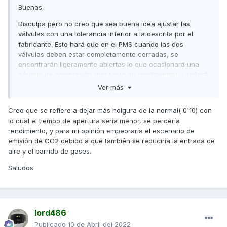
Buenas,
Disculpa pero no creo que sea buena idea ajustar las
válvulas con una tolerancia inferior a la descrita por el
fabricante. Esto hará que en el PMS cuando las dos
válvulas deben estar completamente cerradas, se
encontrarán ligeramente abiertas lo que ocasionará una
pérdida de compresión (por tanto de rendimiento) y dañará
tanto los asientos como las guías de válvulas.
Ver más
Tampoco creo que se consiga el efecto que buscabas.
Creo que se refiere a dejar más holgura de la normal( 0'10) con
Saludos
lo cual el tiempo de apertura sería menor, se perdería
rendimiento, y para mi opinión empeoraría el escenario de
emisión de CO2 debido a que también se reduciría la entrada de
aire y el barrido de gases.
Saludos
lord486
Publicado
10 de Abril del 2022