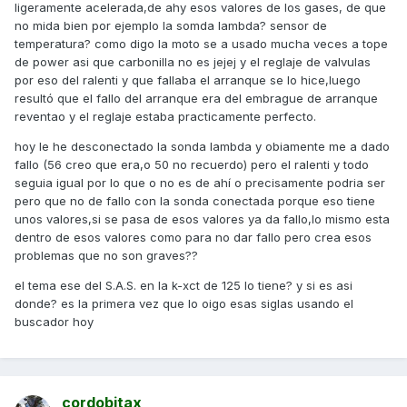
ligeramente acelerada,de ahy esos valores de los gases, de que
no mida bien por ejemplo la somda lambda? sensor de
temperatura? como digo la moto se a usado mucha veces a tope
de power asi que carbonilla no es jejej y el reglaje de valvulas
por eso del ralenti y que fallaba el arranque se lo hice,luego
resultó que el fallo del arranque era del embrague de arranque
reventao y el reglaje estaba practicamente perfecto.
hoy le he desconectado la sonda lambda y obiamente me a dado
fallo (56 creo que era,o 50 no recuerdo) pero el ralenti y todo
seguia igual por lo que o no es de ahí o precisamente podria ser
pero que no de fallo con la sonda conectada porque eso tiene
unos valores,si se pasa de esos valores ya da fallo,lo mismo esta
dentro de esos valores como para no dar fallo pero crea esos
problemas que no son graves??
el tema ese del S.A.S. en la k-xct de 125 lo tiene? y si es asi
donde? es la primera vez que lo oigo esas siglas usando el
buscador hoy
cordobitax