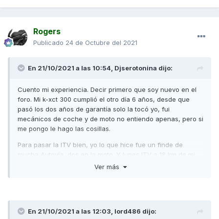
Rogers
Publicado
24 de Octubre del 2021
En 21/10/2021 a las 10:54,
Djserotonina
dijo:
Cuento mi experiencia. Decir primero que soy nuevo en el
foro. Mi k-xct 300 cumplió el otro día 6 años, desde que
pasó los dos años de garantía solo la tocó yo, fui
mecánicos de coche y de moto no entiendo apenas, pero si
me pongo le hago las cosillas.
Para pasar la ITV bien, yo lo que hice fue un finde de
mucha Autovía, dos en la moto. Y lunes ITV a 18 km de mi
pueblo a Ronda ir con la moto rápido y caliente. Intentar
Ver más
que al llegar a la ITV no tengas que esperar mucho,
cuadrar la hora de la cita con llegar y pasar los gases. El
chaval de la ITV al ver la moto me dijo estas dan problemas
con los gases ya me pasó el otro día. Le metió el mediador
En 21/10/2021 a las 12:03,
lord486
dijo:
de co2 y unos cuantos acelerones y pasó bien.