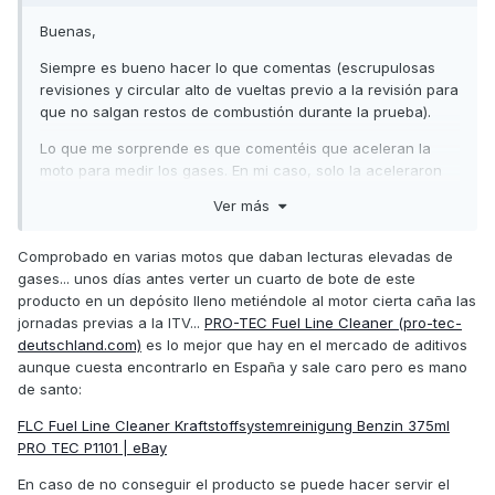
Conclusión : ( buen mantenimiento, mucha Autovía y bien
Buenas,
revolucionada unos días antes que suelte carbonilla y luego
Siempre es bueno hacer lo que comentas (escrupulosas
cuadrar la hora de la cita ITV para llegar justo después del
revisiones y circular alto de vueltas previo a la revisión para
último calentón.
que no salgan restos de combustión durante la prueba).
Perdón por mi parrafada, pero quiero ayudar explicando mi
Lo que me sorprende es que comentéis que aceleran la
experiencia. Saludos
moto para medir los gases. En mi caso, solo la aceleraron
para medir el ruido (a 5.500r.p.m. como indica la
Ver más
homologación) pero los gases lo midieron al ralentí.
Saludos,
Comprobado en varias motos que daban lecturas elevadas de
gases... unos días antes verter un cuarto de bote de este
producto en un depósito lleno metiéndole al motor cierta caña las
jornadas previas a la ITV...
PRO-TEC Fuel Line Cleaner (pro-tec-
deutschland.com)
es lo mejor que hay en el mercado de aditivos
aunque cuesta encontrarlo en España y sale caro pero es mano
de santo:
FLC Fuel Line Cleaner Kraftstoffsystemreinigung Benzin 375ml
PRO TEC P1101 | eBay
En caso de no conseguir el producto se puede hacer servir el