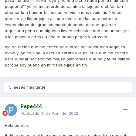
paso me dijo mi novia "oye y no te a dicho nada por la matricula
pequeña?" yo no me acorde de cambiarla jeje pero el fue tan
obcecado a buscar fallos que no vio lo mas ovbio las 2 veces
que me vio llegar jejeje asi que dentro de los parametros a
inspeccionar,desgraciadamente depende de con quien te
toque.una pena que algunos lleven vehiculos que son un peligro
y las pasen y otros un año te ponen pegas y otros no.
ojo no critico que me echen para atras por llevar algo ilegal,es
ovbio y logico,sino la excusa barata y la pelicula que me cuenta
para quedar por encima mia,en plan creias que no y te he pillado
porque soy bueno en mi trabajo jjaja en fin.
5 meses más tarde...
Pepe444
Publicado
10 de Abril del 2022
Hola buenas
Refloto un poco el tema por que me toco ir el otro dia a pasar itv