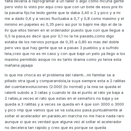
falta llevarla a reprogramar a un taller o algo como mcuha gente
pero visto lo visto por aqui creo que con un bote de esos pre itv
la pasaria fijo.he leido gente que le daba 3,40 o 2 y pico y a mi
me a dado 0,6 y a veces fluctuaba a 0,7 y 0,8 como maximo y el
minimo en papeles es 0,35 pero asi por lo bajini me dijo el de la
itv que ellos tienen en el ordenador puesto que con que llegue a
0,5 la pasa,es decir que por 0,1 no la he pasado,como digo
estaba de los nervios porque de 0,35 a 0,80 es mas del doble
pero veo que hay gente que se a pasao 3 pueblos y a sufrido
tela,creo que no es mi caso y con que baje un pelo ya llego a los
maximo permitido asique no es tanto drama como yo tenia esta
mañana jajaaja
lo que me choca es el problema del ralenti....mi familiar se a
pillado otra igual y comparandola,la suya siempre esta a 2 rallitas
del cuentarevoluciones (2.000) (lo normal) y la mia se queda el
ralenti subido a 3 rallas y cuando le da el punto al rato ya baja a
2 rallas,a veces el rato que estas en el semaforo no baja y se
queda a 3 rallitas y a veces se queda en 4 que son 3000 o 3000
y pico rmp que vamos que se va sola,eso pasa puntualmente al
soltar el acelerador en parado,en marcha no me hace nada raro
aunque si que es verdad que alguna vez al soltar el acelerador
no decelera tan rapido y creo que es porque se queda