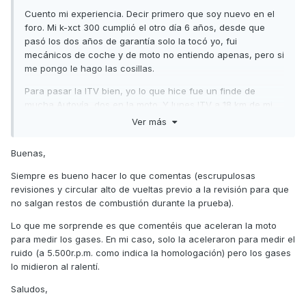
Cuento mi experiencia. Decir primero que soy nuevo en el
foro. Mi k-xct 300 cumplió el otro día 6 años, desde que
pasó los dos años de garantía solo la tocó yo, fui
mecánicos de coche y de moto no entiendo apenas, pero si
me pongo le hago las cosillas.
Para pasar la ITV bien, yo lo que hice fue un finde de
mucha Autovía, dos en la moto. Y lunes ITV a 18 km de mi
pueblo a Ronda ir con la moto rápido y caliente. Intentar
Ver más
que al llegar a la ITV no tengas que esperar mucho,
cuadrar la hora de la cita con llegar y pasar los gases. El
Buenas,
chaval de la ITV al ver la moto me dijo estas dan problemas
con los gases ya me pasó el otro día. Le metió el mediador
Siempre es bueno hacer lo que comentas (escrupulosas
de co2 y unos cuantos acelerones y pasó bien.
revisiones y circular alto de vueltas previo a la revisión para que
no salgan restos de combustión durante la prueba).
Conclusión : ( buen mantenimiento, mucha Autovía y bien
revolucionada unos días antes que suelte carbonilla y luego
Lo que me sorprende es que comentéis que aceleran la moto
cuadrar la hora de la cita ITV para llegar justo después del
para medir los gases. En mi caso, solo la aceleraron para medir el
último calentón.
ruido (a 5.500r.p.m. como indica la homologación) pero los gases
lo midieron al ralentí.
Perdón por mi parrafada, pero quiero ayudar explicando mi
experiencia. Saludos
Saludos,