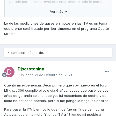
parado para que se revolucionase tambien todo lo posible
etc,le eche el producto antes,,le eche gasolina 98 por si las
Ver más
moscas,le quite el filtro de aire y le quite un manguito que
va de la parte alta de la culata al filtro que es para los
gases del motor pues entro y cual es mi sorpresa que me
Lo de las mediciones de gases en motos en las ITV es un tema
dio mas!!! la otra vez me dio entre 0,6 y 0,8 a veces,en esta
que pronto será tratado por Iker Jiménez en el programa Cuarto
ocasion no bajaba de 0,8 y alguna vez llego a 0,9....me
Milenio.
mete el chaval la sonda,aprieta una tecla y sale un
cuadrado en verde y listo...no entiendo un carajo,o fue una
pasada de mano como la de maradona descarada o yo
4 semanas más tarde...
interprete mal los numeros de la pantalla pero la semana
anterior me lo explico el otro operario que tenia que marcar
0,35 como mucho aunque ellos tienen un margen de poder
Djserotonina
pasarla hasta 0,5 y ahora marca 0,8 y la paso...estube
apunto de preguntarle si se habia enrollao pero cuando me
Publicado
21 de Octubre del 2021
dio los papeles me mordi la lengua y salí de alli casi a una
rueda.me alegro de tener 2 años de uso y disfrute pero no
Cuento mi experiencia. Decir primero que soy nuevo en el foro.
me mola que pueda estar pasando para que con todo eso
Mi k-xct 300 cumplió el otro día 6 años, desde que pasó los dos
en lugar de bajar,subiera 0,1 ¿!?
años de garantía solo la tocó yo, fui mecánicos de coche y de
moto no entiendo apenas, pero si me pongo le hago las cosillas.
Para pasar la ITV bien, yo lo que hice fue un finde de mucha
Autovía, dos en la moto. Y lunes ITV a 18 km de mi pueblo a