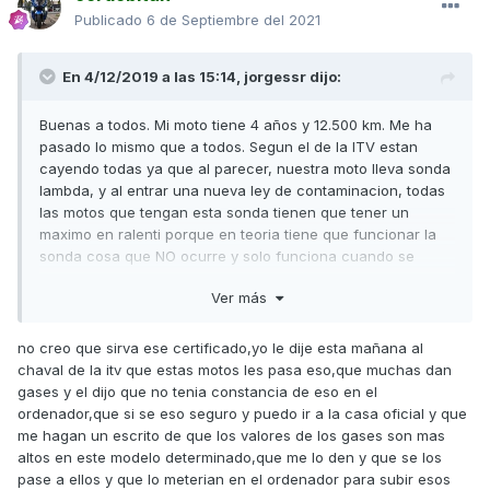
Publicado
6 de Septiembre del 2021
En 4/12/2019 a las 15:14,
jorgessr
dijo:
Buenas a todos. Mi moto tiene 4 años y 12.500 km. Me ha
pasado lo mismo que a todos. Segun el de la ITV estan
cayendo todas ya que al parecer, nuestra moto lleva sonda
lambda, y al entrar una nueva ley de contaminacion, todas
las motos que tengan esta sonda tienen que tener un
maximo en ralenti porque en teoria tiene que funcionar la
sonda cosa que NO ocurre y solo funciona cuando se
acelera por eso acelerada NO da emisiones alta.
Ver más
Es un problema de certificacion de KYMCO, por lo que nos
va a tocar a todos dar el coñazo en concesionario para
no creo que sirva ese certificado,yo le dije esta mañana al
que nos den algun certificado o se pongan ellos de
chaval de la itv que estas motos les pasa eso,que muchas dan
acuerdo con industria. A mi me la paso el chico bajo cuerda
gases y el dijo que no tenia constancia de eso en el
porque estaba con el y me lo iba explicando....
ordenador,que si se eso seguro y puedo ir a la casa oficial y que
me hagan un escrito de que los valores de los gases son mas
Si alguno consigue ese certificado que lo intente pasar. Yo
altos en este modelo determinado,que me lo den y que se los
lo intentare. Saludos
pase a ellos y que lo meterian en el ordenador para subir esos