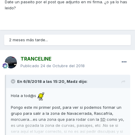
Date un paseito por el post que adjunto en mi firma. ¿o ya lo has
leido?
2 meses más tarde...
TRANCELINE
Publicado
24 de Octubre del 2018
En 6/8/2018 a las 15:20,
Madz
dijo:
Hola a tod@s
Pongo este mi primer post, para ver si podemos formar un
grupo para salir a la zona de Navacerrada, Rascafría,
morcuera....es una zona que para rodar con la
SD
como yo,
es una gozada la zona de curvas, paisajes, etc .No se si
sera aquí el lugar correcto, si no es así pedir disculpas y si