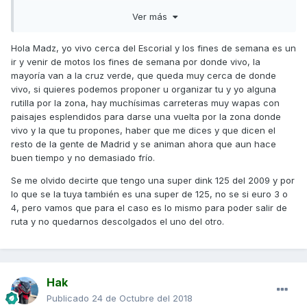
lo es espero encontrar un grupo de moteros y moteras que
Ver más
se apunten a rodar por esta zona y pasar un buen día.
Ráfagas a tod@s
Hola Madz, yo vivo cerca del Escorial y los fines de semana es un
ir y venir de motos los fines de semana por donde vivo, la
mayoría van a la cruz verde, que queda muy cerca de donde
vivo, si quieres podemos proponer u organizar tu y yo alguna
rutilla por la zona, hay muchísimas carreteras muy wapas con
paisajes esplendidos para darse una vuelta por la zona donde
vivo y la que tu propones, haber que me dices y que dicen el
resto de la gente de Madrid y se animan ahora que aun hace
buen tiempo y no demasiado frío.
Se me olvido decirte que tengo una super dink 125 del 2009 y por
lo que se la tuya también es una super de 125, no se si euro 3 o
4, pero vamos que para el caso es lo mismo para poder salir de
ruta y no quedarnos descolgados el uno del otro.
Hak
Publicado
24 de Octubre del 2018