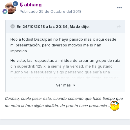
abhang
Publicado
25 de Octubre del 2018
En 24/10/2018 a las 20:34,
Madz
dijo:
Hoola todos! Disculpad no haya pasado más x aquí desde
mi presentación, pero diversos motivos me lo han
impedido.
He visto, las respuestas a mi idea de crear un grupo de ruta
cin superdink 125 x la sierra y la verdad, me ha gustado
mucho ve la respuesta y sigo pensando que sería una
buena idea crear un grupo para los días de fiesta, fines de
semana ha de rutas , tomar algo y disfrutar de nuestras
Ver más
pequeñas gigantes.
Curioso, suele pasar esto, cuando comento que hace tiempo que
Que opináis?
no entra al foro algún aludido, de pronto hace presencia...
Gracias nuevamente y ráfagas a tod@s! ?