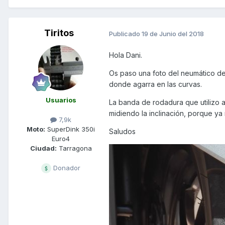
Tiritos
Publicado
19 de Junio del 2018
Hola Dani.
Os paso una foto del neumático d
donde agarra en las curvas.
Usuarios
La banda de rodadura que utilizo 
midiendo la inclinación, porque y
7,9k
Moto:
SuperDink 350i
Saludos
Euro4
Ciudad:
Tarragona
Donador