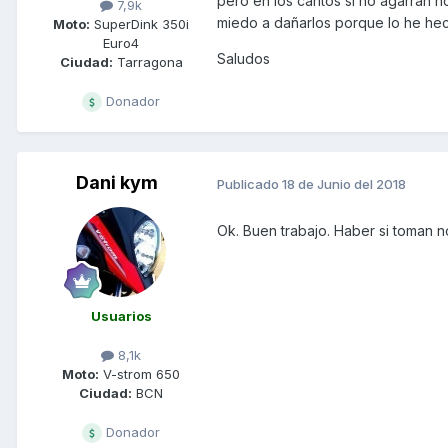
pero en los cantos si no agarran n
7,9k
miedo a dañarlos porque lo he hec
Moto:
SuperDink 350i
Euro4
Saludos
Ciudad:
Tarragona
Donador
Dani kym
Publicado
18 de Junio del 2018
Ok. Buen trabajo. Haber si toman 
Usuarios
8,1k
Moto:
V-strom 650
Ciudad:
BCN
Donador