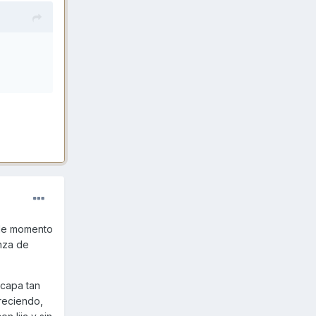
 de momento
nza de
 capa tan
areciendo,