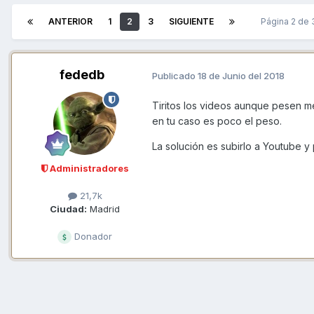
ANTERIOR
1
2
3
SIGUIENTE
Página 2 de
fededb
Publicado
18 de Junio del 2018
Tiritos los videos aunque pesen 
en tu caso es poco el peso.
La solución es subirlo a Youtube y
Administradores
21,7k
Ciudad:
Madrid
Donador