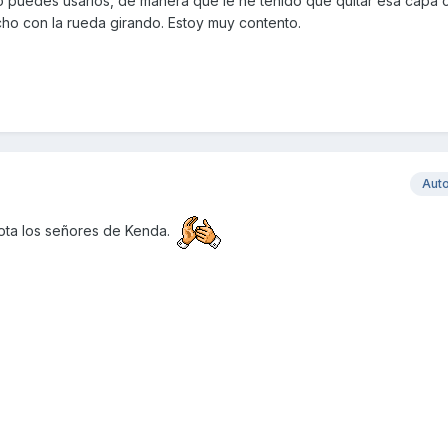
o puedes usarlos, de manera que le he tenido que quitar esa capa co
ho con la rueda girando. Estoy muy contento.
Aut
nota los señores de Kenda.