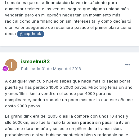
Lo malo es que esta financiación la veo insuficiente para
aumentar realmente las ventas, seguro que alguna unidad más
venderán pero en mi opinión necesitan un movimiento más
radical como una financiación sin intereses tal y como decías tú
o un valor asegurado de recompra pasado el primer plazo como
decía
@cap_hook
ismaelnu83
Publicado
31 de Mayo del 2018
A cualquier vehiculo nuevo sabes que nada mas lo sacas por la
puerta ya has perdido 1000 o 2000 pavos. Mi xciting tenia un año
y unos 16mil km la vendi en el.conce por 4000 para no
complicarme, podria sacarle un poco mas por lo que ese año me
costo 2000 pavos.
La grand dink era del 2005 o asi la compre con unos 10 años y
sllo 5000km, eso fue lo malo la tenian parada sin pasar la itv en
años, me duro un año y se jodio un piñon de la transmision,
probablemente si se hubiese mantenido bien y rodandola no le