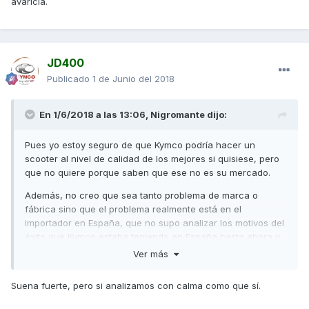
avaricia.
JD400
Publicado
1 de Junio del 2018
En 1/6/2018 a las 13:06,
Nigromante
dijo:
Pues yo estoy seguro de que Kymco podría hacer un
scooter al nivel de calidad de los mejores si quisiese, pero
que no quiere porque saben que ese no es su mercado.
Además, no creo que sea tanto problema de marca o
fábrica sino que el problema realmente está en el
importador en España, que no supo analizar los motivos del
éxito que Kymco estaba teniendo en España hasta ahora y
se llenaron de ambición y avaricia.
Ver más
Suena fuerte, pero si analizamos con calma como que sí.