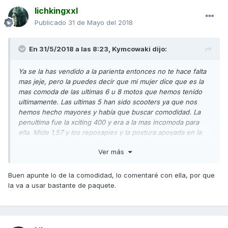
lichkingxxl
Publicado
31 de Mayo del 2018
En 31/5/2018 a las 8:23,
Kymcowaki
dijo:
Ya se la has vendido a la parienta entonces no te hace falta
mas jeje, pero la puedes decir que mi mujer dice que es la
mas comoda de las ultimas 6 u 8 motos que hemos tenido
ultimamente. Las ultimas 5 han sido scooters ya que nos
hemos hecho mayores y había que buscar comodidad. La
penultima fue la xciting 400 y era a la mas incomoda para
ella. Mide 1,57 y los reposapies y la postura apoyada en la
maleta la hacian una posicion incomodisima para ella. Fue
Ver más
montar en la Ak y decir ella que era la mas comoda de todas
con mucha diferencia. Va encantada y hacemos cientos de
kms cuando vamos donde su madre y llega descansada. Yo
Buen apunte lo de la comodidad, lo comentaré con ella, por que
contentisimo porque es importantisimo que tu pareja vaya
la va a usar bastante de paquete.
comoda y puedas ir con ella donde quieras. Un saludo y
ENHORABUENA!!! Ahora toca disfrutarla...?