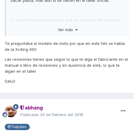
sacar pasta, más aún si se hacen en el taller oficial.
Lo que no sabía tampoco es que es conveniente pasarlas
también cada 6 meses si no he hecho los 2000km que
Ver más
dicen o cada 5000km como comentas. vamos que le hace
falta una revisión urgentísima xD
Te preguntaba el modelo de moto por que en este hilo se habla
de la Xciting 400
Las revisiones tienes que seguir lo que te diga el fabricante en el
manual o libro de revisiones y en ausencia de éste, lo que te
digan en el taller
Salu2
abhang
Publicado
20 de Febrero del 2018
,
@Txapelas