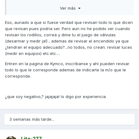
10000kilometros. 180euros
Ver más
Sinceramente más caro que mantener un buen coche,
Eso, aunado a que si fuese verdad que revisan todo lo que dicen
tengo un mustang V8 de los nuevos y la revisión de los
que revisan pues podria ser. Pero aun no he podido ver cuando
15000 kilómetros me ha costado 240 euros.
revisan los rodillos, correa y dime tu el juego de válvulas
(desarmar y medir ja!) , ademas de revisar el encendido ya que
¿tendran el equipo adecuado?...no todos, no crean. revisar luces
(medir en equipos) etc.etc....
Entren en la pagina de Kymco, inscríbanse y ahí pueden revisar
todo lo que le corresponde ademas de indicarte la m/o que le
corresponde.
¿que soy negativo,? jajajaja! lo digo por experiencia
3 semanas más tarde...
Lito-277