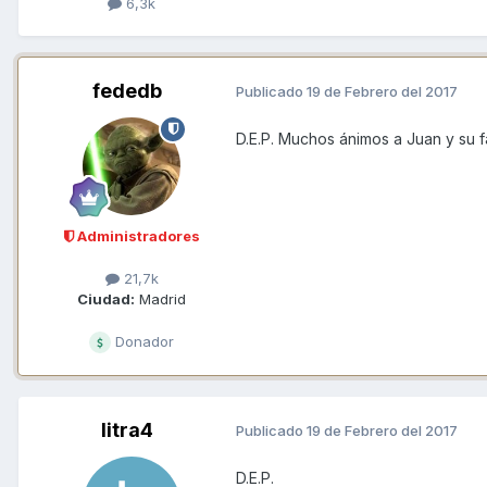
6,3k
fededb
Publicado
19 de Febrero del 2017
D.E.P. Muchos ánimos a Juan y su f
Administradores
21,7k
Ciudad:
Madrid
Donador
litra4
Publicado
19 de Febrero del 2017
D.E.P.