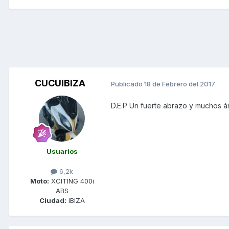
CUCUIBIZA
Publicado
18 de Febrero del 2017
D.E.P Un fuerte abrazo y muchos áni
Usuarios
6,2k
Moto:
XCITING 400i
ABS
Ciudad:
IBIZA