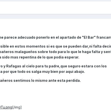
me parece adecuado ponerlo en el apartado de "El Bar" franca
osible en estos momentos si es que se pueden dar,ni falta deci
añeros malagueños sobre todo para lo que le haga falta y senti
a sido mas repentina de lo que podia esperar.
y Rafagas al cielo para tu padre,que seguro estara con los
a por que todo os salga muy bien por aqui abajo.
añeros sentimos lo mismo ante esta perdida.
E9Tu.png
[/img]