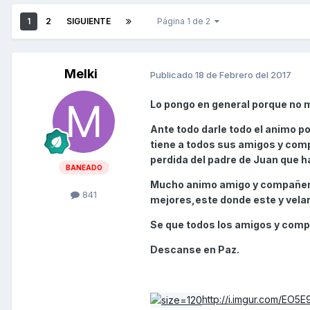
1
2
SIGUIENTE
Página 1 de 2
Melki
Publicado
18 de Febrero del 2017
Lo pongo en general porque no 
Ante todo darle todo el animo p
tiene a todos sus amigos y comp
perdida del padre de Juan que h
BANEADO
Mucho animo amigo y compañero 
841
mejores,este donde este y velar
Se que todos los amigos y comp
Descanse en Paz.
http://i.imgur.com/EO5