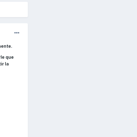
mente.
rle que
r la