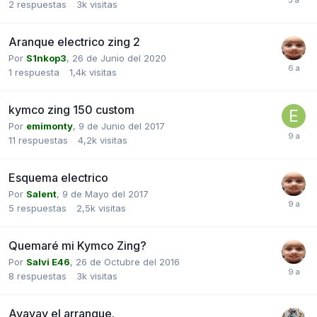
2
respuestas
3k
visitas
Aranque electrico zing 2
Por
S1nkop3
,
26 de Junio del 2020
1
respuesta
1,4k
visitas
kymco zing 150 custom
Por
emimonty
,
9 de Junio del 2017
11
respuestas
4,2k
visitas
Esquema electrico
Por
Salent
,
9 de Mayo del 2017
5
respuestas
2,5k
visitas
Quemaré mi Kymco Zing?
Por
Salvi E46
,
26 de Octubre del 2016
8
respuestas
3k
visitas
Ayayay el arranque.