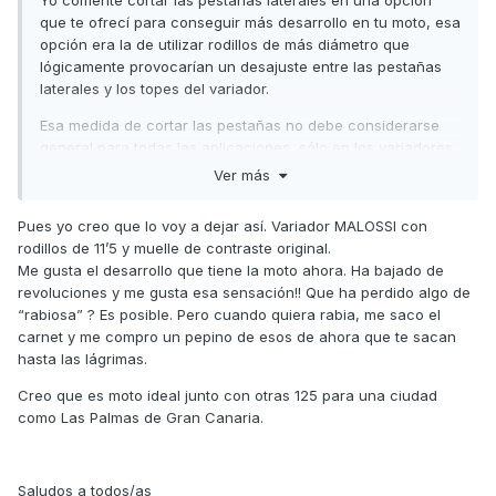
Yo comenté cortar las pestañas laterales en una opción
que te ofrecí para conseguir más desarrollo en tu moto, esa
opción era la de utilizar rodillos de más diámetro que
lógicamente provocarían un desajuste entre las pestañas
laterales y los topes del variador.
Esa medida de cortar las pestañas no debe considerarse
general para todas las aplicaciones, sólo en los variadores
que lo requieran ( eso es lo que dicen en Techpulley).
Ver más
Saludos
Pues yo creo que lo voy a dejar así. Variador MALOSSI con
rodillos de 11’5 y muelle de contraste original.
Me gusta el desarrollo que tiene la moto ahora. Ha bajado de
revoluciones y me gusta esa sensación!! Que ha perdido algo de
“rabiosa” ? Es posible. Pero cuando quiera rabia, me saco el
carnet y me compro un pepino de esos de ahora que te sacan
hasta las lágrimas.
Creo que es moto ideal junto con otras 125 para una ciudad
como Las Palmas de Gran Canaria.
Saludos a todos/as