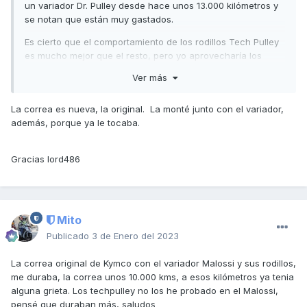
un variador Dr. Pulley desde hace unos 13.000 kilómetros y
se notan que están muy gastados.
Es cierto que el comportamiento de los rodillos Tech Pulley
es mucho mejor que el resto, pero yo aprovecharía los
rodillos que vienen con el variador.
Ver más
Sí que te recomendaría que cambiases la correa si no lo
has hecho al instalar el nuevo variador. Aquí sí que vas a
La correa es nueva, la original. La monté junto con el variador,
notar la diferencia. Los 110Km/h de marcador a 9.000r.p.m.
además, porque ya le tocaba.
me hacen pesar que tu correa ya tiene cierto desgaste.
Saludos,
Gracias lord486
Mito
Publicado
3 de Enero del 2023
La correa original de Kymco con el variador Malossi y sus rodillos,
me duraba, la correa unos 10.000 kms, a esos kilómetros ya tenia
alguna grieta. Los techpulley no los he probado en el Malossi,
pensé que duraban más, saludos