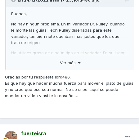
En 24/12/2022 a las 17:25,
lord486
dijo:
Buenas,
No hay ningún problema. En mi variador Dr. Pulley, cuando
le monté las guías Tech Pulley diseñadas para este
variador, también noté que iban más justos que los que
traía de origen.
No utilices grasa de ningún tipo en el variador. En su lugar
pinta las zonas con un lapicero de grafito que actuará
Ver más
como lubricante.
Saludos,
Gracias por tu respuesta lord486.
Es que hay que hacer mucha fuerza para mover el plato de guías
y no creo que eso sea normal. No sé si por aquí se puede
mandar un vídeo y así te lo enseño …
fuerteisra