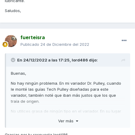
lubricante.
Saludos,
fuerteisra
Publicado
24 de Diciembre del 2022
En 24/12/2022 a las 17:25,
lord486
dijo:
Buenas,
No hay ningún problema. En mi variador Dr. Pulley, cuando
le monté las guías Tech Pulley diseñadas para este
variador, también noté que iban más justos que los que
traía de origen.
No utilices grasa de ningún tipo en el variador. En su lugar
pinta las zonas con un lapicero de grafito que actuará
Ver más
como lubricante.
Saludos,
Gracias por tu respuesta lord486.