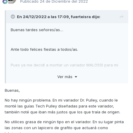
Publicado
24 de Diciembre del 2022
En 24/12/2022 a las 17:09,
fuerteisra
dijo:
Buenas tardes señores/as…
Ante todo felices fiestas a todos/as.
Pues ya me decidí a montar un variador MALOSSI para mi
moto.
Ver más
Una pregunta… Al montar las guías en el plato de guías me
Buenas,
he dado cuenta que se queda muy ajustado y hay que
hacer fuerza para que se deslice. Alguien me puede decir
No hay ningún problema. En mi variador Dr. Pulley, cuando le
si las guías llevan grasa o no para aligerar ese movimiento?
monté las guías Tech Pulley diseñadas para este variador,
también noté que iban más justos que los que traía de origen.
No utilices grasa de ningún tipo en el variador. En su lugar pinta
Muchas gracias
las zonas con un lapicero de grafito que actuará como