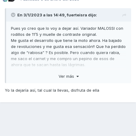
En 3/1/2023 a las 14:49,
fuerteisra
dijo:
Pues yo creo que lo voy a dejar así. Variador MALOSSI con
rodillos de 11’5 y muelle de contraste original.
Me gusta el desarrollo que tiene la moto ahora. Ha bajado
de revoluciones y me gusta esa sensación!! Que ha perdido
algo de “rabiosa” ? Es posible. Pero cuando quiera rabia,
me saco el carnet y me compro un pepino de esos de
ahora que te sacan hasta las lágrimas.
Creo que es moto ideal junto con otras 125 para una ciudad
Ver más
como Las Palmas de Gran Canaria.
Yo la dejaría así, tal cual la llevas, disfruta de ella
Saludos a todos/as