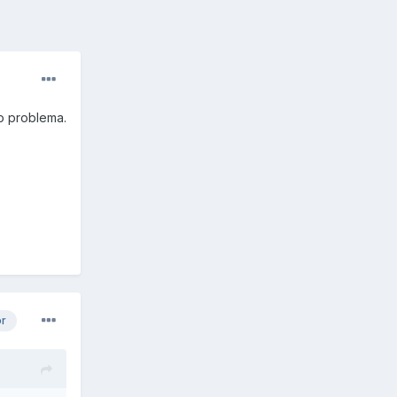
o problema.
or