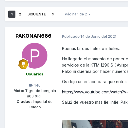
1
2
SIGUIENTE
Página 1 de 2
PAKONAN666
Publicado
14 de Junio del 2021
Buenas tardes fieles e infieles.
Ha llegado el momento de poner e
servicios de la KTM 1290 S ( Avisp
Pako ni duerma por hacer numeros 
Usuarios
Os dejo un enlace para que noteis 
446
Moto:
Tigre de bengala
https://www.youtube.com/watch?
800 XRT
Ciudad:
Imperial de
Salu2 de vuestro mas fiel infiel Pa
Toledo