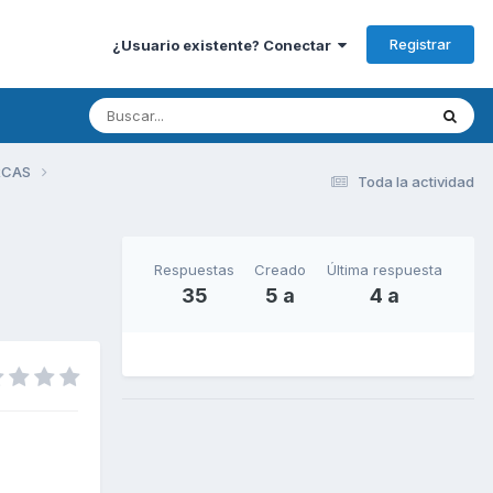
Registrar
¿Usuario existente? Conectar
RCAS
Toda la actividad
Respuestas
Creado
Última respuesta
35
5 a
4 a