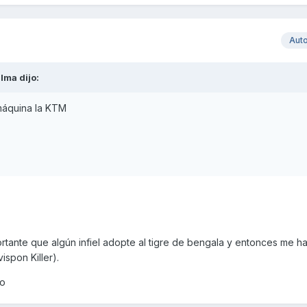
Aut
lma
dijo:
máquina la KTM
mportante que algún infiel adopte al tigre de bengala y entonces me h
vispon Killer).
ko