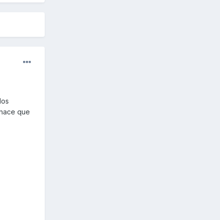
los
y hace que