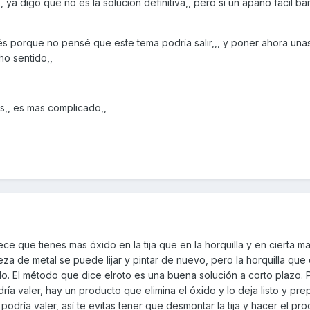
, ya digo que no es la solución definitiva,, pero si un apaño fácil ba
s porque no pensé que este tema podría salir,,, y poner ahora una
ho sentido,,
os,, es mas complicado,,
ce que tienes mas óxido en la tija que en la horquilla y en cierta m
a de metal se puede lijar y pintar de nuevo, pero la horquilla que
 El método que dice elroto es una buena solución a corto plazo. Pa
ía valer, hay un producto que elimina el óxido y lo deja listo y pr
podría valer, así te evitas tener que desmontar la tija y hacer el pro