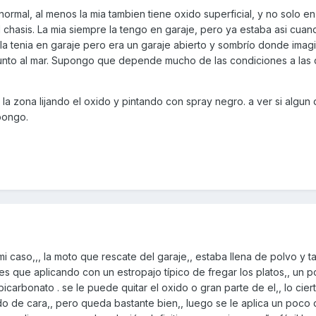
rmal, al menos la mia tambien tiene oxido superficial, y no solo en
l chasis. La mia siempre la tengo en garaje, pero ya estaba asi cuan
la tenia en garaje pero era un garaje abierto y sombrío donde imag
unto al mar. Supongo que depende mucho de las condiciones a las
 zona lijando el oxido y pintando con spray negro. a ver si algun 
pongo.
i caso,,, la moto que rescate del garaje,, estaba llena de polvo y 
o es que aplicando con un estropajo típico de fregar los platos,, un 
 bicarbonato . se le puede quitar el oxido o gran parte de el,, lo cie
do de cara,, pero queda bastante bien,, luego se le aplica un poco d