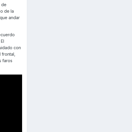
a de
o de la
r que andar
recuerdo
 El
cuidado con
frontal,
s faros