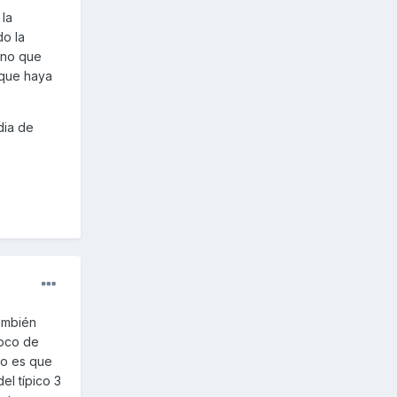
 la
do la
ino que
 que haya
dia de
también
poco de
rto es que
el típico 3