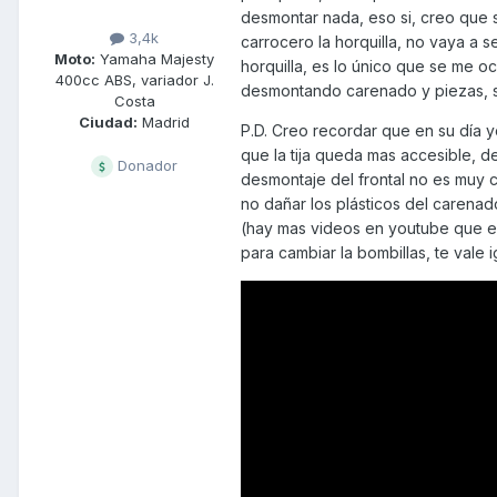
desmontar nada, eso si, creo que
3,4k
carrocero la horquilla, no vaya a 
Moto:
Yamaha Majesty
horquilla, es lo único que se me oc
400cc ABS, variador J.
desmontando carenado y piezas, s
Costa
Ciudad:
Madrid
P.D. Creo recordar que en su día 
que la tija queda mas accesible, de 
Donador
desmontaje del frontal no es muy 
no dañar los plásticos del carenad
(hay mas videos en youtube que ex
para cambiar la bombillas, te vale i