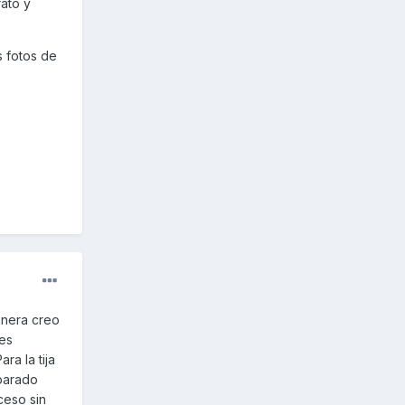
rato y
s fotos de
anera creo
 es
ra la tija
eparado
ceso sin