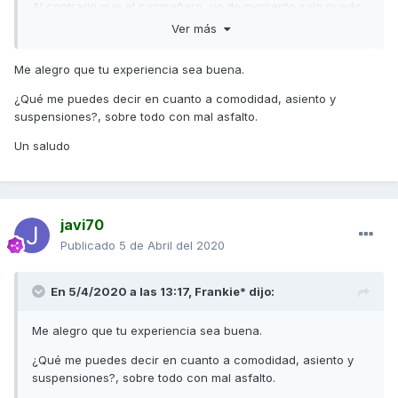
Al contrario que el compañero, yo de momento solo puedo
hablar maravillas de esta moto, encantado no, lo
Ver más
siguiente.... Me la volvería a comprar, rotundamente SÍ.
Me alegro que tu experiencia sea buena.
Bien es cierto que mi unidad es de febrero de este año y
tiene 4000 kms, con lo que se supone que todos esos fallos
¿Qué me puedes decir en cuanto a comodidad, asiento y
de juventud los tiene solucionados.
suspensiones?, sobre todo con mal asfalto.
Un saludo a todos.
Un saludo
javi70
Publicado
5 de Abril del 2020
En 5/4/2020 a las 13:17,
Frankie*
dijo:
Me alegro que tu experiencia sea buena.
¿Qué me puedes decir en cuanto a comodidad, asiento y
suspensiones?, sobre todo con mal asfalto.