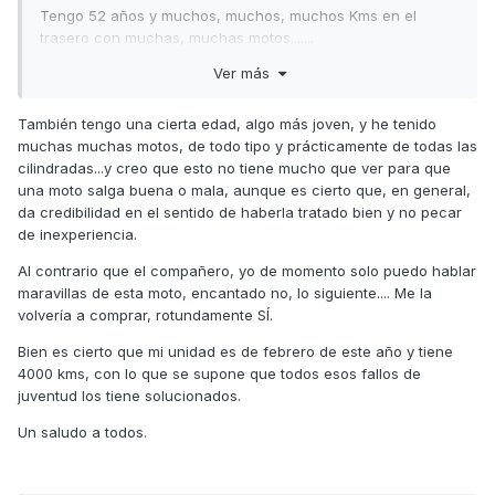
Tengo 52 años y muchos, muchos, muchos Kms en el
trasero con muchas, muchas motos.......
Ver más
Os cuento que tras 20 meses de uso he tenido que usar la
garantía en 6 ocasiones:
También tengo una cierta edad, algo más joven, y he tenido
* 4 pares de puños con desgaste ( signos de desgaste con
muchas muchas motos, de todo tipo y prácticamente de todas las
4.000Kms). El original y 3 recambios (este último hace
cilindradas...y creo que esto no tiene mucho que ver para que
poco......a ver si dura)
una moto salga buena o mala, aunque es cierto que, en general,
da credibilidad en el sentido de haberla tratado bien y no pecar
* Retenes de horquilla reventados (además el aceite lo tuve
de inexperiencia.
que pagar yo)
Al contrario que el compañero, yo de momento solo puedo hablar
* Caballete doblado en un uso absolutamente normal!!!!!.
maravillas de esta moto, encantado no, lo siguiente.... Me la
Jaja, si, como lo oís, y esta ni siquiera me la cubre la
volvería a comprar, rotundamente SÍ.
garantía.......que morrroo!!!!
Bien es cierto que mi unidad es de febrero de este año y tiene
* El reloj central del "maravilloso" Nodooe se apaga los días
4000 kms, con lo que se supone que todos esos fallos de
de frío después de un minuto funcionando más o
juventud los tiene solucionados.
menos.......aún no me han contestado de esta......pero me
juego el cuello a que me van a poner muchas pegas....
Un saludo a todos.
Además de esto llevo 2 visitas al taller por piezas
defectuosas: