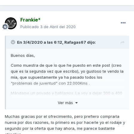
Frankie*
Publicado
3 de Abril del 2020
En 3/4/2020 a las 6:12,
Rafagas67
dijo:
Buenos días,
Como muestra de que lo que he puesto en este post (creo
que es la segunda vez que escribo), yo gustoso te vendo la
mía, que supuestamente ya ha pasado todos los
"problemas de juventud" con 22.000Kms .
Mándame un privado y hablamos. La voy a dejar 300 o 400
euros más barata que las que salgan en motos.net con el
Ver más
mismo kilometraje.
Saludos.
Muchas gracias por el ofrecimiento, pero prefiero comprarla
nueva por dos razones, lo primero es por hacerle yo el rodaje y
segundo por la oferta que hay ahora, me parece bastante