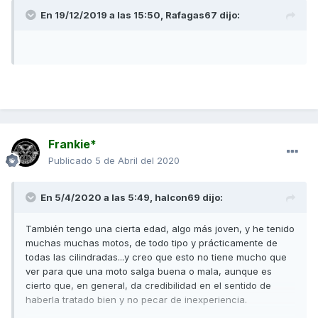
* Un relé que hacía que se gastara la bartería en parado
En 19/12/2019 a las 15:50,
Rafagas67
dijo:
* Una pieza de la bomba de gasolina defectuosa.
Conclusión....la moto "va" de cine cuando funciona, pero
tiene muchos problemas.......bye bye Kymco HOLA T-MAX
Espero que sirva de provecho este tema.
Frankie*
Publicado
5 de Abril del 2020
En 5/4/2020 a las 5:49,
halcon69
dijo:
También tengo una cierta edad, algo más joven, y he tenido
muchas muchas motos, de todo tipo y prácticamente de
todas las cilindradas...y creo que esto no tiene mucho que
ver para que una moto salga buena o mala, aunque es
cierto que, en general, da credibilidad en el sentido de
haberla tratado bien y no pecar de inexperiencia.