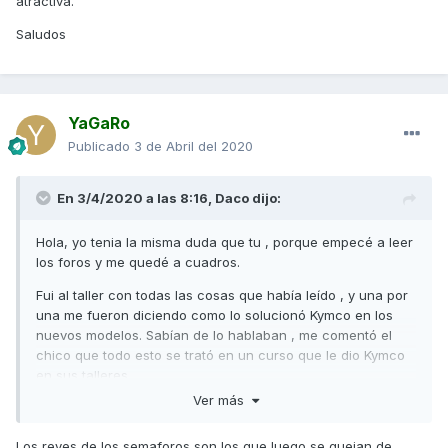
atractiva.
Saludos
YaGaRo
Publicado
3 de Abril del 2020
En 3/4/2020 a las 8:16,
Daco
dijo:
Hola, yo tenia la misma duda que tu , porque empecé a leer
los foros y me quedé a cuadros.
Fui al taller con todas las cosas que había leído , y una por
una me fueron diciendo como lo solucionó Kymco en los
nuevos modelos. Sabían de lo hablaban , me comentó el
chico que todo esto se trató en un curso que le dio Kymco
en sus talleres.
Ver más
Como opinión personal, me gustaría saber como trataron a
esas motos para que den tantos problemas con tan pocos
Los reyes de los semaforos son los que luego se quejan de