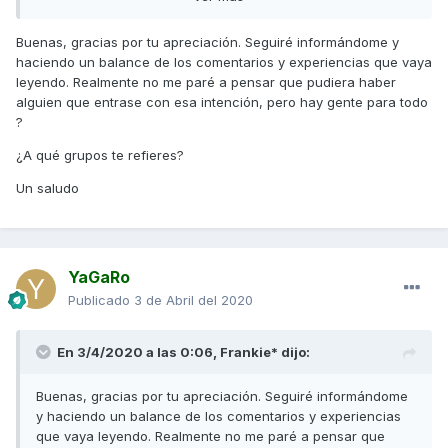
Ademas mira los nicks de los escriben pestes de la moto
Buenas, gracias por tu apreciación. Seguiré informándome y
que son los mismos escribiendo en todos los post.
haciendo un balance de los comentarios y experiencias que vaya
Yo no tengo que convencerte que es buena moto, pero que
leyendo. Realmente no me paré a pensar que pudiera haber
te fies de lo que escribe gente que ni conoces, ni sabes si
alguien que entrase con esa intención, pero hay gente para todo
tienen la moto realmente y por supuesto si la tienen no
?
sabes el trato que ha tenido, lo veo un poco absurdo.
¿A qué grupos te refieres?
Un saludo
YaGaRo
Publicado
3 de Abril del 2020
En 3/4/2020 a las 0:06,
Frankie*
dijo:
Buenas, gracias por tu apreciación. Seguiré informándome
y haciendo un balance de los comentarios y experiencias
que vaya leyendo. Realmente no me paré a pensar que