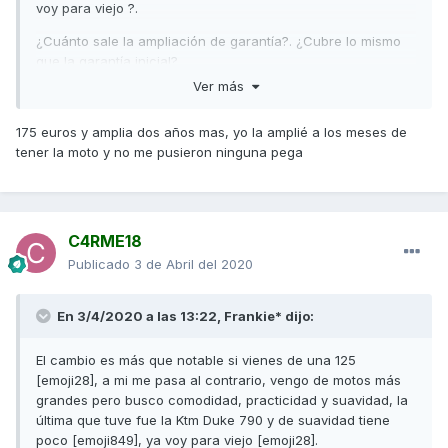
voy para viejo ?.
¿Cuánto sale la ampliación de garantía?. ¿Cubre lo mismo
que la garantía inicial?.
Ver más
Saludos
175 euros y amplia dos años mas, yo la amplié a los meses de
tener la moto y no me pusieron ninguna pega
C4RME18
Publicado
3 de Abril del 2020
En 3/4/2020 a las 13:22,
Frankie*
dijo:
El cambio es más que notable si vienes de una 125
[emoji28], a mi me pasa al contrario, vengo de motos más
grandes pero busco comodidad, practicidad y suavidad, la
última que tuve fue la Ktm Duke 790 y de suavidad tiene
poco [emoji849], ya voy para viejo [emoji28].