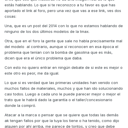
veces, la tercera vez deciden cambiarmela
estás hablando. Lo que si te reconozco a tu favor es que has
sin que entre en garantía.
aportado el link al foro, pero una vez que vas a ese link, ves dos
cosas:
Ayer resulta que voy a hacer unos
Una, que es un post del 2014 con lo que no estamos hablando de
recados,la deje 1 horita apagado y cuando
ninguno de los dos últimos modelos de la tmax.
llego no arranca,llamo al taller y me dicen
Otra, que en el foro la gente que sale no habla precisamente mal
que posiblemente sea la bomba de
del modelo al contrario, aunque sí reconocen en esa época el
gasolina,que espere otra hora mas a que la
problema que tenían con la bomba de gasolina que es más,
moto enfrie y arrancara.... Vuelvo por la
dicen que era el único problema que daba.
tarde y arranca perfectamente y la llevo a
taller,miran en la base de datos y me dicen
Con esto no quiero entrar en ningún debate de si este es mejor o
este otro es peor, me da igual.
que mi bomba de gasolina no esta afectada
por el problema generalizado que ha tenido
Lo que si es verdad que las primeras unidades han venido con
este modelo, con lo que no saben que le
muchos fallos de materiales, muchos y que han ido solucionando
pasa.... Llevo casi 24h y ni se han dignado a
casi todos. Luego a cada uno le puede parecer mejor o mejor el
trato que le habrá dado la garantía o el taller/concesionario
darme un diagnóstico todavía.... Ayer ya me
donde la compró.
dejaron entre lineas que si es la bomba de
gasolina son + 400 euros... Asi que como
Atacar a la marca o pensar que se quiere que todas las demás
sea eso voy a recoger la moto y dejarla
ak tengan fallos por que la tuya los tiene o ha tenido, como dijo
alguien por ahí arriba, me parece de tontos, y creo que debe
parada en el garaje at infinitum....