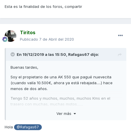
Esta es la finalidad de los foros, compartir
Tiritos
Publicado
7 de Abril del 2020
En 19/12/2019 a las 15:50,
Rafagas67
dijo:
Buenas tardes,
Soy el propietario de una AK 550 que pagué nuevecita
(cuando valía 10.500€, ahora ya está rebajada.....) hace
menos de dos años.
Tengo 52 años y muchos, muchos, muchos Kms en el
trasero con muchas, muchas motos.......
Ver más
Os cuento que tras 20 meses de uso he tenido que usar la
garantía en 6 ocasiones:
Hola
@Rafagas67
* 4 pares de puños con desgaste ( signos de desgaste con