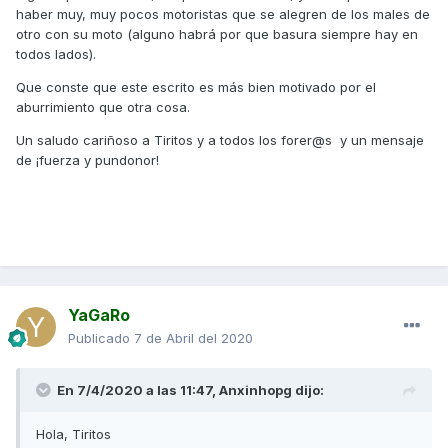
haber muy, muy pocos motoristas que se alegren de los males de
otro con su moto (alguno habrá por que basura siempre hay en
La moto tiene 2 años y 3 meses, en caso
todos lados).
que sea eso y reconocido un fallo
endémico, debería de cubrir por yamaha
Que conste que este escrito es más bien motivado por el
aburrimiento que otra cosa.
españa,no?
Un saludo cariñoso a Tiritos y a todos los forer@s y un mensaje
Maldita sea el dia que compre esta moto...
de ¡fuerza y pundonor!
Para que luego digan de las italianas, 2
italos q he tenido sin ningun problema.
Así, que como ves no parece la solución
comprarse otra marca y modelo.
Lo que hay que buscar en casos como el
YaGaRo
tuyo es la buena respuesta que se ha dado
Publicado
7 de Abril del 2020
en general en Kymco por parte de la
garantía, y si donde la llevas te han tratado
En 7/4/2020 a las 11:47,
Anxinhopg
dijo:
mal, pues llevarla a otro sitio, porque a
compañeros que verdaderamente SÍ han
Hola, Tiritos
tenido problemas graves, les han atendido