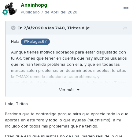
Anxinhopg
Publicado
7 de Abril del 2020
En 7/4/2020 a las 7:40,
Tiritos
dijo:
Hola
@Rafagas67
Aunque tienes motivos sobrados para estar disgustado con
tu AK, tienes que tener en cuenta que hay muchos usuarios
que no han tenido problema con ella, y que en todas las
marcas salen problemas en determinados modelos, tu citas
la T-MAX como la solución a tus problemas, y
casualidad: el primer y único post que he leído de la T-Max
en otro foro dice lo mismo que tú y en unos problemas muy
Ver más
parecidos, te lo paso:
Hola, Tiritos
Perdona que te contradiga porque mira que aprecio todo lo que
https://www.bmwfaq.org/threads/otra-vez-con-problemas-
aportas en este foro y todo lo que ayudas (muchísimo), a mi
yamaha-tmax.821326/
incluido con todos mis problemas que he tenido.
pues después de quedarse sin bateria 3
Creo que eso que muestras no da una imagen real de lo que