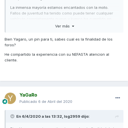
La inmensa mayoría estamos encantados con la moto.
Fallos de juventud ha tenido como puede tener cualquier
vehículo completamente nuevo y kymco ha cumplido en
garantía de maravilla.
Ver más
Ademas mira los nicks de los escriben pestes de la moto
Bien Yagaro, un pin para ti, sabes cual es la finalidad de los
que son los mismos escribiendo en todos los post.
foros?
Yo no tengo que convencerte que es buena moto, pero que
He compartido la experiencia con su NEFASTA atencion al
te fies de lo que escribe gente que ni conoces, ni sabes si
cliente.
tienen la moto realmente y por supuesto si la tienen no
sabes el trato que ha tenido, lo veo un poco absurdo.
YaGaRo
Publicado
6 de Abril del 2020
En 6/4/2020 a las 13:32,
lsg2959
dijo: