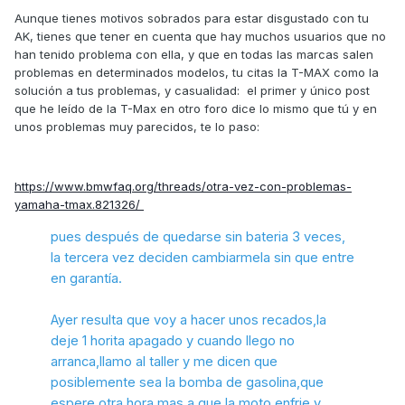
4.000Kms). El original y 3 recambios (este último hace
Aunque tienes motivos sobrados para estar disgustado con tu
poco......a ver si dura)
AK, tienes que tener en cuenta que hay muchos usuarios que no
han tenido problema con ella, y que en todas las marcas salen
* Retenes de horquilla reventados (además el aceite lo tuve
problemas en determinados modelos, tu citas la T-MAX como la
que pagar yo)
solución a tus problemas, y casualidad: el primer y único post
que he leído de la T-Max en otro foro dice lo mismo que tú y en
* Caballete doblado en un uso absolutamente normal!!!!!.
unos problemas muy parecidos, te lo paso:
Jaja, si, como lo oís, y esta ni siquiera me la cubre la
garantía.......que morrroo!!!!
* El reloj central del "maravilloso" Nodooe se apaga los días
https://www.bmwfaq.org/threads/otra-vez-con-problemas-
de frío después de un minuto funcionando más o
yamaha-tmax.821326/
menos.......aún no me han contestado de esta......pero me
juego el cuello a que me van a poner muchas pegas....
pues después de quedarse sin bateria 3 veces,
la tercera vez deciden cambiarmela sin que entre
Además de esto llevo 2 visitas al taller por piezas
defectuosas:
en garantía.
* Un relé que hacía que se gastara la bartería en parado
Ayer resulta que voy a hacer unos recados,la
* Una pieza de la bomba de gasolina defectuosa.
deje 1 horita apagado y cuando llego no
arranca,llamo al taller y me dicen que
Conclusión....la moto "va" de cine cuando funciona, pero
posiblemente sea la bomba de gasolina,que
tiene muchos problemas.......bye bye Kymco HOLA T-MAX
espere otra hora mas a que la moto enfrie y