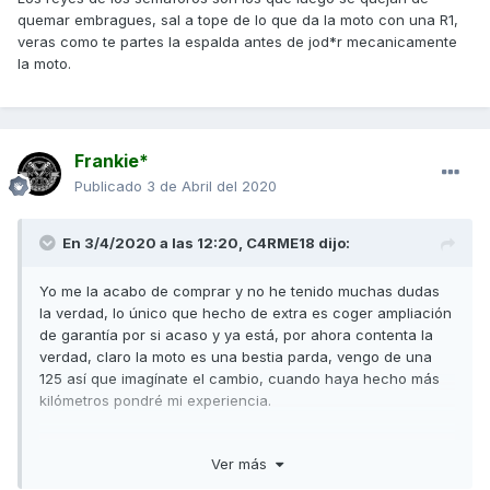
km. Una scooter tan potente tiene que tener un buen
quemar embragues, sal a tope de lo que da la moto con una R1,
rodaje, no solo de 1000km. No me extrañaría que muchos
veras como te partes la espalda antes de jod*r mecanicamente
de esos que se quejaron, hacían salidas a tope de gas y
la moto.
frenadas a lo loco. Pero lo dicho , opinión personal.
Mi experiencia, pues me dieron la moto un semana antes
del confinamiento y no pude disfrutarla, igual en unos
meses me como mis palabras pero espero que no.
Frankie*
Publicado
3 de Abril del 2020
En 3/4/2020 a las 12:20,
C4RME18
dijo:
Yo me la acabo de comprar y no he tenido muchas dudas
la verdad, lo único que hecho de extra es coger ampliación
de garantía por si acaso y ya está, por ahora contenta la
verdad, claro la moto es una bestia parda, vengo de una
125 así que imagínate el cambio, cuando haya hecho más
kilómetros pondré mi experiencia.
Enviado desde mi SM-N975F mediante Tapatalk
Ver más