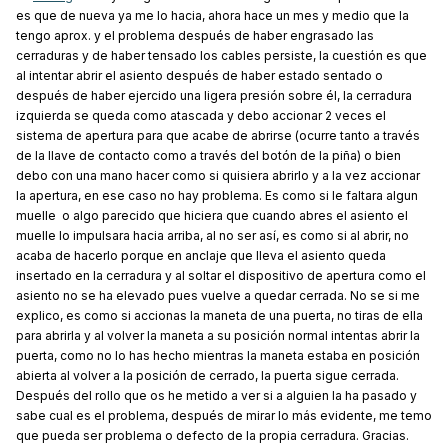
es que de nueva ya me lo hacia, ahora hace un mes y medio que la
tengo aprox. y el problema después de haber engrasado las
cerraduras y de haber tensado los cables persiste, la cuestión es que
al intentar abrir el asiento después de haber estado sentado o
después de haber ejercido una ligera presión sobre él, la cerradura
izquierda se queda como atascada y debo accionar 2 veces el
sistema de apertura para que acabe de abrirse (ocurre tanto a través
de la llave de contacto como a través del botón de la piña) o bien
debo con una mano hacer como si quisiera abrirlo y a la vez accionar
la apertura, en ese caso no hay problema. Es como si le faltara algun
muelle o algo parecido que hiciera que cuando abres el asiento el
muelle lo impulsara hacia arriba, al no ser así, es como si al abrir, no
acaba de hacerlo porque en anclaje que lleva el asiento queda
insertado en la cerradura y al soltar el dispositivo de apertura como el
asiento no se ha elevado pues vuelve a quedar cerrada. No se si me
explico, es como si accionas la maneta de una puerta, no tiras de ella
para abrirla y al volver la maneta a su posición normal intentas abrir la
puerta, como no lo has hecho mientras la maneta estaba en posición
abierta al volver a la posición de cerrado, la puerta sigue cerrada.
Después del rollo que os he metido a ver si a alguien la ha pasado y
sabe cual es el problema, después de mirar lo más evidente, me temo
que pueda ser problema o defecto de la propia cerradura. Gracias.