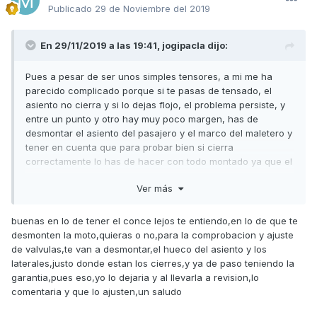
Publicado
29 de Noviembre del 2019
En 29/11/2019 a las 19:41,
jogipacla
dijo:
Pues a pesar de ser unos simples tensores, a mi me ha
parecido complicado porque si te pasas de tensado, el
asiento no cierra y si lo dejas flojo, el problema persiste, y
entre un punto y otro hay muy poco margen, has de
desmontar el asiento del pasajero y el marco del maletero y
tener en cuenta que para probar bien si cierra
correctamente lo has de hacer con todo montado ya que el
asiento del conductor al cerrarlo apoya en el marco del
Ver más
maletero y un poco en el asiento del pasajero y si no lo
montas todo, quizas te cierre correctamente y cuando lo
montes todo no cierre. Es cuestión de paciencia y
buenas en lo de tener el conce lejos te entiendo,en lo de que te
encontrarle el punto, yo he conseguido mejorar mucho
desmonten la moto,quieras o no,para la comprobacion y ajuste
aunque aún de vez en cuando sigue quedandose atascado
de valvulas,te van a desmontar,el hueco del asiento y los
el cierre izquierdo, pero quizás 1 de cada 10 veces y así se
laterales,justo donde estan los cierres,y ya de paso teniendo la
va a quedar. Yo es que entre que tengo el concesionario un
garantia,pues eso,yo lo dejaria y al llevarla a revision,lo
poco lejos, y que como comenté soy muy maniático para
comentaria y que lo ajusten,un saludo
que me desmonten la moto siendo tan nueva debido a