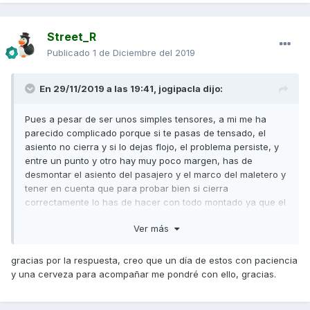
malas experiencias con mecánicos poco cuidadosos que
por ahora prefiero dejarla como está, no me supone una
molestia importante. Un saludo y Suerte.
Street_R
Publicado
1 de Diciembre del 2019
En 29/11/2019 a las 19:41,
jogipacla
dijo:
Pues a pesar de ser unos simples tensores, a mi me ha
parecido complicado porque si te pasas de tensado, el
asiento no cierra y si lo dejas flojo, el problema persiste, y
entre un punto y otro hay muy poco margen, has de
desmontar el asiento del pasajero y el marco del maletero y
tener en cuenta que para probar bien si cierra
correctamente lo has de hacer con todo montado ya que el
asiento del conductor al cerrarlo apoya en el marco del
Ver más
maletero y un poco en el asiento del pasajero y si no lo
montas todo, quizas te cierre correctamente y cuando lo
montes todo no cierre. Es cuestión de paciencia y
gracias por la respuesta, creo que un día de estos con paciencia
encontrarle el punto, yo he conseguido mejorar mucho
y una cerveza para acompañar me pondré con ello, gracias.
aunque aún de vez en cuando sigue quedandose atascado
el cierre izquierdo, pero quizás 1 de cada 10 veces y así se