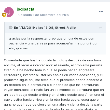
va a quedar. Yo es que entre que tengo el concesionario un
poco lejos, y que como comenté soy muy maniático para
jogipacla
que me desmonten la moto siendo tan nueva debido a
Publicado
1 de Diciembre del 2019
malas experiencias con mecánicos poco cuidadosos que
por ahora prefiero dejarla como está, no me supone una
molestia importante. Un saludo y Suerte.
En 1/12/2019 a las 13:08,
Street_R
dijo:
gracias por la respuesta, creo que un día de estos con
paciencia y una cerveza para acompañar me pondré con
ello, gracias.
Comentarte que hoy he cogido la moto y después de una hora
encima, al parar e intentar abrir el asiento, el problema persiste.
Creo que he hecho todo lo que se podía hacer, engrasara
cerraduras, intentar ajustar los cables en varias ocasiones, y el
problema sigue ahí, me temo que el problema podría deberse a
un defecto en la cerradura o el hecho de que las cerraduras
vayan montadas al revés (un único modelo de cerradura que en
un lado trabaja desde arriba y en el otro desde abajo), en una el
cable estira hacia arriba y en la otra hacia abajo, osea que el
gancho que hace de cierre en una abre y cierra desde la parte
superior de la cerradura y en la otra lo hace desde abajo, el