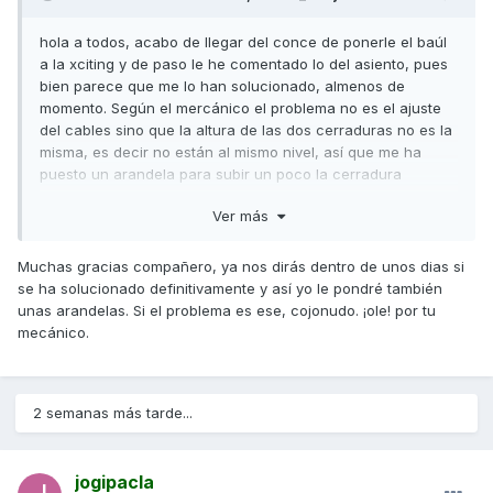
hola a todos, acabo de llegar del conce de ponerle el baúl
a la xciting y de paso le he comentado lo del asiento, pues
bien parece que me lo han solucionado, almenos de
momento. Según el mercánico el problema no es el ajuste
del cables sino que la altura de las dos cerraduras no es la
misma, es decir no están al mismo nivel, así que me ha
puesto un arandela para subir un poco la cerradura
izquierda y como he comentado de momento funciona.
Ver más
Dejaré pasar un tiempo haber si sigue igual y en tal caso ya
lo comento y de paso cuaelgo alguna foto para que se vea
bien.
Muchas gracias compañero, ya nos dirás dentro de unos dias si
se ha solucionado definitivamente y así yo le pondré también
unas arandelas. Si el problema es ese, cojonudo. ¡ole! por tu
mecánico.
2 semanas más tarde...
jogipacla