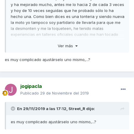
y ha mejorado mucho, antes me lo hacia 2 de cada 3 veces
y hoy de 10 veces seguidas que he probado sólo lo ha
hecho una. Como bien dices es una tonteria y siendo nueva
la moto yo tampoco soy partidario de llevarla para que me
la desmonten y me la toqueteen, he tenido malas
experiencias en talleres oficiales cuando me han tocado
alguna moto: alguna rayada, alguna pestaña rota, pérdida
Ver más
de algún tornillo o remache, etc... en fin mecanicos poco
cuidadosos y yo que soy muy meticuloso y cuidadoso con
lo mio, pues imagínate.
es muy complicado ajustárselo uno mismo,...?
jogipacla
Publicado
29 de Noviembre del 2019
En 29/11/2019 a las 17:12,
Street_R
dijo:
es muy complicado ajustárselo uno mismo,...?