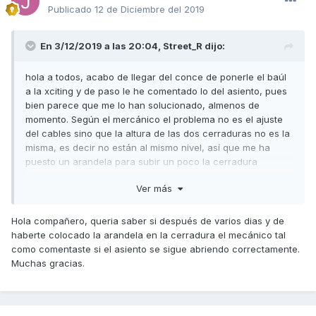
Publicado
12 de Diciembre del 2019
En 3/12/2019 a las 20:04,
Street_R
dijo:
hola a todos, acabo de llegar del conce de ponerle el baúl
a la xciting y de paso le he comentado lo del asiento, pues
bien parece que me lo han solucionado, almenos de
momento. Según el mercánico el problema no es el ajuste
del cables sino que la altura de las dos cerraduras no es la
misma, es decir no están al mismo nivel, así que me ha
puesto un arandela para subir un poco la cerradura
izquierda y como he comentado de momento funciona.
Ver más
Dejaré pasar un tiempo haber si sigue igual y en tal caso ya
lo comento y de paso cuaelgo alguna foto para que se vea
bien.
Hola compañero, queria saber si después de varios dias y de
haberte colocado la arandela en la cerradura el mecánico tal
como comentaste si el asiento se sigue abriendo correctamente.
Muchas gracias.