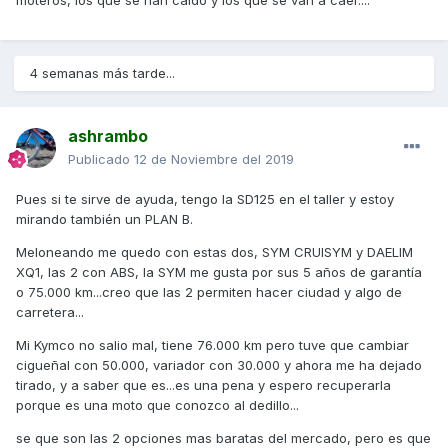
quepan bajo asiento, porque sino deberá mirar una bahul
detrás...
- De los retrovisores, buceando por el foro (@Tiritos), he
4 semanas más tarde...
leido algo de aflojar tuercas y entonces alejarlos o algo así,
de todos modos cuando vaya a la tienda le "pasaré" el
problema allí a ver qué soluciones me propone...
ashrambo
- Ahora otra cosa que mi cabeza da vuelta es el tema del
Publicado
12 de Noviembre del 2019
Noodoe y básicamente y sobretodo que la
SD
actual e sun
modelo del 2017, y me da miedo comprarla y se me quede
Pues si te sirve de ayuda, tengo la SD125 en el taller y estoy
desfasada rápido. En la tienda dijeron "No no no,
mirando también un PLAN B.
tranquilo..." y ahora ando a la espera de Kymco a los cuales
les he mandado preguntas y pedido info al respecto y aún
Meloneando me quedo con estas dos, SYM CRUISYM y DAELIM
no me han dicho nada...
XQ1, las 2 con ABS, la SYM me gusta por sus 5 años de garantía
o 75.000 km...creo que las 2 permiten hacer ciudad y algo de
- Y se me olvidaba... del seguro este que "da" Kymco ¿lo
carretera...
veis ok? ¿Convertirlo en todo riesgo no vale la pena? ¿está
bien o es una milonga más para vender?
Mi Kymco no salio mal, tiene 76.000 km pero tuve que cambiar
cigueñal con 50.000, variador con 30.000 y ahora me ha dejado
tirado, y a saber que es...es una pena y espero recuperarla
porque es una moto que conozco al dedillo...
Así pues por aquí ando, dándole vueltas al tema!
se que son las 2 opciones mas baratas del mercado, pero es que
Muchas gracia spor vuestra atención