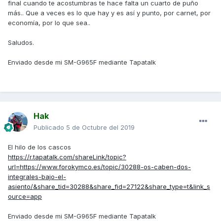
final cuando te acostumbras te hace falta un cuarto de puño
más.. Que a veces es lo que hay y es así y punto, por carnet, por
economía, por lo que sea..
Saludos.
Enviado desde mi SM-G965F mediante Tapatalk
Hak
Publicado
5 de Octubre del 2019
El hilo de los cascos
https://r.tapatalk.com/shareLink/topic?
url=https://www.forokymco.es/topic/30288-os-caben-dos-
integrales-bajo-el-
asiento/&share_tid=30288&share_fid=27122&share_type=t&link_s
ource=app
Enviado desde mi SM-G965F mediante Tapatalk