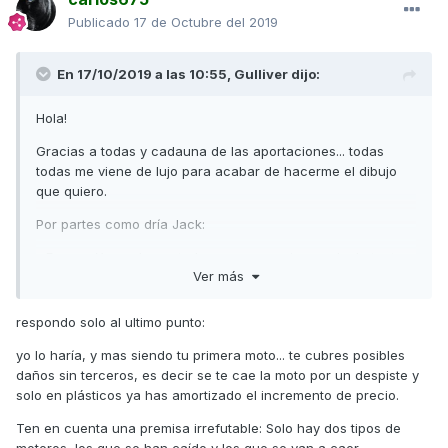
Publicado
17 de Octubre del 2019
En 17/10/2019 a las 10:55,
Gulliver
dijo:
Hola!
Gracias a todas y cadauna de las aportaciones... todas
todas me viene de lujo para acabar de hacerme el dibujo
que quiero.
Por partes como dría Jack:
- Forza y Xmax descartadas ya por precio, me duele tanto
Ver más
dinero para una 125cc... de tal modo que ya se habla de
coche en lugar de motos llegados a esos precios... y no es
mi idea. La Burgman la veo anticuada... lo siento a mi me lo
respondo solo al ultimo punto:
parece , no sé... Me falta acercarme a ver la Cruisym, pero
yo lo haría, y mas siendo tu primera moto... te cubres posibles
a mi me sigue dando sensación de "
Aliexpress
", debería
daños sin terceros, es decir se te cae la moto por un despiste y
acercarme a toquetearla. Por la calle no he visto ninguna.
solo en plásticos ya has amortizado el incremento de precio.
Así que todo parece encaminar a la
SD
125cc
Ten en cuenta una premisa irrefutable: Solo hay dos tipos de
- Los casco en la tienda intentaré hacer pruebas de que
moteros, los que se han caído y los que se van a caer....