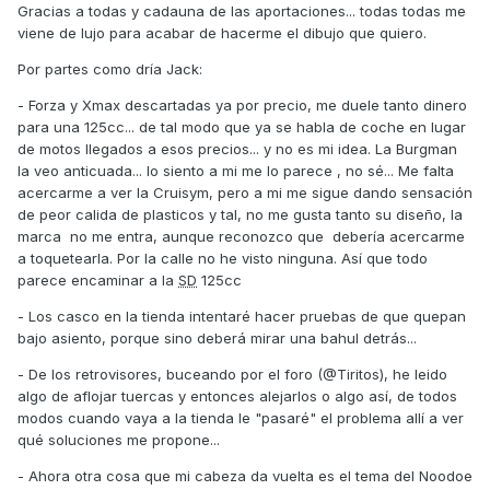
Gracias a todas y cadauna de las aportaciones... todas todas me
viene de lujo para acabar de hacerme el dibujo que quiero.
Por partes como dría Jack:
- Forza y Xmax descartadas ya por precio, me duele tanto dinero
para una 125cc... de tal modo que ya se habla de coche en lugar
de motos llegados a esos precios... y no es mi idea. La Burgman
la veo anticuada... lo siento a mi me lo parece , no sé... Me falta
acercarme a ver la Cruisym, pero a mi me sigue dando sensación
de peor calida de plasticos y tal, no me gusta tanto su diseño, la
marca no me entra, aunque reconozco que debería acercarme
a toquetearla. Por la calle no he visto ninguna. Así que todo
parece encaminar a la
SD
125cc
- Los casco en la tienda intentaré hacer pruebas de que quepan
bajo asiento, porque sino deberá mirar una bahul detrás...
- De los retrovisores, buceando por el foro (@Tiritos), he leido
algo de aflojar tuercas y entonces alejarlos o algo así, de todos
modos cuando vaya a la tienda le "pasaré" el problema allí a ver
qué soluciones me propone...
- Ahora otra cosa que mi cabeza da vuelta es el tema del Noodoe