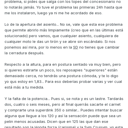
problema, si pides que salga con los topes del concesionario no
lo notarás jamás. Yo tuve el problema las primeras 24h hasta que
me los instalaron, luego ya ni me he acordado de eso.
Lo de la apertura del asiento... No se, vale que esta ese problema
que permite abrirlo más limpiamente (creo que en las últimas está
solucionado) pero vamos, que cualquier asiento, cualquiera de
cualquier moto le das un tirón y se abre sin escándalo. Si nos
ponemos así mira, por lo menos en la
SD
no tienes que cambiar
la cerradura después.
Respecto a la altura, para en postura sentado va muy bien, pero
si quieres estirarte un poco, los reposapies "superiores" están
demasiado cerca, no tendrás una postura cómoda, y te lo digo
yo qus estoy en 1,83... Para eso deberías probar varias y ver cual
está más a tu medida.
Y la falta de la potencia... Pues si, se nota y es un lastre. Tardarás
dos, cuatro o seis meses, pero al final querrás sacarte el carnet
y comprarte una superdink 350 o similar... Puedes intentar buscar
alguna que llegue a los 120 y así la sensación puede que sea un
pelin menos acusadas. Dicen que en 125 las que dan ese
resultado son la Honda forza (carisima) y la Sym Cruisym, yo esta