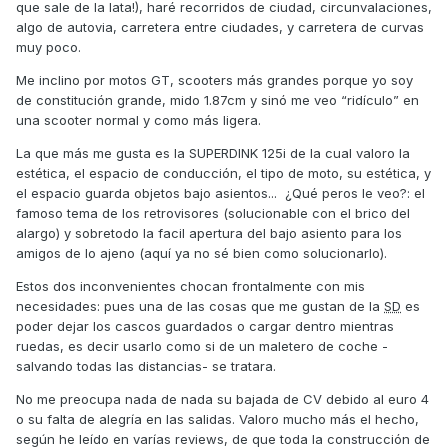
que sale de la lata!), haré recorridos de ciudad, circunvalaciones,
algo de autovia, carretera entre ciudades, y carretera de curvas
muy poco.
Me inclino por motos GT, scooters más grandes porque yo soy
de constitución grande, mido 1.87cm y sinó me veo “ridículo” en
una scooter normal y como más ligera.
La que más me gusta es la SUPERDINK 125i de la cual valoro la
estética, el espacio de conducción, el tipo de moto, su estética, y
el espacio guarda objetos bajo asientos... ¿Qué peros le veo?: el
famoso tema de los retrovisores (solucionable con el brico del
alargo) y sobretodo la facil apertura del bajo asiento para los
amigos de lo ajeno (aquí ya no sé bien como solucionarlo).
Estos dos inconvenientes chocan frontalmente con mis
necesidades: pues una de las cosas que me gustan de la
SD
es
poder dejar los cascos guardados o cargar dentro mientras
ruedas, es decir usarlo como si de un maletero de coche -
salvando todas las distancias- se tratara.
No me preocupa nada de nada su bajada de CV debido al euro 4
o su falta de alegría en las salidas. Valoro mucho más el hecho,
según he leído en varías reviews, de que toda la construcción de