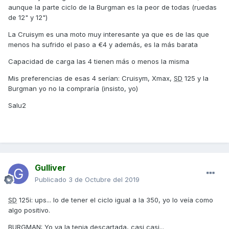
aunque la parte ciclo de la Burgman es la peor de todas (ruedas
de 12" y 12")
La Cruisym es una moto muy interesante ya que es de las que
menos ha sufrido el paso a €4 y además, es la más barata
Capacidad de carga las 4 tienen más o menos la misma
Mis preferencias de esas 4 serían: Cruisym, Xmax,
SD
125 y la
Burgman yo no la compraría (insisto, yo)
Salu2
Gulliver
Publicado
3 de Octubre del 2019
SD
125i: ups... lo de tener el ciclo igual a la 350, yo lo veía como
algo positivo.
BURGMAN: Yo ya la tenia descartada, casi casi...