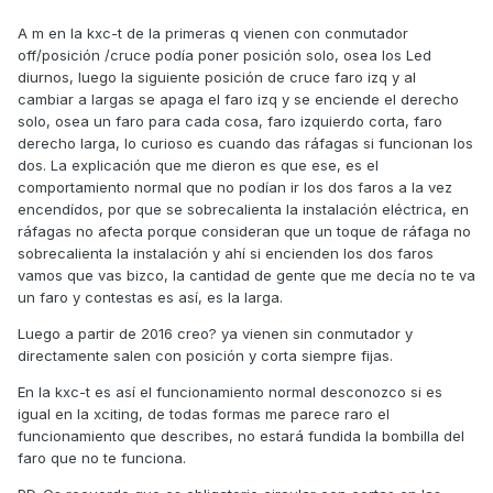
A m en la kxc-t de la primeras q vienen con conmutador
off/posición /cruce podía poner posición solo, osea los Led
diurnos, luego la siguiente posición de cruce faro izq y al
cambiar a largas se apaga el faro izq y se enciende el derecho
solo, osea un faro para cada cosa, faro izquierdo corta, faro
derecho larga, lo curioso es cuando das ráfagas si funcionan los
dos. La explicación que me dieron es que ese, es el
comportamiento normal que no podían ir los dos faros a la vez
encendídos, por que se sobrecalienta la instalación eléctrica, en
ráfagas no afecta porque consideran que un toque de ráfaga no
sobrecalienta la instalación y ahí si encienden los dos faros
vamos que vas bizco, la cantidad de gente que me decía no te va
un faro y contestas es así, es la larga.
Luego a partir de 2016 creo? ya vienen sin conmutador y
directamente salen con posición y corta siempre fijas.
En la kxc-t es así el funcionamiento normal desconozco si es
igual en la xciting, de todas formas me parece raro el
funcionamiento que describes, no estará fundida la bombilla del
faro que no te funciona.