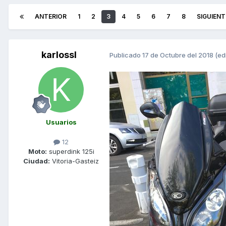
ANTERIOR
1
2
3
4
5
6
7
8
SIGUIENT
karlossl
Publicado
17 de Octubre del 2018
(ed
Usuarios
12
Moto:
superdink 125i
Ciudad:
Vitoria-Gasteiz