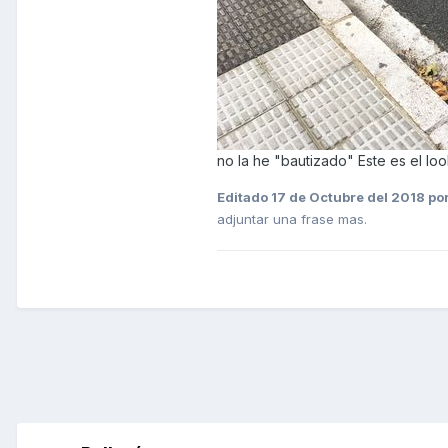
no la he "bautizado" Este es el loo
Editado
17 de Octubre del 2018
por
adjuntar una frase mas.