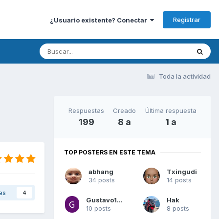
Registrar
¿Usuario existente? Conectar
Toda la actividad
Respuestas
Creado
Última respuesta
199
8 a
1 a
TOP POSTERS EN ESTE TEMA
abhang
Txingudi
34 posts
14 posts
es
4
Gustavo1977
Hak
10 posts
8 posts