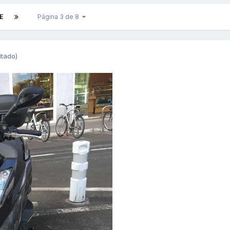
E
Página 3 de 8
itado)