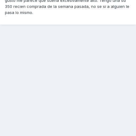
gusto me parece que suena excesivamente alto. Tengo una sd
350 recien comprada de la semana pasada, no se si a alguien le
pasa lo mismo.