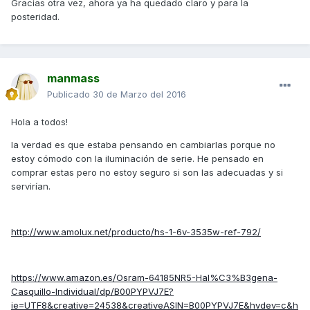
Gracias otra vez, ahora ya ha quedado claro y para la
posteridad.
manmass
Publicado
30 de Marzo del 2016
Hola a todos!
la verdad es que estaba pensando en cambiarlas porque no
estoy cómodo con la iluminación de serie. He pensado en
comprar estas pero no estoy seguro si son las adecuadas y si
servirían.
http://www.amolux.net/producto/hs-1-6v-3535w-ref-792/
https://www.amazon.es/Osram-64185NR5-Hal%C3%B3gena-
Casquillo-Individual/dp/B00PYPVJ7E?
ie=UTF8&creative=24538&creativeASIN=B00PYPVJ7E&hvdev=c&h