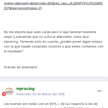
vnetw=g&hvqmt=&linkCode=df0&ref_=asc_df_B00PYPVJ7E32895
237&tag=googshopes-21
No me importa que sean caras pero si que iluminen bastante
mejor y sobretodo que no sufra el alternador como dice
mpracing. Teniendo esto en cuenta, ¿podéis poner algún enlace
con la que hayáis comprado vosotros y que estéis contentos con
el resultado?
Gracias de antemano!
mpracing
Publicado
30 de Marzo del 2016
Las buenas son estas con un 90% + de luz respecto a las de