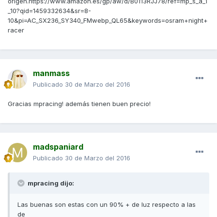
origen.https://www.amazon.es/gp/aw/d/B0113RJJ78/ref=mp_s_a_1
_10?qid=1459332634&sr=8-
10&pi=AC_SX236_SY340_FMwebp_QL65&keywords=osram+night+
racer
manmass
Publicado
30 de Marzo del 2016
Gracias mpracing! además tienen buen precio!
madspaniard
Publicado
30 de Marzo del 2016
mpracing dijo:
Las buenas son estas con un 90% + de luz respecto a las
de