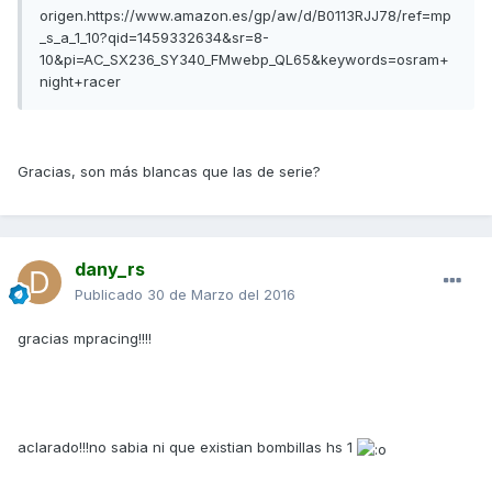
origen.https://www.amazon.es/gp/aw/d/B0113RJJ78/ref=mp
_s_a_1_10?qid=1459332634&sr=8-
10&pi=AC_SX236_SY340_FMwebp_QL65&keywords=osram+
night+racer
Gracias, son más blancas que las de serie?
dany_rs
Publicado
30 de Marzo del 2016
gracias mpracing!!!!
aclarado!!!no sabia ni que existian bombillas hs 1