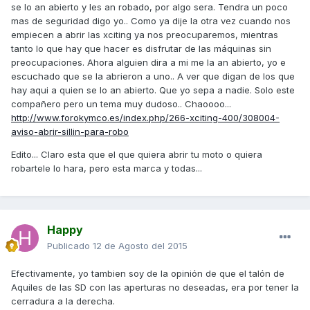
se lo an abierto y les an robado, por algo sera. Tendra un poco
mas de seguridad digo yo.. Como ya dije la otra vez cuando nos
empiecen a abrir las xciting ya nos preocuparemos, mientras
tanto lo que hay que hacer es disfrutar de las máquinas sin
preocupaciones. Ahora alguien dira a mi me la an abierto, yo e
escuchado que se la abrieron a uno.. A ver que digan de los que
hay aqui a quien se lo an abierto. Que yo sepa a nadie. Solo este
compañero pero un tema muy dudoso.. Chaoooo...
http://www.forokymco.es/index.php/266-xciting-400/308004-
aviso-abrir-sillin-para-robo
Edito... Claro esta que el que quiera abrir tu moto o quiera
robartele lo hara, pero esta marca y todas...
Happy
Publicado
12 de Agosto del 2015
Efectivamente, yo tambien soy de la opinión de que el talón de
Aquiles de las SD con las aperturas no deseadas, era por tener la
cerradura a la derecha.