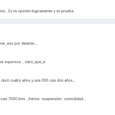
eno... Es mi opinión lógicamente y mi prueba.
ne, eso por delante....
se equivoca.... claro_que_si
duró cuatro años y una 300 casi dos años....
asi 7000 kms ...frenos -suspensión- comodidad...