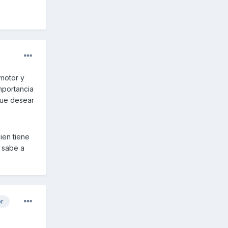
motor y
mportancia
que desear
ien tiene
 sabe a
or