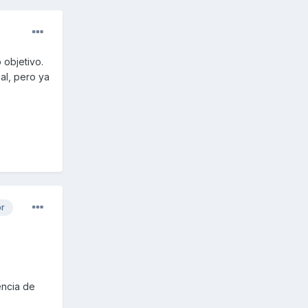
 objetivo.
al, pero ya
or
encia de