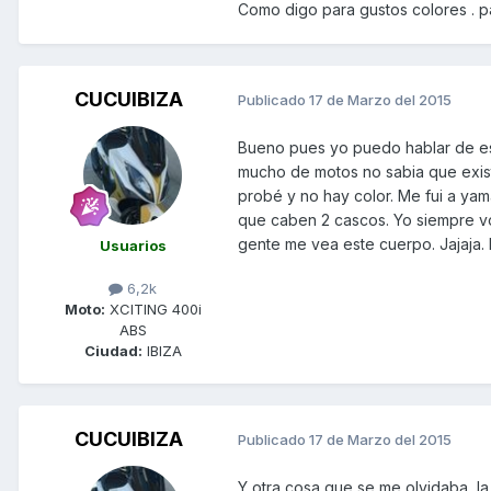
Como digo para gustos colores . p
CUCUIBIZA
Publicado
17 de Marzo del 2015
Bueno pues yo puedo hablar de es
mucho de motos no sabia que existí
probé y no hay color. Me fui a yam
que caben 2 cascos. Yo siempre voy
gente me vea este cuerpo. Jajaja. D
Usuarios
6,2k
Moto:
XCITING 400i
ABS
Ciudad:
IBIZA
CUCUIBIZA
Publicado
17 de Marzo del 2015
Y otra cosa que se me olvidaba, la