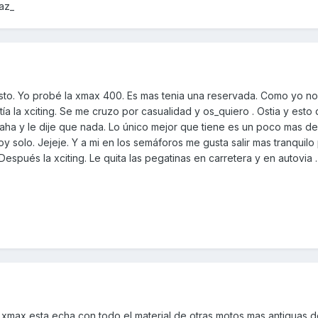
az_
to. Yo probé la xmax 400. Es mas tenia una reservada. Como yo no
a la xciting. Se me cruzo por casualidad y os_quiero . Ostia y esto 
aha y le dije que nada. Lo único mejor que tiene es un poco mas de
 solo. Jejeje. Y a mi en los semáforos me gusta salir mas tranquilo
espués la xciting. Le quita las pegatinas en carretera y en autovia 
 xmax esta echa con todo el material de otras motos mas antiguas d