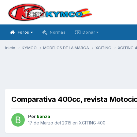
Foros
Normas
Donar
Inicio
KYMCO
MODELOS DE LA MARCA
XCITING
XCITING 
Comparativa 400cc, revista Motoci
Por
bonza
17 de Marzo del 2015
en
XCITING 400