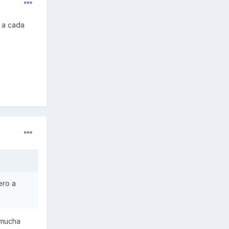
 a cada
ero a
é mucha