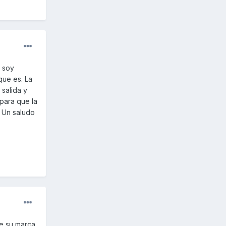
 soy
que es. La
 salida y
 para que la
. Un saludo
e su marca.