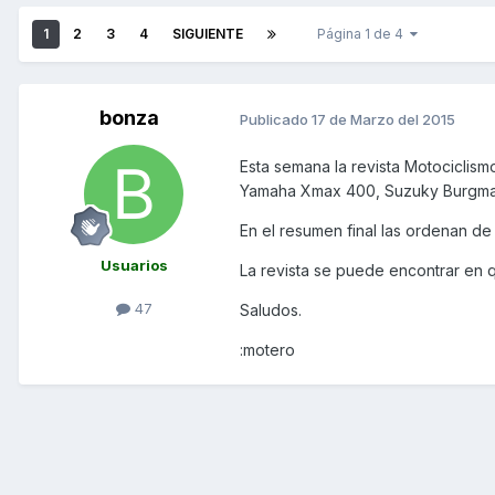
1
2
3
4
SIGUIENTE
Página 1 de 4
bonza
Publicado
17 de Marzo del 2015
Esta semana la revista Motociclis
Yamaha Xmax 400, Suzuky Burgman
En el resumen final las ordenan de 
Usuarios
La revista se puede encontrar en q
47
Saludos.
:motero