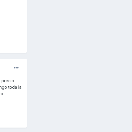
r precio
ngo toda la
ro