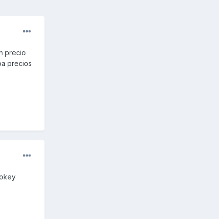
n precio
ba precios
:okey