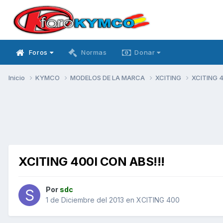
Foros
Normas
Donar
Inicio
KYMCO
MODELOS DE LA MARCA
XCITING
XCITING 
XCITING 400I CON ABS!!!
Por
sdc
1 de Diciembre del 2013
en
XCITING 400