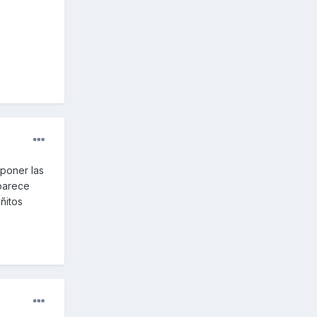
 poner las
 parece
ñitos