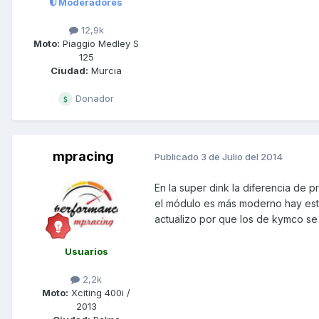
Moderadores
12,9k
Moto:
Piaggio Medley S
125
Ciudad:
Murcia
Donador
mpracing
Publicado
3 de Julio del 2014
En la super dink la diferencia de
el módulo es más moderno hay está 
actualizo por que los de kymco se
Usuarios
2,2k
Moto:
Xciting 400i /
2013