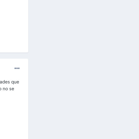
añades que
o no se