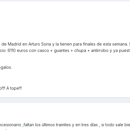
de Madrid en Arturo Soria y la tienen para finales de esta semana. 
cio: 6110 euros con casco + guantes + chupa + antirrobo y ya puest
egalos.
!! A tope!!!
esionario ,faltan los últimos tramites y en tres días , si todo sale bi