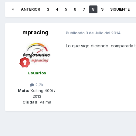
ANTERIOR
3
4
5
6
7
8
9
SIGUIENTE
mpracing
Publicado
3 de Julio del 2014
Lo que sigo diciendo, compararla
Usuarios
2,2k
Moto:
Xciting 400i /
2013
Ciudad:
Palma