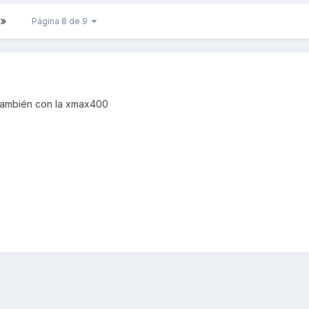
Página 8 de 9
 también con la xmax400