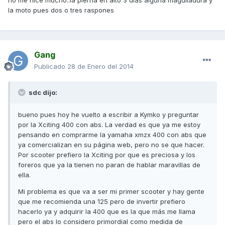
no me hice mucho..la pierna en alto 3 días alguna magulladura y
la moto pues dos o tres raspones
Gang
Publicado
28 de Enero del 2014
sdc dijo:
bueno pues hoy he vuelto a escribir a Kymko y preguntar
por la Xciting 400 con abs. La verdad es que ya me estoy
pensando en comprarme la yamaha xmzx 400 con abs que
ya comercializan en su página web, pero no se que hacer.
Por scooter prefiero la Xciting por que es preciosa y los
foreros que ya la tienen no paran de hablar maravillas de
ella.
Mi problema es que va a ser mi primer scooter y hay gente
que me recomienda una 125 pero de invertir prefiero
hacerlo ya y adquirir la 400 que es la que más me llama
pero el abs lo considero primordial como medida de