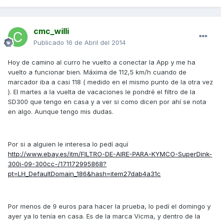
cmc_willi
Publicado
16 de Abril del 2014
Hoy de camino al curro he vuelto a conectar la App y me ha
vuelto a funcionar bien. Máxima de 112,5 km/h cuando de
marcador iba a casi 118 ( medido en el mismo punto de la otra vez
). El martes a la vuelta de vacaciones le pondré el filtro de la
SD300 que tengo en casa y a ver si como dicen por ahí se nota
en algo. Aunque tengo mis dudas.
Por si a alguien le interesa lo pedí aquí
http://www.ebay.es/itm/FILTRO-DE-AIRE-PARA-KYMCO-SuperDink-
300i-09-300cc-/171172995868?
pt=LH_DefaultDomain_186&hash=item27dab4a31c
Por menos de 9 euros para hacer la prueba, lo pedí el domingo y
ayer ya lo tenía en casa. Es de la marca Vicma, y dentro de la