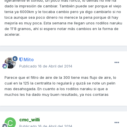
ligeramente el sonido, un poco mas ronco, lo demás no me ha
dado la impresión de cambiar. También puede ser porque el viejo
tenia ya 6000km y le tocaba cambio pero ya digo cambiarlo si no
toca aunque sea poco dinero no merece la pena porque di hay
mejoría es muy poca. Esta semana me llegan unos rodillos naruku
de 11'8 gramos, ahí si espero notar más cambios en la forma de
acelerar.
Mito
Publicado
16 de Abril del 2014
Parece que el filtro de aire de la 300 tiene mas flujo de aire, lo
cual en la 125 la centralita lo regulará y quizá se note un pelin
mas desahogada. En cuanto a los rodillos naraku si que a
muchos les ha dado muy buen resultado, ya nos contaras
cmc_willi
Publicado
16 de Abril del 2014