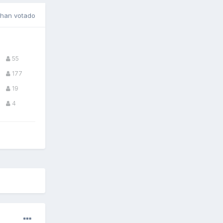
han votado
55
177
19
4