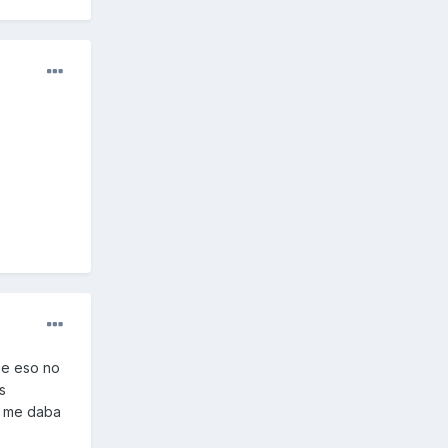
ue eso no
s
e me daba