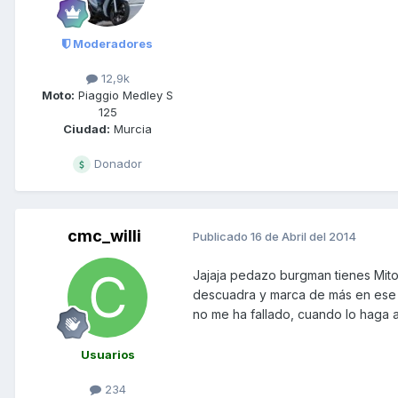
Moderadores
12,9k
Moto:
Piaggio Medley S
125
Ciudad:
Murcia
Donador
cmc_willi
Publicado
16 de Abril del 2014
Jajaja pedazo burgman tienes Mito
descuadra y marca de más en ese 
no me ha fallado, cuando lo haga a 
Usuarios
234