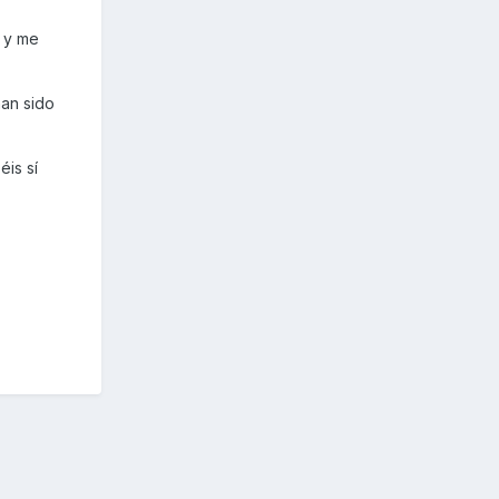
a y me
han sido
éis sí