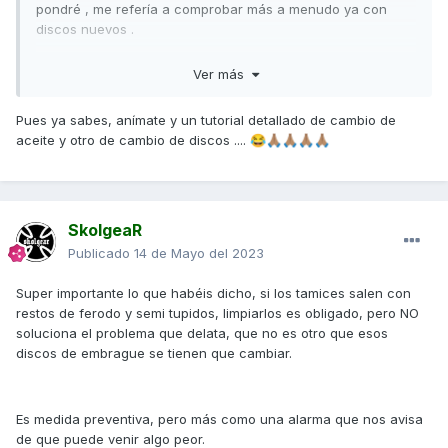
pondré , me refería a comprobar más a menudo ya con
discos nuevos .
Correcto ese he puesto yo ahora y con 2700km fuera la
Ver más
semana que viene me pondre con los discos y otro cambio
de aceite más, con lo fácil que son de comprobar los
Pues ya sabes, anímate y un tutorial detallado de cambio de
tamices no entiendo que se les pase, estoy por
aceite y otro de cambio de discos ....
😂
🙏🏽
🙏🏽
🙏🏽
🙏🏽
comprobarlos cada 2500 aunque tenga que filtrar y
reutilizar aceite jakakaka
SkolgeaR
Publicado
14 de Mayo del 2023
Super importante lo que habéis dicho, si los tamices salen con
restos de ferodo y semi tupidos, limpiarlos es obligado, pero NO
soluciona el problema que delata, que no es otro que esos
discos de embrague se tienen que cambiar.
Es medida preventiva, pero más como una alarma que nos avisa
de que puede venir algo peor.