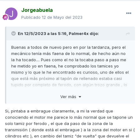
Jorgeabuela
Publicado
12 de Mayo del 2023
En 12/5/2023 a las 5:16,
Palmer4x
dijo:
Buenas a todos de nuevo pero en por la tardanza, pero el
mecánico tenía más faena de lo normal, de hecho aún no
la ha tocado.... Pues como el no la tocaba paso a paso me
he metido yo en faena, he comprobado los tamices yo
mismo y lo que le he encontrado es curioso, uno de ellos el
que está más próximo al tapón de rellenado estaba casi
tupido por completo de ferodo, con algún trozo grande , lo
que indica que los discos a pesar de no patinar están en
Ver más
las últimas, sin embargo el otro estaba limpio , lo cual me da
que pensar que en el cambio de aceite que se hizo hace
2500 solo se comprobó y limpio uno, bueno después de
Si, pintaba a embrague claramente, a mi la verdad que
limpiar y cambiar aceite el ruido desapareció, esperemos
conociendo el motor me parece lo más normal que se tapone un
que no quedase nada tocado, el próximo paso cambiar los
solo tamiz por ferodo , el que da paso de la zona de la
discos por los malossi , lo que no se bien que muelle meter,
transmisión ( donde está el embrague ) a la zona del motor en si (
veremos a ver os iré diciendo.
cilindros etc ), en cambio del tamiz "de vuelta" que devuelve el