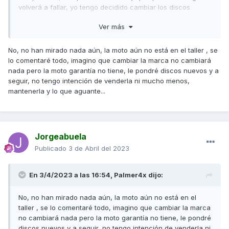
volverá a fallar, yo tengo decidido cambiar los discos
cuanto se me termine la garantía, y luego ya veré si la
Ver más
vendo o que hago con ella.
Por cierto, que te cobran de mano de obra por cambiar el
No, no han mirado nada aún, la moto aún no está en el taller , se
embrague ? Porque los discos rondan 100€, imagino que te
lo comentaré todo, imagino que cambiar la marca no cambiará
cambie aceite filtro y discos a la vez .
nada pero la moto garantía no tiene, le pondré discos nuevos y a
seguir, no tengo intención de venderla ni mucho menos,
mantenerla y lo que aguante...
Jorgeabuela
Publicado
3 de Abril del 2023
En 3/4/2023 a las 16:54,
Palmer4x
dijo:
No, no han mirado nada aún, la moto aún no está en el
taller , se lo comentaré todo, imagino que cambiar la marca
no cambiará nada pero la moto garantía no tiene, le pondré
discos nuevos y a seguir, no tengo intención de venderla ni