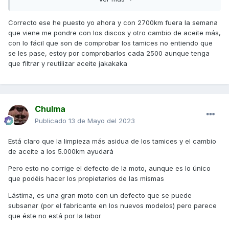
LOS RESTOS DE FERODO TAPONAN LOS TAMICES Y LA
BOMBA DE ACEITE NO LLEVA ACEITE AL MOTOR Y ROMPE
Correcto ese he puesto yo ahora y con 2700km fuera la semana
Problema ya consolidado de esta moto que no ha
que viene me pondre con los discos y otro cambio de aceite más,
solucionado Kymco pero culpables son los talleres que no
con lo fácil que son de comprobar los tamices no entiendo que
saben que esos tamices hay que limpiarlos. Por tanto nos
se les pase, estoy por comprobarlos cada 2500 aunque tenga
toca a nosotros estar muy pendientes de que no suceda.
que filtrar y reutilizar aceite jakakaka
Además de ponerle un buen aceite como Motul 7100 y
cambiarlo cada 5000 km.
OBLIGATORIO ----- LIMPIEZA DE TAMICES CADA 5000 KM
Chulma
Publicado
13 de Mayo del 2023
Está claro que la limpieza más asidua de los tamices y el cambio
de aceite a los 5.000km ayudará
Pero esto no corrige el defecto de la moto, aunque es lo único
que podéis hacer los propietarios de las mismas
Lástima, es una gran moto con un defecto que se puede
subsanar (por el fabricante en los nuevos modelos) pero parece
que éste no está por la labor