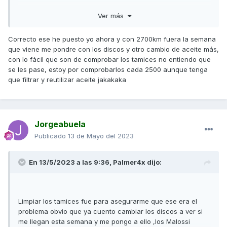
NUESTRA MOTO DESTROZA LOS DISCOS DE EMBRAGUE Y
Ver más
LOS RESTOS DE FERODO TAPONAN LOS TAMICES Y LA
BOMBA DE ACEITE NO LLEVA ACEITE AL MOTOR Y ROMPE
Correcto ese he puesto yo ahora y con 2700km fuera la semana
Problema ya consolidado de esta moto que no ha
que viene me pondre con los discos y otro cambio de aceite más,
solucionado Kymco pero culpables son los talleres que no
con lo fácil que son de comprobar los tamices no entiendo que
saben que esos tamices hay que limpiarlos. Por tanto nos
se les pase, estoy por comprobarlos cada 2500 aunque tenga
toca a nosotros estar muy pendientes de que no suceda.
que filtrar y reutilizar aceite jakakaka
Además de ponerle un buen aceite como Motul 7100 y
cambiarlo cada 5000 km.
OBLIGATORIO ----- LIMPIEZA DE TAMICES CADA 5000 KM
Jorgeabuela
Publicado
13 de Mayo del 2023
En 13/5/2023 a las 9:36,
Palmer4x
dijo:
Limpiar los tamices fue para asegurarme que ese era el
problema obvio que ya cuento cambiar los discos a ver si
me llegan esta semana y me pongo a ello ,los Malossi