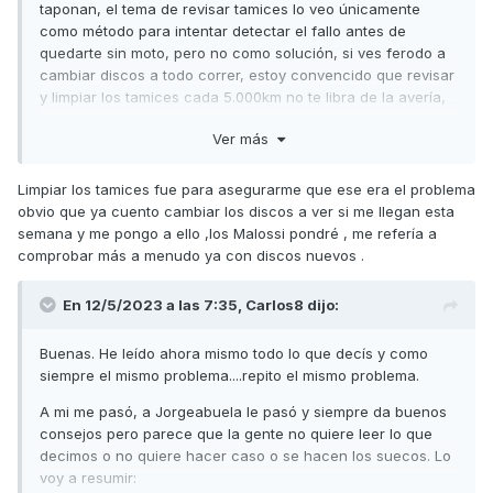
taponan, el tema de revisar tamices lo veo únicamente
como método para intentar detectar el fallo antes de
quedarte sin moto, pero no como solución, si ves ferodo a
cambiar discos a todo correr, estoy convencido que revisar
y limpiar los tamices cada 5.000km no te libra de la avería,
incluso que puedes revisarlos estar ok y en esos 5.000km
Ver más
hasta el próximo cambio quedarte sin moto... en mi caso el
día que termine la garantia cambiaré los discos del
embrague e iré viendo cómo actuar en el futuro ...
Limpiar los tamices fue para asegurarme que ese era el problema
obvio que ya cuento cambiar los discos a ver si me llegan esta
((en principio no llevar el nivel de aceite al máximo( no creo
semana y me pongo a ello ,los Malossi pondré , me refería a
k sea necesario acortando los mantenimientos a la mitad
comprobar más a menudo ya con discos nuevos .
que indica la marca)) Y meter un aceite de mejor calidad
Aunque esto supone un coste bastante elevado con el que
En 12/5/2023 a las 7:35,
Carlos8
dijo:
no contaba al comprar la moto, cambiar discos embrague ,
el doble de cambios de aceite .... pero es k no veo otra
Buenas. He leído ahora mismo todo lo que decís y como
solución
siempre el mismo problema....repito el mismo problema.
A mi me pasó, a Jorgeabuela le pasó y siempre da buenos
consejos pero parece que la gente no quiere leer lo que
decimos o no quiere hacer caso o se hacen los suecos. Lo
voy a resumir: