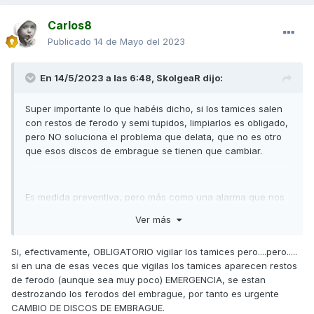
Carlos8
Publicado
14 de Mayo del 2023
En 14/5/2023 a las 6:48,
SkolgeaR
dijo:
Super importante lo que habéis dicho, si los tamices salen
con restos de ferodo y semi tupidos, limpiarlos es obligado,
pero NO soluciona el problema que delata, que no es otro
que esos discos de embrague se tienen que cambiar.
Es medida preventiva, pero más como una alarma que nos
avisa de que puede venir algo peor.
Ver más
Si, efectivamente, OBLIGATORIO vigilar los tamices pero....pero.....
Cambiar ACEITE y FILTRO Moto | Revisar TAMICES | Kymco
si en una de esas veces que vigilas los tamices aparecen restos
AK550 | Embrague
de ferodo (aunque sea muy poco) EMERGENCIA, se estan
destrozando los ferodos del embrague, por tanto es urgente
CAMBIO DE DISCOS DE EMBRAGUE.