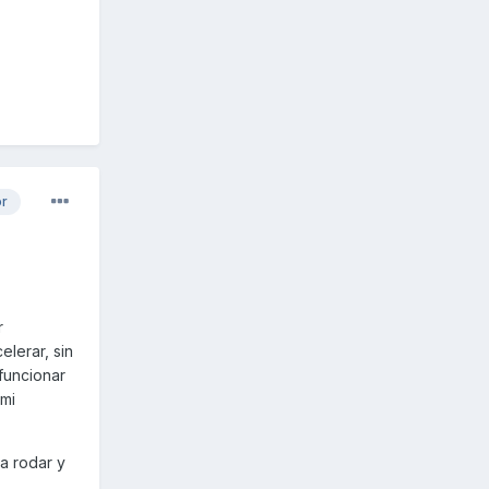
or
r
elerar, sin
funcionar
 mi
a rodar y