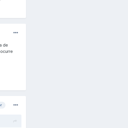
a de
 ocurre
or