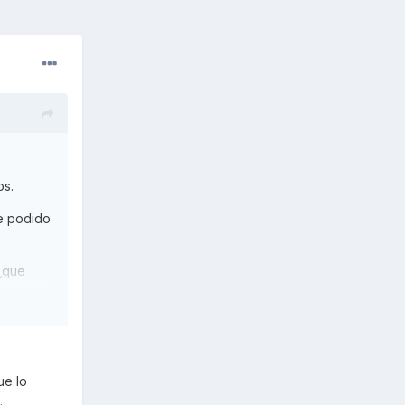
os.
he podido
 ¿que
ria en
ue lo
e.