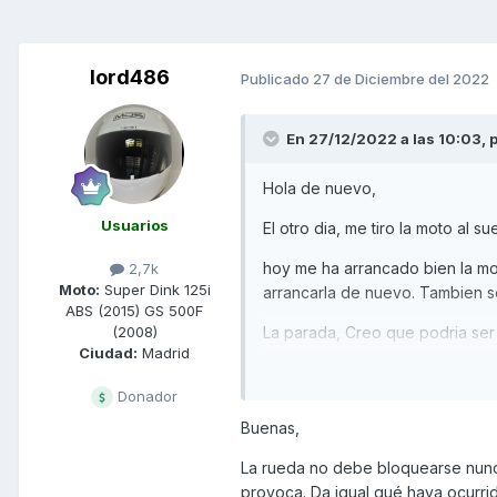
lord486
Publicado
27 de Diciembre del 2022
En 27/12/2022 a las 10:03,
Hola de nuevo,
Usuarios
El otro dia, me tiro la moto al 
hoy me ha arrancado bien la mo
2,7k
Moto:
Super Dink 125i
arrancarla de nuevo. Tambien s
ABS (2015) GS 500F
La parada, Creo que podria ser 
(2008)
Ciudad:
Madrid
opinais?
Lo de bloqueo de rueda trasera 
Donador
vacio, pero que se bloquee... (¿
Buenas,
La rueda no debe bloquearse nunca
provoca. Da igual qué haya ocurrid