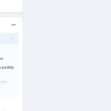
os.
he podido
 ¿que
ria en