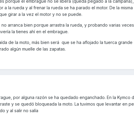
e es porque el embrague no se libera (queda pegado a la campana)
or a la rueda y al frenar la rueda se ha parado el motor. De la mism
que girar a la vez el motor y no se puede.
e no arranca bien porque arrastra la rueda, y probando varias vece
vería la tienes ahí en el embrague.
ída de la moto, más bien será que se ha aflojado la tuerca grande 
rado algún muelle de las zapatas.
rague, por alguna razón se ha quedado enganchado. En la Kymco 
traste y se quedó bloqueada la moto. La tuvimos que levantar en pe
 y al salir no salía