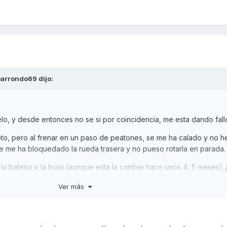
parrondo69
dijo:
suelo, y desde entonces no se si por coincidencia, me esta dando fall
to, pero al frenar en un paso de peatones, se me ha calado y no 
e me ha bloquedado la rueda trasera y no pueso rotarla en parada.
la bateria o la bujia (aunque esta la cambie hace unos 4, 5 meses)
Ver más
es normal al calarse??¿¿? creia que al ser un scooter, la rueda roda
estara pillada la correa al calarse?