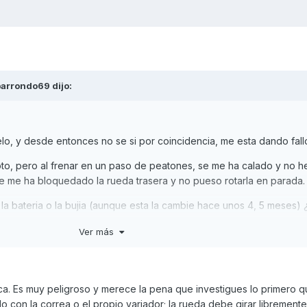
parrondo69
dijo:
suelo, y desde entonces no se si por coincidencia, me esta dando fall
to, pero al frenar en un paso de peatones, se me ha calado y no 
e me ha bloquedado la rueda trasera y no pueso rotarla en parada.
la bateria o la bujia (aunque esta la cambie hace unos 4, 5 meses)
Ver más
es normal al calarse??¿¿? creia que al ser un scooter, la rueda roda
estara pillada la correa al calarse?
. Es muy peligroso y merece la pena que investigues lo primero q
o con la correa o el propio variador; la rueda debe girar librement