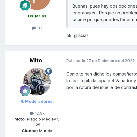
Buenas, pues hay dos opciones
engranajes... Porque un problem
Usuarios
ocurre porque puedes tener un 
117
ok, gracias
Mito
Publicado
27 de Diciembre del 2022
Como te han dicho los compañeros,
lo fácil, quita la tapa del Variado
por la rotura del muelle de contra
Moderadores
12,9k
Moto:
Piaggio Medley S
125
Ciudad:
Murcia