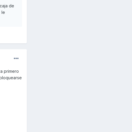
caja de
 le
ra primero
e bloquearse