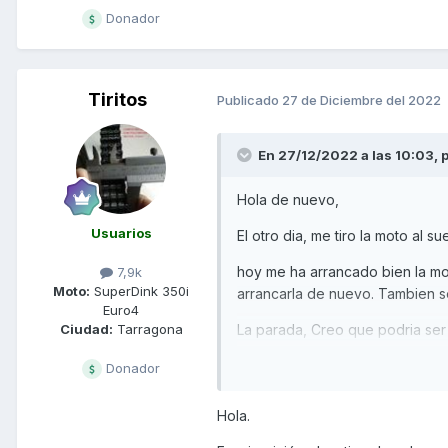
Donador
Tiritos
Publicado
27 de Diciembre del 2022
En 27/12/2022 a las 10:03,
Hola de nuevo,
Usuarios
El otro dia, me tiro la moto al 
hoy me ha arrancado bien la mo
7,9k
Moto:
SuperDink 350i
arrancarla de nuevo. Tambien s
Euro4
La parada, Creo que podria ser 
Ciudad:
Tarragona
opinais?
Donador
Lo de bloqueo de rueda trasera 
vacio, pero que se bloquee... (¿
Hola.