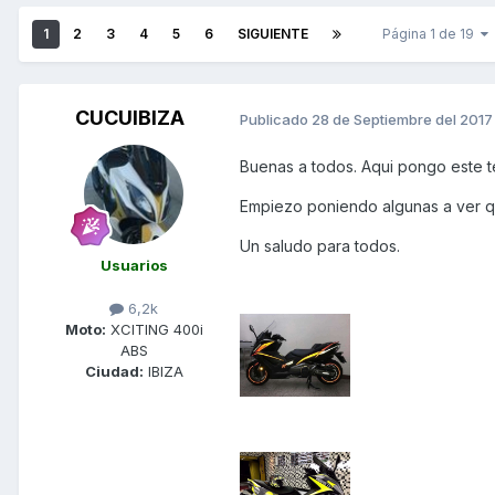
1
2
3
4
5
6
SIGUIENTE
Página 1 de 19
CUCUIBIZA
Publicado
28 de Septiembre del 2017
Buenas a todos. Aqui pongo este t
Empiezo poniendo algunas a ver q
Un saludo para todos.
Usuarios
6,2k
Moto:
XCITING 400i
ABS
Ciudad:
IBIZA