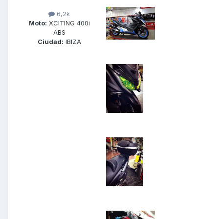
6,2k
Moto:
XCITING 400i
ABS
Ciudad:
IBIZA