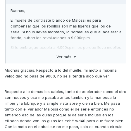
Buenas,
El muelle de contraste blanco de Malossi es para
compensar que los rodillos son más ligeros que los de
serie. Si no lo llevas montado, lo normal es que al acelerar a
fondo, suban las revoluciones a 9.000r.p.m.
Si tu embrague acopla a 4.000r.p.m. es porque lleva muelles
más duros, pero esta no es la razón de que al soltar gas se
Ver más
quede revolucionado. Se me ocurren un par de razones
para que eso ocurra:
Muchas gracias. Respecto a lo del muelle, mi moto a máxima
Que el cable del acelerador se quede enganchado.
velocidad no pasa de 9000, no se si tendrá algo que ver.
Revisa que el cable no se atasque dentro de la
camisa.
Respecto a lo demás los cables, tanto de acelerador como el otro
Que las guías del variador se atasquen y la
son nuevos y eso me pasaba antes tambien y la mariposa la
semipolea móvil no se desplace con suavidad.
limpié y la lubriqué y a simple vista abre y cierra bien. Me pasa
Saludos,
tanto con el variador Malossi como el de serie entonces no
entiendo eso de las guias porque al de serie incluso en los
cilindos donde van las guias les eché wd40 para que fuera bien.
Con la moto en el caballete no me pasa, solo es cuando circulo