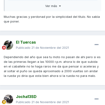
mensaje "Una duda", "Algo falla",
Ver más
"SOCORRO!!,problemas!", "Me
aconsejáis",.... no es nada explicativo y
Muchas gracias y perdonad por la simplicidad del título. No sabía
tiende a hacer perder el tiempo a los
que poner.
forer@s. Títulos correctos serian, " Oigo un
zumbido en la parte delantera al girar a
derechas", "Se me funde repetidamente el
mismo fusible", etc... , largos y
El Tuercas
explicativos.
Publicado
21 de Noviembre del 2021
Dependiendo del año que sea tu moto no pasan de ahi pero si es
de las primeras llegan a las 10000 r.p.m. ahora lo de que subida
Editado el titulo, para mayor concreción.
en el caballete no te haga raros me da que pensar si aceleras y
al soltar el puño se queda aproximado a 2000 vueltas sin andar
la rueda yo diria que esta bien ahora si la rueda no para malo.
Jocha13SD
Publicado
21 de Noviembre del 2021