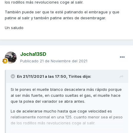
los rodillos más revoluciones coge al salir.
También puede ser que te esté patinando el embrague y que
patine al salir y también patine antes de desembragar.
Un saludo
Jocha13SD
Publicado
21 de Noviembre del 2021
En 21/11/2021 a las 17:50,
Tiritos
dijo:
Si le pones el muelle blanco desacelera más rápido porque
al ser más fuerte, en cuanto sueltas el gas, el muelle hace
que la polea del variador se abra antes.
Lo de acelerarse mucho hasta que coge velocidad es
relativamente normal en una 125. cuanto menor sea el peso
de los rodillos más revoluciones coge al salir.
También puede ser que te esté patinando el embrague y