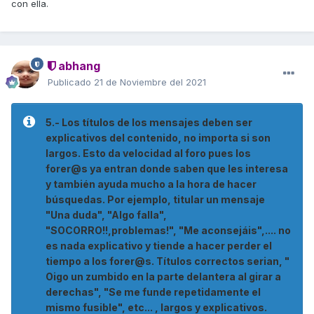
con ella.
abhang
Publicado
21 de Noviembre del 2021
5.- Los títulos de los mensajes deben ser
explicativos del contenido, no importa si son
largos. Esto da velocidad al foro pues los
forer@s ya entran donde saben que les interesa
y también ayuda mucho a la hora de hacer
búsquedas. Por ejemplo, titular un mensaje
"Una duda", "Algo falla",
"SOCORRO!!,problemas!", "Me aconsejáis",.... no
es nada explicativo y tiende a hacer perder el
tiempo a los forer@s. Títulos correctos serian, "
Oigo un zumbido en la parte delantera al girar a
derechas", "Se me funde repetidamente el
mismo fusible", etc... , largos y explicativos.