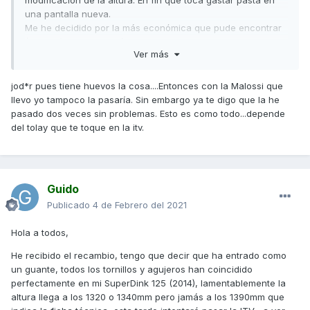
modificación de la altura. En fin que toca gastar pasta en
una pantalla nueva.
Me he decidido por la más económica que pude encontrar
(71,42€ ),es la que más se acerque a la altura original de la
Ver más
moto, ya que en la inspección el técnico estaba con la
cinta métrica de un lado y del otro! cuando la lleve
nuevamente seguro que la van a volver a medir, el modelo
jod*r pues tiene huevos la cosa....Entonces con la Malossi que
Puig 5524A
que compré es el
cuando llegue comentaré la
llevo yo tampoco la pasaría. Sin embargo ya te digo que la he
experiencia del montaje y de la altura.
pasado dos veces sin problemas. Esto es como todo...depende
del tolay que te toque en la itv.
Saludos.
Guido.
Guido
Publicado
4 de Febrero del 2021
Hola a todos,
He recibido el recambio, tengo que decir que ha entrado como
un guante, todos los tornillos y agujeros han coincidido
perfectamente en mi SuperDink 125 (2014), lamentablemente la
altura llega a los 1320 o 1340mm pero jamás a los 1390mm que