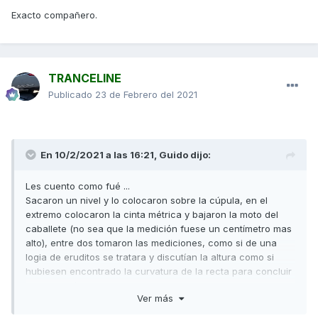
máxima de la moto sea mayor.
Exacto compañero.
En resumen: si la moto tiene cúpula de seria necesitas que
lleve una sí o sí. No importa si es más baja mientras la lleve
correctamente sujeta en los anclajes previstos para ello. Si
la cúpula es más alta que la original, no pasará la ITV a
TRANCELINE
menos que la altura máxima no se vea alterada o que
Publicado
23 de Febrero del 2021
puedas modificar su altura sin ayuda de herramientas. Por
ejemplo los suplementos que ponen algunos compañeros
sobre la cúpula original para que no les de en aire en la
cara que se pueden quitar y poner con la mano.
En 10/2/2021 a las 16:21,
Guido
dijo:
Saludos,
Les cuento como fué ...
Sacaron un nivel y lo colocaron sobre la cúpula, en el
extremo colocaron la cinta métrica y bajaron la moto del
caballete (no sea que la medición fuese un centímetro mas
alto), entre dos tomaron las mediciones, como si de una
logia de eruditos se tratara y discutían la altura como si
hubiesen encontrado la curvatura de la recta para concluir
que no tenía la altura suficiente. En resumen para pasar la
Ver más
ITV compré la cúpula original 170€.