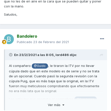
que no les de en aire en la cara que se pueden quitar y poner
con la mano.
Saludos,
Bandolero
Publicado
23 de Febrero del 2021
En 23/2/2021 a las 8:05,
lord486
dijo:
Al compañero
, le tiraron la ITV por no llevar
@Guido
cúpula dado que en este modelo es de serie y no se trata
de un opcional. Cuando pasó la segunda revisión con la
cúpula Puig, que es más baja que la original, en la ITV
fueron muy meticulosos comprobando que efectivamente
no era más lata que la original.
Los artículos que aportaba el compañero
@Bandolero
dicen precisamente que no se puede pasar la ITV con una
Ver más
cúpula más alta que la original si esto hace que la altura