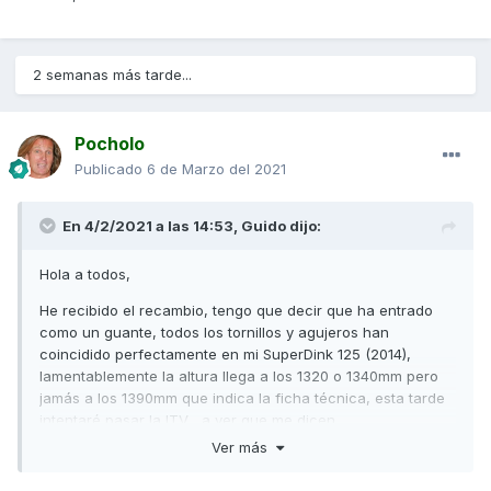
2 semanas más tarde...
Pocholo
Publicado
6 de Marzo del 2021
En 4/2/2021 a las 14:53,
Guido
dijo:
Hola a todos,
He recibido el recambio, tengo que decir que ha entrado
como un guante, todos los tornillos y agujeros han
coincidido perfectamente en mi SuperDink 125 (2014),
lamentablemente la altura llega a los 1320 o 1340mm pero
jamás a los 1390mm que indica la ficha técnica, esta tarde
intentaré pasar la ITV , a ver que me dicen.....
les dejo unas fotitos por si les interesa.
Ver más