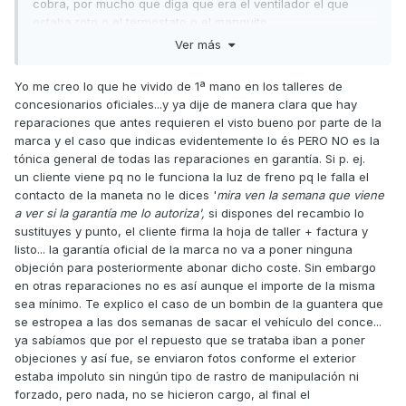
cobra, por mucho que diga que era el ventilador el que
estaba roto o el termostato o el manguito
Ver más
Salu2
Yo me creo lo que he vivido de 1ª mano en los talleres de
concesionarios oficiales...y ya dije de manera clara que hay
reparaciones que antes requieren el visto bueno por parte de la
marca y el caso que indicas evidentemente lo és PERO NO es la
tónica general de todas las reparaciones en garantía. Si p. ej.
un cliente viene pq no le funciona la luz de freno pq le falla el
contacto de la maneta no le dices '
mira ven la semana que viene
a ver si la garantía me lo autoriza',
si dispones del recambio lo
sustituyes y punto, el cliente firma la hoja de taller + factura y
listo... la garantía oficial de la marca no va a poner ninguna
objeción para posteriormente abonar dicho coste. Sin embargo
en otras reparaciones no es así aunque el importe de la misma
sea mínimo. Te explico el caso de un bombin de la guantera que
se estropea a las dos semanas de sacar el vehículo del conce...
ya sabíamos que por el repuesto que se trataba iban a poner
objeciones y así fue, se enviaron fotos conforme el exterior
estaba impoluto sin ningún tipo de rastro de manipulación ni
forzado, pero nada, no se hicieron cargo, al final el