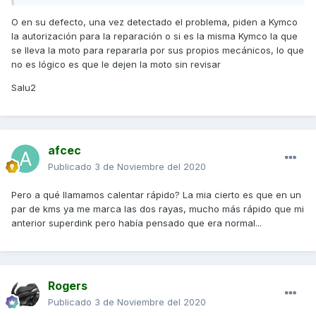
vehículo es monocilíndrico, no arranca por tener la bujía
mojada.
O en su defecto, una vez detectado el problema, piden a Kymco
la autorización para la reparación o si es la misma Kymco la que
se lleva la moto para repararla por sus propios mecánicos, lo que
Si después de hacer todas esas operaciones está todo bien
no es lógico es que le dejen la moto sin revisar
y se sigue detectando la anomalía, en se caso es cuando
Salu2
se tiene que llamar a fábrica para que esta dé las
instrucciones de actuación.
Un saludo
afcec
Publicado
3 de Noviembre del 2020
Pero a qué llamamos calentar rápido? La mia cierto es que en un
par de kms ya me marca las dos rayas, mucho más rápido que mi
anterior superdink pero había pensado que era normal...
Rogers
Publicado
3 de Noviembre del 2020