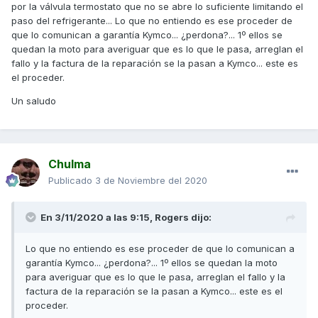
.-Fugas del circuito:
por la válvula termostato que no se abre lo suficiente limitando el
paso del refrigerante... Lo que no entiendo es ese proceder de
Revisar funcionamiento apertura válvula tapón, si no
que lo comunican a garantía Kymco... ¿perdona?... 1º ellos se
funciona bien y no presuriza, el refrigerante entra en
quedan la moto para averiguar que es lo que le pasa, arreglan el
ebullición y lo tira hacia el vaso de expansión y después al
fallo y la factura de la reparación se la pasan a Kymco... este es
exterior, al faltar refrigerante, se sobrecalienta el sistema
el proceder.
haciendo funcionar el ventilador.
Un saludo
Revisar fugas por manguitos y orificio testigo bomba.
Revisar presión del sistema de refrigeración, si supera 1 Bar
hay fugas de gases por la culata y sobrecalientan el
sistema.
Chulma
Publicado
3 de Noviembre del 2020
Revisar nivel de aceite y restos de agua en el aceite, si hay
fuga de gases en culata hacia el aceite, el nivel de este
aumenta y el agua queda en el fondo, al perder nivel de
En 3/11/2020 a las 9:15,
Rogers
dijo:
refrigerante, se sobrecalienta el sistema.
Revisar humos en escape, si existe fuga de agua en culata
Lo que no entiendo es ese proceder de que lo comunican a
hacia cilindro, sale humo blanco (vapores) por el escape,
garantía Kymco... ¿perdona?... 1º ellos se quedan la moto
esto puede ocurrir cuando hay una fuga minúscula de
para averiguar que es lo que le pasa, arreglan el fallo y la
líquido hacia el cilindro al enfriarse el motor, y luego al
factura de la reparación se la pasan a Kymco... este es el
funcionar evapora ese líquido, si la fuga es más grande y el
proceder.