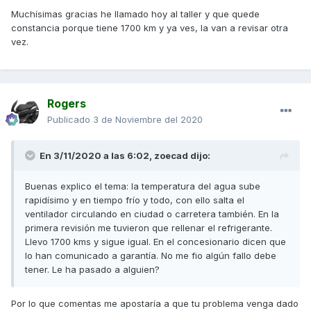
y comprobar si arranca el ventilador y si lo hace a la
Muchísimas gracias he llamado hoy al taller y que quede
temperatura correcta, en caso necesario cambiar el
constancia porque tiene 1700 km y ya ves, la van a revisar otra
manocontacto de radiador.
vez.
.-Rellenar nivel en radiador y purgar bien el aire del sistema,
después rellenar bote de expansión, si queda aire en el
Rogers
sistema la bomba cavita y el líquido no circula
Publicado
3 de Noviembre del 2020
adecuadamente produciendo sobrecalentamiento.
En 3/11/2020 a las 6:02,
zoecad
dijo:
.-Comprobar funcionamiento de bomba con tapón de
radiador abierto (al acelerar se ven las turbulencias en el
Buenas explico el tema: la temperatura del agua sube
líquido que produce la bomba)
rapidísimo y en tiempo frío y todo, con ello salta el
ventilador circulando en ciudad o carretera también. En la
primera revisión me tuvieron que rellenar el refrigerante.
.-Revisar apertura del termostato, si no funciona bien y no
Llevo 1700 kms y sigue igual. En el concesionario dicen que
abre suficiente se sobrecalienta el sistema teniendo que
lo han comunicado a garantía. No me fio algún fallo debe
actuar el ventilador.
tener. Le ha pasado a alguien?
Por lo que comentas me apostaría a que tu problema venga dado