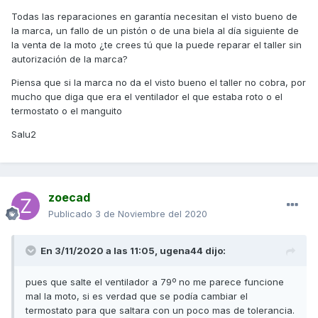
ser p. ej. que le hayamos metido un golpe al radiador, claro.
Todas las reparaciones en garantía necesitan el visto bueno de
la marca, un fallo de un pistón o de una biela al día siguiente de
Un saludo
la venta de la moto ¿te crees tú que la puede reparar el taller sin
autorización de la marca?
Piensa que si la marca no da el visto bueno el taller no cobra, por
mucho que diga que era el ventilador el que estaba roto o el
termostato o el manguito
Salu2
zoecad
Publicado
3 de Noviembre del 2020
En 3/11/2020 a las 11:05,
ugena44
dijo:
pues que salte el ventilador a 79º no me parece funcione
mal la moto, si es verdad que se podía cambiar el
termostato para que saltara con un poco mas de tolerancia.