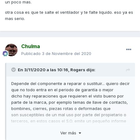
un poco mas.
otra cosa es que te salte el ventilador y te falte liquido. eso ya es
mas serio.
Chulma
Publicado
3 de Noviembre del 2020
En 3/11/2020 a las 10:16,
Rogers
dijo:
Depende del componente a reparar o sustituir... quiero decir
que no todo entra en el periodo de garantía o mejor
dicho hay reparaciones que requieren el visto bueno por
parte de la marca, por ejemplo temas de llave de contacto,
bombines, cierres, piezas rotas o deformadas que
son susceptibles de un mal uso por parte del propietario o
terceros, en estos casos el S.O. emite un pequeño informe
con fotografías siendo la marca quien autoriza (o no) la
Ver más
reparación. En este caso lo referente al circuito de
refrigeración por descontado que entra en garantía, a no