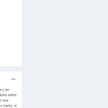
a y en
dicho entre
mo una
 cierto, si