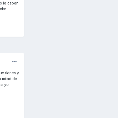
lo le caben
mite
ue tienes y
a mitad de
si yo