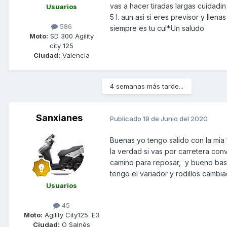
vas a hacer tiradas largas cuidadi
Usuarios
5 l. aun asi si eres previsor y llen
586
siempre es tu cul*.Un saludo
Moto:
SD 300 Agility
city 125
Ciudad:
Valencia
4 semanas más tarde...
Sanxianes
Publicado
19 de Junio del 2020
Buenas yo tengo salido con la mia 
la verdad si vas por carretera con
camino para reposar, y bueno basta
tengo el variador y rodillos cambi
Usuarios
45
Moto:
Agility City125. E3
Ciudad:
O Salnés