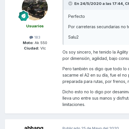
En 24/5/2020 a las 17:44,
C
Perfecto
Usuarios
Por carreteras secundarias no t
Salu2
183
Moto:
Ak 550
Ciudad:
Vlc
Os soy sincero, he tenido la Agility
por dimensión, agilidad, bajo con
Pero también os digo que todo lo q
sacarme el A2 en su día, fue el no
preparada para rutas, por frenos, 
Dicho esto no lo digo por desanima
lleva uno entre sus manos y disfr
limitaciones.
abhang
Publicado
25 de Mayo del 2020