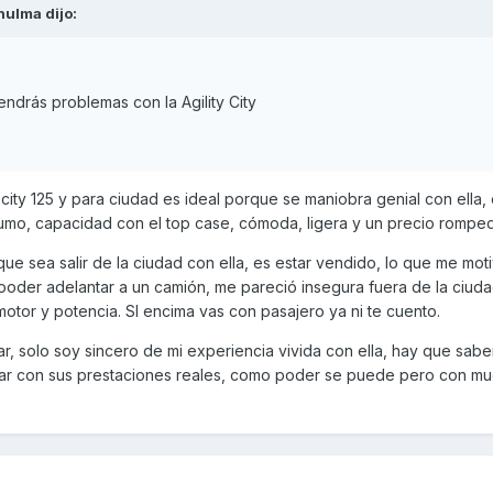
hulma
dijo:
endrás problemas con la Agility City
 city 125 y para ciudad es ideal porque se maniobra genial con ella, e
sumo, capacidad con el top case, cómoda, ligera y un precio romped
ue sea salir de la ciudad con ella, es estar vendido, lo que me mot
 poder adelantar a un camión, me pareció insegura fuera de la ciuda
motor y potencia. SI encima vas con pasajero ya ni te cuento.
r, solo soy sincero de mi experiencia vivida con ella, hay que sabe
utar con sus prestaciones reales, como poder se puede pero con m