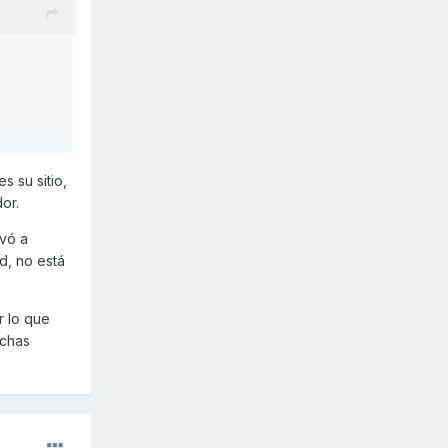
s su sitio,
or.
ivó a
d, no está
r lo que
uchas