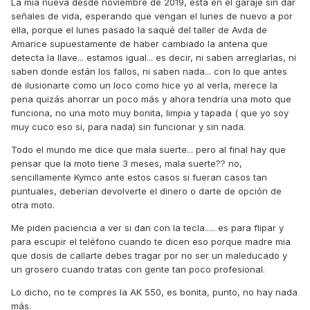
La mía nueva desde noviembre de 2019, está en el garaje sin dar
señales de vida, esperando que vengan el lunes de nuevo a por
ella, porque el lunes pasado la saqué del taller de Avda de
Amarice supuestamente de haber cambiado la antena que
detecta la llave... estamos igual... es decir, ni saben arreglarlas, ni
saben donde están los fallos, ni saben nada... con lo que antes
de ilusionarte como un loco como hice yo al verla, merece la
pena quizás ahorrar un poco más y ahora tendría una moto que
funciona, no una moto muy bonita, limpia y tapada ( que yo soy
muy cuco eso si, para nada) sin funcionar y sin nada.
Todo el mundo me dice que mala suerte... pero al final hay que
pensar que la moto tiene 3 meses, mala suerte?? no,
sencillamente Kymco ante estos casos si fueran casos tan
puntuales, deberían devolverte el dinero o darte de opción de
otra moto.
Me piden paciencia a ver si dan con la tecla..... es para flipar y
para escupir el teléfono cuando te dicen eso porque madre mia
que dosis de callarte debes tragar por no ser un maleducado y
un grosero cuando tratas con gente tan poco profesional.
Lo dicho, no te compres la AK 550, es bonita, punto, no hay nada
más.