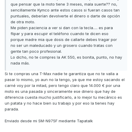
que pensar que la moto tiene 3 meses, mala suerte?? no,
sencillamente Kymco ante estos casos si fueran casos tan
puntuales, deberían devolverte el dinero o darte de opción
de otra moto.
Me piden paciencia a ver si dan con la tecla..... es para
flipar y para escupir el teléfono cuando te dicen eso
porque madre mia que dosis de callarte debes tragar por
no ser un maleducado y un grosero cuando tratas con
gente tan poco profesional.
Lo dicho, no te compres la AK 550, es bonita, punto, no hay
nada más.
Si te compras una T-Max nadie te garantiza que no te valla a
pasar lo mismo, yo aun no la tengo, ya que me estoy sacando el
carné voy por la mitad, pero tengo claro que 14.000 € por una
moto es una pasada y sinceramente ese dinero que hay de
diferencia cuesta mucho justificarlo, a lo mejor tu mecánico es
un patata y no hace bien su trabajo y por eso la tienes hay
parada.
Enviado desde mi SM-N975F mediante Tapatalk