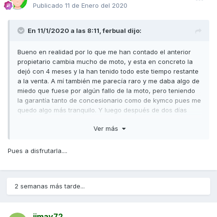
Publicado
11 de Enero del 2020
En 11/1/2020 a las 8:11,
ferbual
dijo:
Bueno en realidad por lo que me han contado el anterior
propietario cambia mucho de moto, y esta en concreto la
dejó con 4 meses y la han tenido todo este tiempo restante
a la venta. A mí también me parecía raro y me daba algo de
miedo que fuese por algún fallo de la moto, pero teniendo
la garantía tanto de concesionario como de kymco pues me
quedo algo más tranquilo. Y luego después de dos días
probando, eso sí, aún en rodaje sin forzar demasiado el
Ver más
motor, de momento estoy encantado con la compra. Solo
falla un poco lo de cerrar el asiento.
Pues a disfrutarla....
2 semanas más tarde...
jimay72