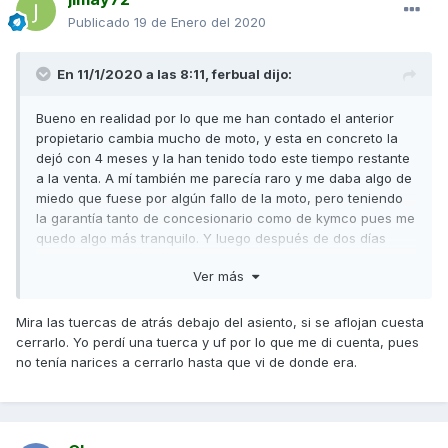
Publicado
19 de Enero del 2020
En 11/1/2020 a las 8:11,
ferbual
dijo:
Bueno en realidad por lo que me han contado el anterior
propietario cambia mucho de moto, y esta en concreto la
dejó con 4 meses y la han tenido todo este tiempo restante
a la venta. A mí también me parecía raro y me daba algo de
miedo que fuese por algún fallo de la moto, pero teniendo
la garantía tanto de concesionario como de kymco pues me
quedo algo más tranquilo. Y luego después de dos días
probando, eso sí, aún en rodaje sin forzar demasiado el
Ver más
motor, de momento estoy encantado con la compra. Solo
falla un poco lo de cerrar el asiento.
Mira las tuercas de atrás debajo del asiento, si se aflojan cuesta
cerrarlo. Yo perdí una tuerca y uf por lo que me di cuenta, pues
no tenía narices a cerrarlo hasta que vi de donde era.