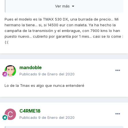
F800R que es mas moto y mejor para todo, la scooter pues
Ver más
esta bien para ir por ciudad y extrarradio, yo fui con mi
SD300 a Zaragoza pero aquello casi fue una aventura que
Pues el modelo es la TMAX 530 DX, una burrada de precio... Mi
no estuvo mal, pero bueno, no para hacerlo mucho, y otro
hermano la tiene... si, si 14500 eur con maleta. Ya ha hecho la
compañero que vino de Barcelona a Madrid en una 125
campaña de la transmisión y el embrague, con 7900 kms lo han
puesto nuevo... cubierto por garantía por 1 mes... casi se lo come :
Proximamente quiero comprar la nueva bmw F900R y en
(:(
precio final no llegara a los 11000 euros
Y tanto, yo conozco alguno que se ha comprado pero la
mas cara de todas las Tmax. no recuerdo el modelo pero
creo que con accesorios le costo casi los 14500 euros, una
mandoble
verdadera salvajada, mucho mono de tmax hay que tener
Publicado
9 de Enero del 2020
Lo de la Tmax es algo que nunca entenderé
C4RME18
Publicado
9 de Enero del 2020