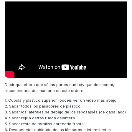
Decir que ahora que sé las partes que hay que desmontar,
recomendaría desmontarlo en este orden:
1. Cúpula y plástico superior (podéis ver un vídeo más abajo).
2. Sacar todos los pasadores de plástico..
3. Sacar los laterales de debajo de los reposapiés (de cada lado).
4. Sacar rejilla detrás rueda delantera.
5. Sacar resto de tornillos carenado frontal.
6. Desconectar cableado de las lámparas e intermitentes.