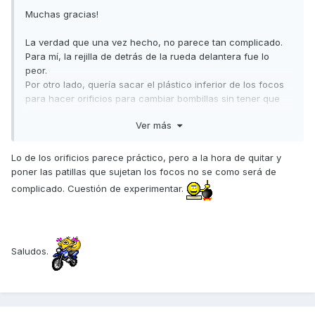
Muchas gracias!
La verdad que una vez hecho, no parece tan complicado.
Para mí, la rejilla de detrás de la rueda delantera fue lo
peor.
Por otro lado, quería sacar el plástico inferior de los focos
para hacer orificios para cambiar bombillas sin tener que
descontar nada.
Ver más
Si lo hago lo pondré por aquí.
Un saludo!
Lo de los orificios parece práctico, pero a la hora de quitar y
poner las patillas que sujetan los focos no se como será de
complicado. Cuestión de experimentar.
Saludos.