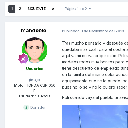
1
2
SIGUIENTE
Página 1 de 2
mandoble
Publicado
3 de Noviembre del 2019
Tras mucho pensarlo y después de 
quedaba mas cash para el coche a
aquí va mi nueva adquisición. Pol
modelos todos muy bonitos pero c
tiene descuento de empleado (una 
Usuarios
en la familia del mismo color aunq
3,1k
equipamiento que se le puede pone
Moto:
HONDA CBR 650
pues no lo se y no lo quiero saber 
R
Ciudad:
Valencia
Poli cuando vaya al pueblo te avis
Donador