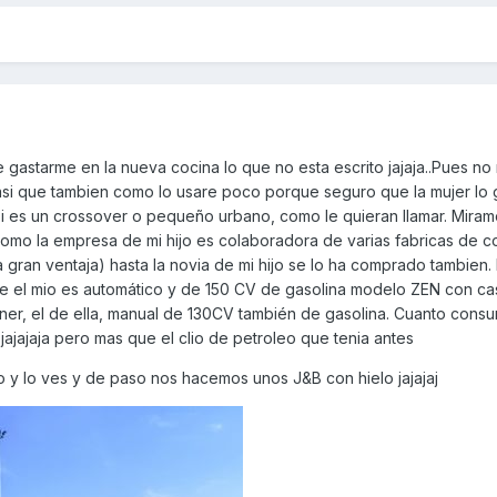
gastarme en la nueva cocina lo que no esta escrito jajaja..Pues no
si que tambien como lo usare poco porque seguro que la mujer lo 
i si es un crossover o pequeño urbano, como le quieran llamar. Mir
omo la empresa de mi hijo es colaboradora de varias fabricas de 
gran ventaja) hasta la novia de mi hijo se lo ha comprado tambien.
ue el mio es automático y de 150 CV de gasolina modelo ZEN con cas
r, el de ella, manual de 130CV también de gasolina. Cuanto consu
jajajaja pero mas que el clio de petroleo que tenia antes
o y lo ves y de paso nos hacemos unos J&B con hielo jajajaj