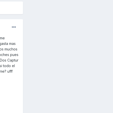
 me
gasta mas
amos muchos
coches pues
 Dos Captur
i todo el
me? ufff