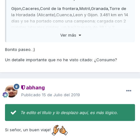
Gijon,Caceres,Conil de la frontera,Motril,Granada,Torre de
la Horadada (Alicante),Cuenca,Leon y Gijon. 3.461 km en 14
días y se ha portado como una campeona; cargada con 2
maletas laterales rígidas, un baúl trasero de 38 l. y 2
personas. Ni una reacción rara, muy estable en curvas y
Ver más
aerodinámica perfecta. No se quien decía que para viajar
no era moto, pero a nosotros nos funcionó a la perfección.
Bonito paseo. ;)
Encantados la señora y yo. Ahora, que descanse un poco.
Velocidad máxima con 3 maletas y 2 personas en autopista:
Un detalle importante que no he visto citado: ¿Consumo?
No la pongo...pero bien ?
abhang
Publicado
15 de Julio del 2019
Te edito el título y lo desplazo aquí, es más lógico.
Si señor, un buen viaje!