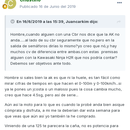
Publicado
16 de Junio del 2019
En 16/6/2019 a las 15:39,
Juancarkim
dijo:
Hombre,cuando alguien con una Cbr nos dice que la AK no
anda......al lado de su cbr seguramente que no.pero en la
salida de semáforos dirías lo mismo?yo creo que nó,y hay
muchos cv de diferencia entre ambas.con estas premisas
alguien con la Kawasaki Ninja H2R que nos podría contar?
Debemos ser objetivos ante todo.
Hombre si sales bien la ak es que ni la huele, es tan fácil como
mirar cifras de tiempos en que hacen el 0-100m y 0-100km/h...si
ya le pones un jcosta o un malossi pues la cosa cambia mucho,
creo que hace 4.5sg, pero así de serie...
Aún así la moto para lo que es cuando la probé anda bien asique
cómprala y disfruta, a mi me la deberían dar esta semana para
que veas que aún así yo también la he comprado.
Viniendo de una 125 te parecera la caña, no es potencia para