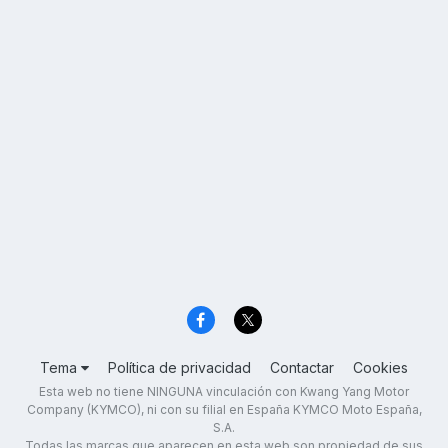
Tema
Política de privacidad
Contactar
Cookies
Esta web no tiene NINGUNA vinculación con Kwang Yang Motor
Company (KYMCO), ni con su filial en España KYMCO Moto España,
S.A.
Todas las marcas que aparecen en esta web son propiedad de sus