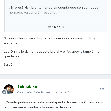
¿Errores? Hombre, teniendo en cuenta que son de nueva
hornada, ya vendrán resueltos.
Otra cosa es que los "raros" de kymco España la quieran
Ver más
importar... A ver que hacen...
Vs y a disfrutar
Sí, ese color no sé si burdeos o como sea es muy bonito y
elegante
Las Öhlins le dan un aspecto brutal y el Akrapovic también le
queda bien
Enviado desde mi SM-G965F mediante Tapatalk
Salu2
Telmabike
Publicado
7 de Noviembre del 2018
¿Cuanto podría valer este amortiguador trasero de Öhlins por si
le quisieramos montar a la nuestra de serie?