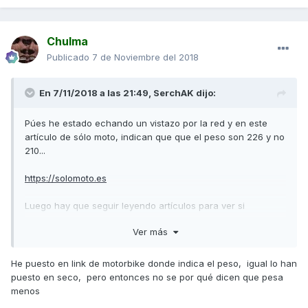
Chulma
Publicado
7 de Noviembre del 2018
En 7/11/2018 a las 21:49,
SerchAK
dijo:
Púes he estado echando un vistazo por la red y en este
artículo de sólo moto, indican que que el peso son 226 y no
210...
https://solomoto.es
Luego hay que seguir leyendo artículos para ver si
sacamos en claro, el peso real...
Ver más
Vs y a disfrutar
He puesto en link de motorbike donde indica el peso, igual lo han
Enviado desde mi SM-G965F mediante Tapatalk
puesto en seco, pero entonces no se por qué dicen que pesa
menos