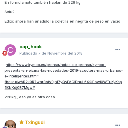
En formulamoto también hablan de 226 kg
Salu2
Edito: ahora han añadido la coletilla en negrita de peso en vacío
cap_hook
Publicado
7 de Noviembre del 2018
https://www.kymco.es/prensa/notas-de-prensa/kymco-
presenta-en-eicma-las-novedades-2019-scooters-mas-urbanos-
e-inteligentes.html?
fbclid=IwAR2k0R7war8ojV9jn17yQvFAGIDnuL6XfJPowI0WTuKyKsp
5KbXdj0B7Mgw#
226kg,, eso ya es otra cosa.
Txingudi