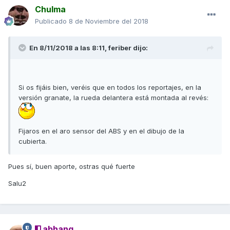
color
Chulma
Publicado
8 de Noviembre del 2018
Salu2
Edito: en motorbike han editado el artículo y
especifican en
En 8/11/2018 a las 8:11,
feriber
dijo:
negrita que el peso es en vacío
Si os fijáis bien, veréis que en todos los reportajes, en la
versión granate, la rueda delantera está montada al revés:
Fijaros en el aro sensor del ABS y en el dibujo de la
cubierta.
Pues sí, buen aporte, ostras qué fuerte
Salu2
abhang