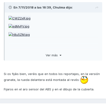
En 7/11/2018 a las 16:39,
Chulma
dijo:
Ver más
https://www.motorbikemag.es/kymco-ak-550-55th-2019-
Si os fijáis bien, veréis que en todos los reportajes, en la versión
edicion-especial-maxi-scooter-eicma/
granate, la rueda delantera está montada al revés:
Reduce el peso hasta los 210kg, amortiguador trasero
Fijaros en el aro sensor del ABS y en el dibujo de la cubierta.
Öhlins
Detalles estéticos como el escape Akrapovic (opcional), el
emblema 55th en varias zonas y un nuevo (y muy bonito)