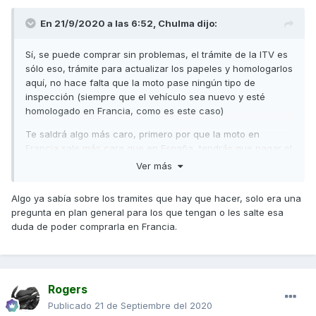
En 21/9/2020 a las 6:52,
Chulma
dijo:
Sí, se puede comprar sin problemas, el trámite de la ITV es
sólo eso, trámite para actualizar los papeles y homologarlos
aquí, no hace falta que la moto pase ningún tipo de
inspección (siempre que el vehículo sea nuevo y esté
homologado en Francia, como es este caso)
Te saldrá algo más caro, primero por que la moto en
Francia sale más cara que en España, tendrás que pagar el
transporte ya que la moto no estará matriculada, hacer la
Ver más
matriculación aquí y el trámite de la ITV
Algo ya sabía sobre los tramites que hay que hacer, solo era una
Salu2
pregunta en plan general para los que tengan o les salte esa
duda de poder comprarla en Francia.
Rogers
Publicado
21 de Septiembre del 2020