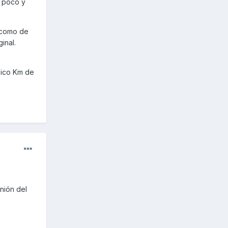
n poco y
 como de
inal.
pico Km de
inión del