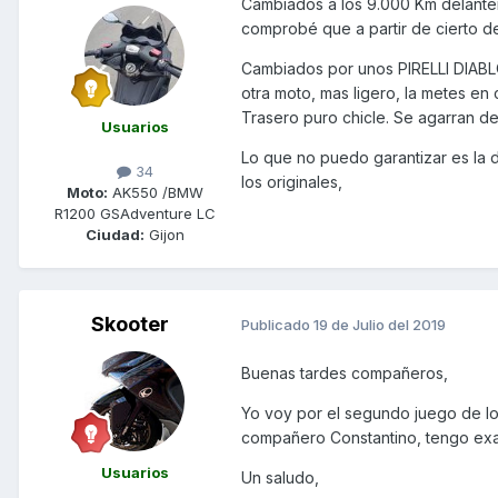
Cambiados a los 9.000 Km delanter
comprobé que a partir de cierto d
Cambiados por unos PIRELLI DIABLO
otra moto, mas ligero, la metes en c
Trasero puro chicle. Se agarran d
Usuarios
Lo que no puedo garantizar es la d
34
los originales,
Moto:
AK550 /BMW
R1200 GSAdventure LC
Ciudad:
Gijon
Skooter
Publicado
19 de Julio del 2019
Buenas tardes compañeros,
Yo voy por el segundo juego de los 
compañero Constantino, tengo exa
Usuarios
Un saludo,