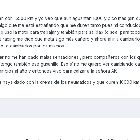
en con 15500 km y yo veo que aún aguantan 1000 y pico más (sin q
 algo que me está estrañando que me duren tanto pues mi conducio
o uso la moto para trabajar y también para salidas (o sea, para tod
e racing me dice que meta algo más cañero y ahora al ir a cambiarl
do o cambiarlos por los mismos.
ler no me han dado malas sensaciones , pero compañeros con los 
 tengo también ese gusanillo. Eso sí no me quiero ver cambiando 
mbios al año y entonces vivo para calzar a la señora AK.
ue haya dado con la crema de los neumáticos y que duren 10000 km