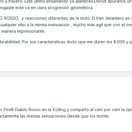
o y trasero. Este ultimo enseñando ya alambres.Decidí apurarlos u
esgaste este va en clara progresión geométrica.
 ROSSO, y reacciones diferentes de la moto. El tren delantero es
ualquier sitio a la minma insinuación , mucho más agil que con el orig
e manera impresionante.
urabilidad. Por sus caracteristicas dudo que me duren los 8.000 y 
Pirelli Diablo Rosso en la Xciting y comparto al cien por cien la op
ctamente las mismas sensaciones desde que los monte.