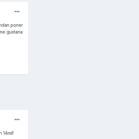
endan poner
me gustaria
 14mil!