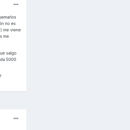
uemarlos
ón no es
o) me viene
os me
que salgo
cada 5000
?