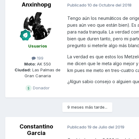
Anxinhopg
Publicado
10 de Octubre del 2018
Tengo aún los neumáticos de orig
pues aún veo que están bien). Es
para nada tranquila. La verdad com
bien que duren tanto, pero mi part
pregunto si meterle algo más blan
Usuarios
La verdad es que estos los Metze
199
me dicen que le meta algo mejor y
Moto:
AK 550
Ciudad:
Las Palmas de
km pues me meto en tres-cuatro ca
Gran Canaria
¿Algun sabio consejo o alguien q
Donador
9 meses más tarde...
Constantino
Publicado
19 de Julio del 2019
Garcia