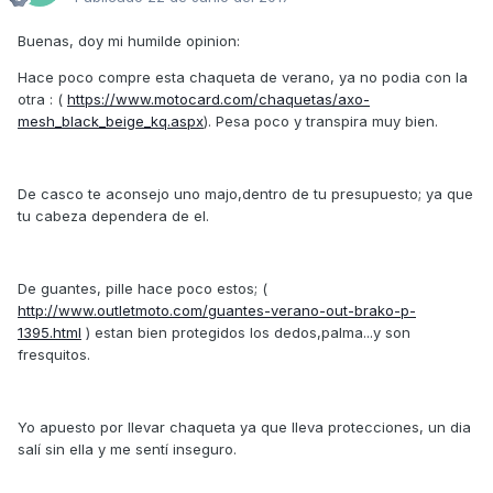
Buenas, doy mi humilde opinion:
Hace poco compre esta chaqueta de verano, ya no podia con la
otra : (
https://www.motocard.com/chaquetas/axo-
mesh_black_beige_kq.aspx
). Pesa poco y transpira muy bien.
De casco te aconsejo uno majo,dentro de tu presupuesto; ya que
tu cabeza dependera de el.
De guantes, pille hace poco estos; (
http://www.outletmoto.com/guantes-verano-out-brako-p-
1395.html
) estan bien protegidos los dedos,palma...y son
fresquitos.
Yo apuesto por llevar chaqueta ya que lleva protecciones, un dia
salí sin ella y me sentí inseguro.