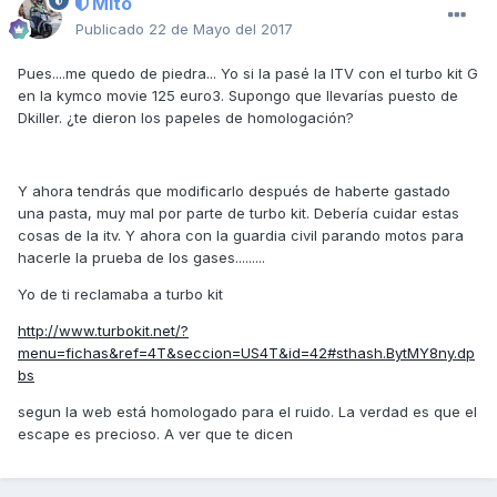
Mito
Publicado
22 de Mayo del 2017
Pues....me quedo de piedra... Yo si la pasé la ITV con el turbo kit G
en la kymco movie 125 euro3. Supongo que llevarías puesto de
Dkiller. ¿te dieron los papeles de homologación?
Y ahora tendrás que modificarlo después de haberte gastado
una pasta, muy mal por parte de turbo kit. Debería cuidar estas
cosas de la itv. Y ahora con la guardia civil parando motos para
hacerle la prueba de los gases.........
Yo de ti reclamaba a turbo kit
http://www.turbokit.net/?
menu=fichas&ref=4T&seccion=US4T&id=42#sthash.BytMY8ny.dp
bs
segun la web está homologado para el ruido. La verdad es que el
escape es precioso. A ver que te dicen