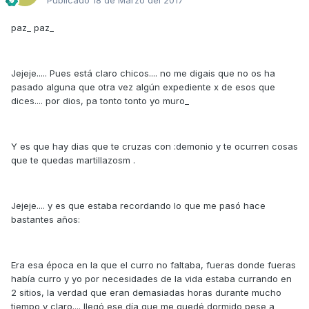
Publicado
18 de Marzo del 2017
paz_ paz_
Jejeje..... Pues está claro chicos.... no me digais que no os ha
pasado alguna que otra vez algún expediente x de esos que
dices.... por dios, pa tonto tonto yo muro_
Y es que hay dias que te cruzas con :demonio y te ocurren cosas
que te quedas martillazosm .
Jejeje.... y es que estaba recordando lo que me pasó hace
bastantes años:
Era esa época en la que el curro no faltaba, fueras donde fueras
había curro y yo por necesidades de la vida estaba currando en
2 sitios, la verdad que eran demasiadas horas durante mucho
tiempo y claro.... llegó ese día que me quedé dormido pese a