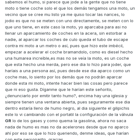
sabemos el humo, si parece que jode a la gente que no tiene
moto o tiene coche solo el que los demás tengamos una moto, un
vecino que se cree mu listo ya me quiso tocar las narices, lo
jodio es que no se meten con uno directamente, se meten con lo
que uno tiene, en este caso la moto, yo aparcaba para asi no
llenar un aparcamiento de coches en la acera, sin estorbar a
nadie, al aparcar los coches de culo queda el tubo de escape
contra mi moto a un metro o así, pues que hizo este imbécil,
empezar a acelerar el coche bramandolo, como es diesel hecho
una humarea increíble,es mas no se veía la moto, es un coche
que esta hecho una merda, pero ese dia lo hizo para joder, que
haríais a una persona así, pues desde ese dia aparco como un
coche mas, lo siento por los demás que no podrán aparcar
donde esta mi moto, intente hacer bien las cosas pero parece
que ni eso gusta. Díganme que le harían este señorito,
¿denunciarlo por emitir tanto humo?, encima hay una iglesia y
siempre tienen una ventana abierta, pues seguramente ese dia
dentro estaría lleno de humo negro, al dia siguiente el gilipichis
este lo vi cambiando con el portatil la configuración de la válvula
GR
lo de los gases y como quema la gasolina, ahora no saca
nada de humo es mas no da acelerones desde que no aparco
ahí por eso se que lo hizo queriendo, denme ideas, que harían
con este personajillo, gracias.