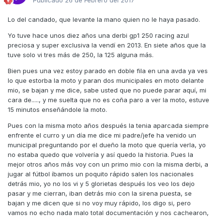
Publicado
26 de Febrero del 2017
Lo del candado, que levante la mano quien no le haya pasado.
Yo tuve hace unos diez años una derbi gp1 250 racing azul
preciosa y super exclusiva la vendí en 2013. En siete años que la
tuve solo vi tres más de 250, la 125 alguna más.
Bien pues una vez estoy parado en doble fila en una avda ya ves
lo que estorba la moto y paran dos municipales en moto delante
mio, se bajan y me dice, sabe usted que no puede parar aquí, mi
cara de....., y me suelta que no es coña paro a ver la moto, estuve
15 minutos enseñándole la moto.
Pues con la misma moto años después la tenia aparcada siempre
enfrente el curro y un día me dice mi padre/jefe ha venido un
municipal preguntando por el dueño la moto que quería verla, yo
no estaba quedo que volvería y así quedo la historia. Pues la
mejor otros años más voy con un primo mio con la misma derbi, a
jugar al fútbol íbamos un poquito rápido salen los nacionales
detrás mio, yo no los vi y 5 glorietas después los veo los dejo
pasar y me cierran, iban detrás mio con la sirena puesta, se
bajan y me dicen que si no voy muy rápido, los digo si, pero
vamos no echo nada malo total documentación y nos cachearon,