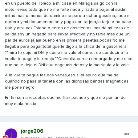
en un pueblo de Toledo a mi casa en Malaga,salgo con la
moto,reviso todo que no me falte nada y nada a bajar al sur.En
mitad mas o menos de camino me paro a echar gasolina,saco mi
cartera y mi documentacion y pago con tarjeta,la tarjeta no pasa
una y otra vez.Estaba a cerca de doscientos kms de mi casa de
salida,soy un negado para llevar efectivo y no tenia mas que un
par de euros jajaja bueno en la primera pesetas,pocas.No me
llegaba para pagar,total que le digo a la chica de la gasolinera
""mira te dejo mi DNi y como me vale el carnet de conducir a la
vuelta te pago y lo recojo"".Consulta con su encargado y me dice
que no le deje el DNI que coge mis datos y la matricula y le vale.
A la vuelta pague las dos veces,eso si el apuro que me da
cuando no pasa la tarjeta con las dichosas bandas magneticas
me pone negro.
En fin son anecdotas que me han pasado y que me ponian de
muy mala hostia.
jorge206