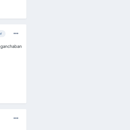
or
 enganchaban