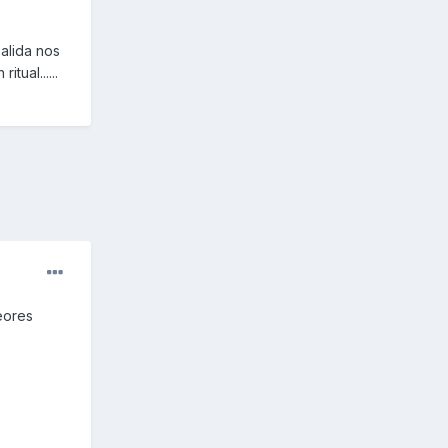
salida nos
tual......
eores