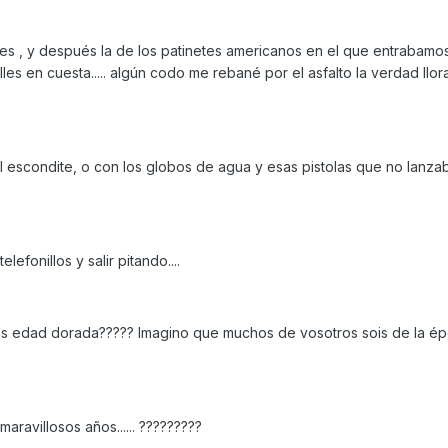
tes , y después la de los patinetes americanos en el que entrabamo
lles en cuesta..... algún codo me rebané por el asfalto la verdad llo
escondite, o con los globos de agua y esas pistolas que no lanza
efonillos y salir pitando....
as edad dorada????? Imagino que muchos de vosotros sois de la é
ravillosos años...... ?????????