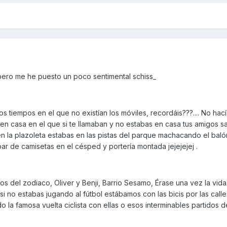
ero me he puesto un poco sentimental schiss_
 tiempos en el que no existían los móviles, recordáis???.... No hacía
o en casa en el que si te llamaban y no estabas en casa tus amigos s
n la plazoleta estabas en las pistas del parque machacando el balón
par de camisetas en el césped y portería montada jejejejej .
s del zodiaco, Oliver y Benji, Barrio Sesamo, Érase una vez la vida..
si no estabas jugando al fútbol estábamos con las bicis por las calle
la famosa vuelta ciclista con ellas o esos interminables partidos d