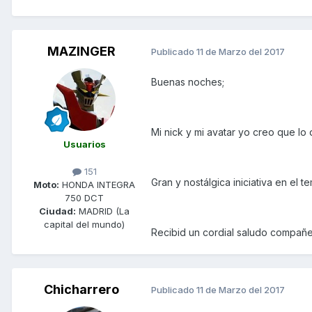
MAZINGER
Publicado
11 de Marzo del 2017
Buenas noches;
Mi nick y mi avatar yo creo que lo d
Usuarios
151
Gran y nostálgica iniciativa en el t
Moto:
HONDA INTEGRA
750 DCT
Ciudad:
MADRID (La
capital del mundo)
Recibid un cordial saludo compañer
Chicharrero
Publicado
11 de Marzo del 2017