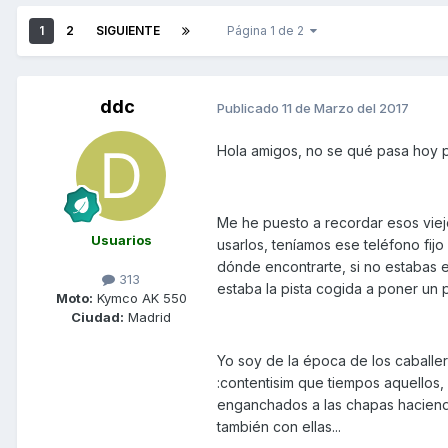
1
2
SIGUIENTE
Página 1 de 2
ddc
Publicado
11 de Marzo del 2017
Hola amigos, no se qué pasa hoy p
Me he puesto a recordar esos viejos
Usuarios
usarlos, teníamos ese teléfono fij
dónde encontrarte, si no estabas e
313
estaba la pista cogida a poner un 
Moto:
Kymco AK 550
Ciudad:
Madrid
Yo soy de la época de los caballero
:contentisim que tiempos aquellos, 
enganchados a las chapas haciendo 
también con ellas...