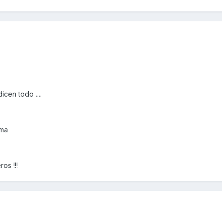
icen todo ....
ema
os !!!