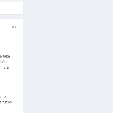
 falta
abían
, y si
...
s, o
e fútbol