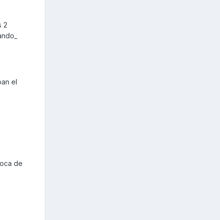
s 2
rando_
ban el
poca de