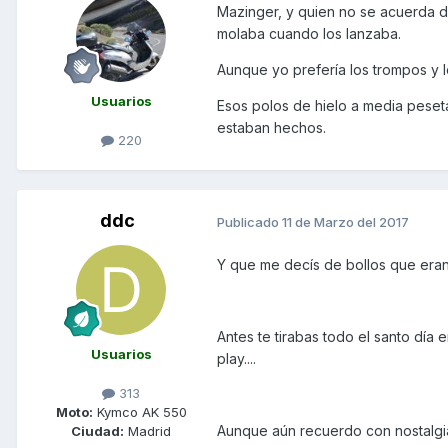
Mazinger, y quien no se acuerda de
molaba cuando los lanzaba.
Aunque yo prefería los trompos y l
Usuarios
Esos polos de hielo a media peset
estaban hechos.
220
ddc
Publicado
11 de Marzo del 2017
Y que me decís de bollos que eran la
Antes te tirabas todo el santo día
Usuarios
play....
313
Moto:
Kymco AK 550
Aunque aún recuerdo con nostalgia 
Ciudad:
Madrid