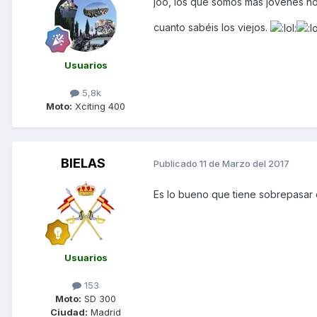
joo, los que somos mas jóvenes no
cuanto sabéis los viejos.
Usuarios
5,8k
Moto:
Xciting 400
BIELAS
Publicado
11 de Marzo del 2017
Es lo bueno que tiene sobrepasar
Usuarios
153
Moto:
SD 300
Ciudad:
Madrid