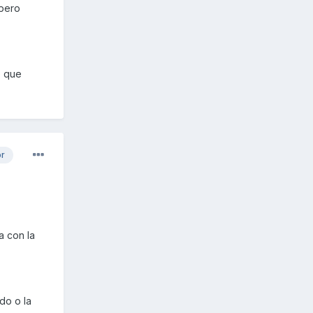
 pero
e que
or
a con la
do o la