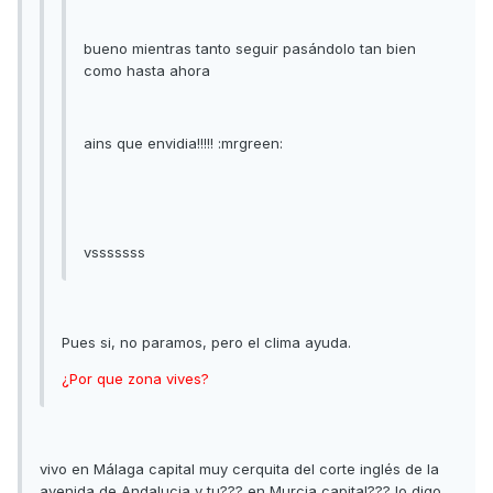
bueno mientras tanto seguir pasándolo tan bien
como hasta ahora
ains que envidia!!!!! :mrgreen:
vsssssss
Pues si, no paramos, pero el clima ayuda.
¿Por que zona vives?
vivo en Málaga capital muy cerquita del corte inglés de la
avenida de Andalucia y tu??? en Murcia capital??? lo digo