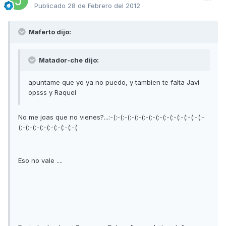
Publicado
28 de Febrero del 2012
Maferto dijo:
Matador-che dijo:
apuntame que yo ya no puedo, y tambien te falta Javi
opsss y Raquel
No me joas que no vienes?...:-(:-(:-(:-(:-(:-(:-(:-(:-(:-(:-(:-(:-(:-
(:-(:-(:-(:-(:-(:-(:-(:-(
Eso no vale ....