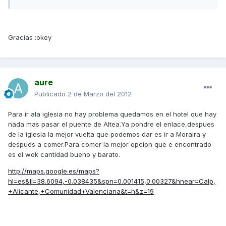
Gracias :okey
aure
Publicado
2 de Marzo del 2012
Para ir ala iglesia no hay problema quedamos en el hotel que hay
nada mas pasar el puente de Altea.Ya pondre el enlace,despues
de la iglesia la mejor vuelta que podemos dar es ir a Moraira y
despues a comer.Para comer la mejor opcion que e encontrado
es el wok cantidad bueno y barato.
http://maps.google.es/maps?
hl=es&ll=38.6094,-0.038435&spn=0.001415,0.00327&hnear=Calp,
+Alicante,+Comunidad+Valenciana&t=h&z=19