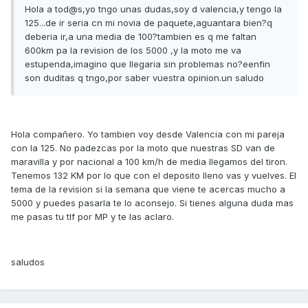
Hola a tod@s,yo tngo unas dudas,soy d valencia,y tengo la
125...de ir seria cn mi novia de paquete,aguantara bien?q
deberia ir,a una media de 100?tambien es q me faltan
600km pa la revision de los 5000 ,y la moto me va
estupenda,imagino que llegaria sin problemas no?eenfin
son duditas q tngo,por saber vuestra opinion.un saludo
Hola compañero. Yo tambien voy desde Valencia con mi pareja
con la 125. No padezcas por la moto que nuestras SD van de
maravilla y por nacional a 100 km/h de media llegamos del tiron.
Tenemos 132 KM por lo que con el deposito lleno vas y vuelves. El
tema de la revision si la semana que viene te acercas mucho a
5000 y puedes pasarla te lo aconsejo. Si tienes alguna duda mas
me pasas tu tlf por MP y te las aclaro.
saludos