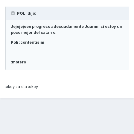
POLI dijo:
Jejejejeee progreso adecuadamente Juanmi sí estoy un
poco mejor del catarro.
Poli :contentisim
:motero
:okey :la ola :okey