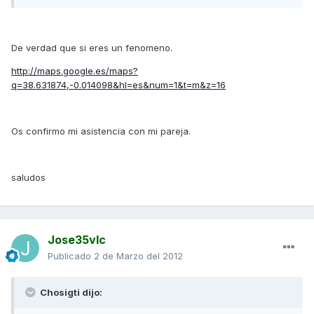
De verdad que si eres un fenomeno.
http://maps.google.es/maps?
q=38.631874,-0.014098&hl=es&num=1&t=m&z=16
Os confirmo mi asistencia con mi pareja.
saludos
Jose35vlc
Publicado
2 de Marzo del 2012
Chosigti dijo: