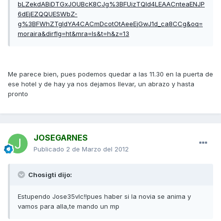
bLZekdABiDTGxJOUBcK8CJg%3BFUizTQId4LEAACnteaENJP
6dEjEZQQUESWbZ-
g%3BFWhZTgIdYA4CACmDcotOtAeeEjGwJ1d_ca8CCg&oq=
moraira&dirflg=ht&mra=ls&t=h&z=13
Me parece bien, pues podemos quedar a las 11.30 en la puerta de
ese hotel y de hay ya nos dejamos llevar, un abrazo y hasta
pronto
JOSEGARNES
Publicado
2 de Marzo del 2012
Chosigti dijo:
Estupendo Jose35vlc!!pues haber si la novia se anima y
vamos para alla,te mando un mp