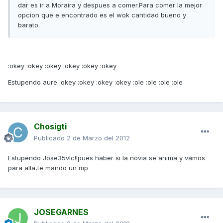
dar es ir a Moraira y despues a comer.Para comer la mejor
opcion que e encontrado es el wok cantidad bueno y
barato.
:okey :okey :okey :okey :okey :okey
Estupendo aure :okey :okey :okey :okey :ole :ole :ole :ole
Chosigti
Publicado
2 de Marzo del 2012
Estupendo Jose35vlc!!pues haber si la novia se anima y vamos
para alla,te mando un mp
JOSEGARNES