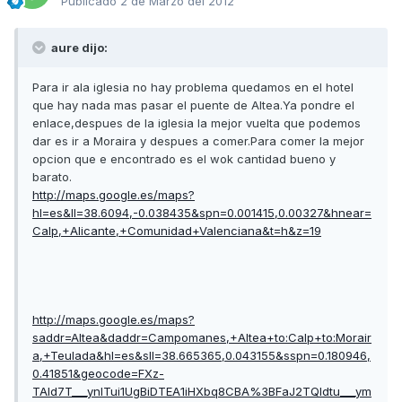
Publicado
2 de Marzo del 2012
aure dijo:
Para ir ala iglesia no hay problema quedamos en el hotel
que hay nada mas pasar el puente de Altea.Ya pondre el
enlace,despues de la iglesia la mejor vuelta que podemos
dar es ir a Moraira y despues a comer.Para comer la mejor
opcion que e encontrado es el wok cantidad bueno y
barato.
http://maps.google.es/maps?
hl=es&ll=38.6094,-0.038435&spn=0.001415,0.00327&hnear=
Calp,+Alicante,+Comunidad+Valenciana&t=h&z=19
http://maps.google.es/maps?
saddr=Altea&daddr=Campomanes,+Altea+to:Calp+to:Morair
a,+Teulada&hl=es&sll=38.665365,0.043155&sspn=0.180946,
0.41851&geocode=FXz-
TAId7T___ynlTui1UgBiDTEA1iHXbq8CBA%3BFaJ2TQIdtu___ym