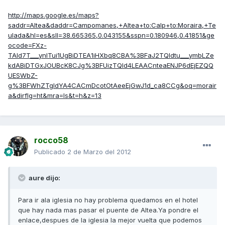
http://maps.google.es/maps?
saddr=Altea&daddr=Campomanes,+Altea+to:Calp+to:Moraira,+Te
ulada&hl=es&sll=38.665365,0.043155&sspn=0.180946,0.41851&ge
ocode=FXz-
TAId7T___ynlTui1UgBiDTEA1iHXbq8CBA%3BFaJ2TQIdtu___ymbLZe
kdABiDTGxJOUBcK8CJg%3BFUizTQId4LEAACnteaENJP6dEjEZQQ
UESWbZ-
g%3BFWhZTgIdYA4CACmDcotOtAeeEjGwJ1d_ca8CCg&oq=morair
a&dirflg=ht&mra=ls&t=h&z=13
rocco58
Publicado
2 de Marzo del 2012
aure dijo:
Para ir ala iglesia no hay problema quedamos en el hotel
que hay nada mas pasar el puente de Altea.Ya pondre el
enlace,despues de la iglesia la mejor vuelta que podemos