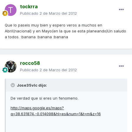
tockrra
Publicado
2 de Marzo del 2012
Que lo paseis muy bien y espero veros a muchos en
Abril(nacional) y en Mayo(en la que se esta planeando)Un saludo
a todos. :banana :banana :banana
rocco58
Publicado
2 de Marzo del 2012
Jose35vlc dijo:
De verdad que si eres un fenomeno.
http://maps.google.es/maps?
q=38.631874,-0.014098&hl=es&num=1&t=m&z=16