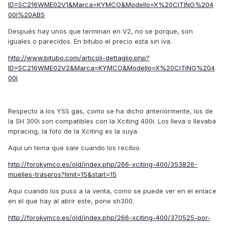
ID=SC216WME02V1&Marca=KYMCO&Modello=X%20CITING%204
00I%20ABS
Después hay unos que terminan en V2, no se porque, son
iguales o parecidos. En bitubo el precio esta sin iva.
http://www.bitubo.com/articoli-dettaglio.php?
ID=SC216WME02V2&Marca=KYMCO&Modello=X%20CITING%204
00I
Respecto a los YSS gas, como se ha dicho anteriormente, los de
la SH 300i son compatibles con la Xciting 400i. Los lleva o llevaba
mpracing, la foto de la Xciting es la suya.
Aqui un tema que sale cuando los recibio.
http://forokymco.es/old/index.php/266-xciting-400/353826-
muelles-traseros?limit=15&start=15
Aqui cuando los puso a la venta, como se puede ver en el enlace
en el que hay al abrir este, pone sh300.
http://forokymco.es/old/index.php/266-xciting-400/370525-por-