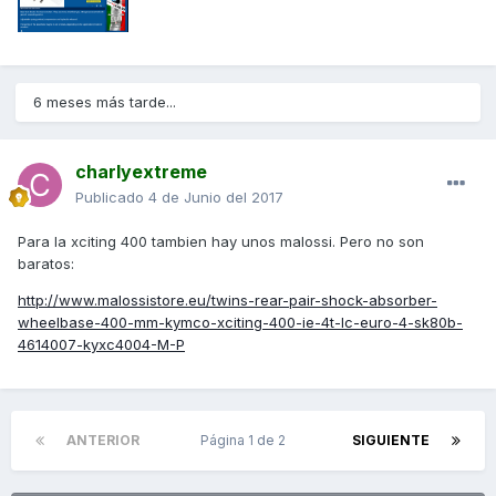
6 meses más tarde...
charlyextreme
Publicado
4 de Junio del 2017
Para la xciting 400 tambien hay unos malossi. Pero no son
baratos:
http://www.malossistore.eu/twins-rear-pair-shock-absorber-
wheelbase-400-mm-kymco-xciting-400-ie-4t-lc-euro-4-sk80b-
4614007-kyxc4004-M-P
ANTERIOR
Página 1 de 2
SIGUIENTE