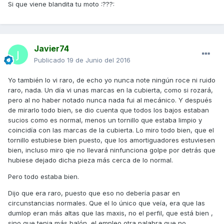
Si que viene blandita tu moto :???:
Javier74
Publicado
19 de Junio del 2016
Yo también lo vi raro, de echo yo nunca note ningún roce ni ruido
raro, nada. Un día vi unas marcas en la cubierta, como si rozará,
pero al no haber notado nunca nada fui al mecánico. Y después
de mirarlo todo bien, se dio cuenta que todos los bajos estaban
sucios como es normal, menos un tornillo que estaba limpio y
coincidía con las marcas de la cubierta. Lo miro todo bien, que el
tornillo estubiese bien puesto, que los amortiguadores estuviesen
bien, incluso miro qie no llevará ninfunciona golpe por detrás que
hubiese dejado dicha pieza más cerca de lo normal.
Pero todo estaba bien.
Dijo que era raro, puesto que eso no debería pasar en
circunstancias normales. Que el lo único que veía, era que las
dumlop eran más altas que las maxis, no el perfil, que está bien ,
sino que tenia más balón, el empleo otra palabra que no