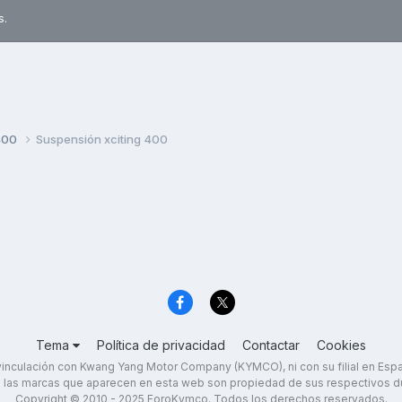
s.
400
Suspensión xciting 400
Tema
Política de privacidad
Contactar
Cookies
inculación con Kwang Yang Motor Company (KYMCO), ni con su filial en Es
 las marcas que aparecen en esta web son propiedad de sus respectivos d
Copyright © 2010 - 2025 ForoKymco. Todos los derechos reservados.