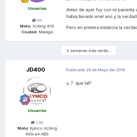
Usuarios
Antes de ayer fuy con mi parienta 
habia llevado enel uno y la verdad
60
Moto:
Xciting 400
Pero en primera instancia la verd
Ciudad:
Malaga
3 semanas más tarde...
JD400
Publicado
26 de Mayo del 2019
y...? que tal?
Usuarios
1,6k
Moto:
Kymco Xciting
400i e4 ABS