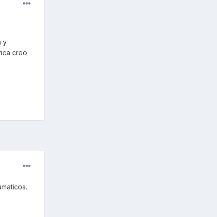
a y
rica creo
umaticos.