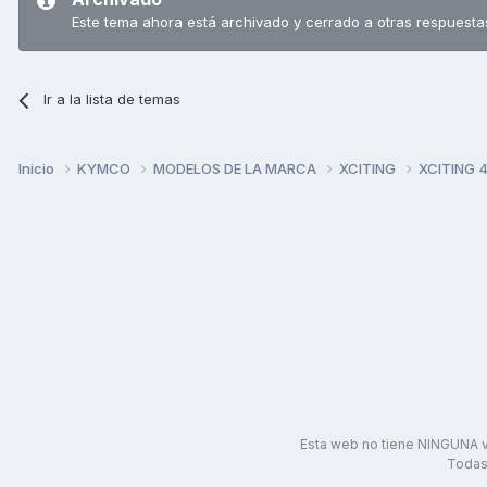
Este tema ahora está archivado y cerrado a otras respuesta
Ir a la lista de temas
Inicio
KYMCO
MODELOS DE LA MARCA
XCITING
XCITING 
Esta web no tiene NINGUNA v
Todas