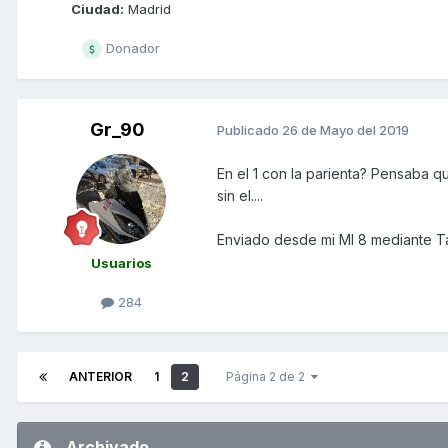
Ciudad:
Madrid
Donador
Gr_90
Publicado
26 de Mayo del 2019
En el 1 con la parienta? Pensaba q
sin el....
Enviado desde mi MI 8 mediante T
Usuarios
284
ANTERIOR
1
2
Página 2 de 2
Archivado