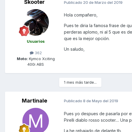
Skooter
Publicado
20 de Marzo del 2019
Hola compañero,
Pues te diria la famosa frase de qu
perderas aplomo, ni al 5 que es dem
que es la mejor opción.
Usuarios
Un saludo,
362
Moto:
Kymco Xciting
400i ABS
1 mes más tarde...
Martinale
Publicado
8 de Mayo del 2019
Pues yo despues de pasarla por el
Pirelli diablo rosso scooter.... Una 
La he rebajado de delante tb.